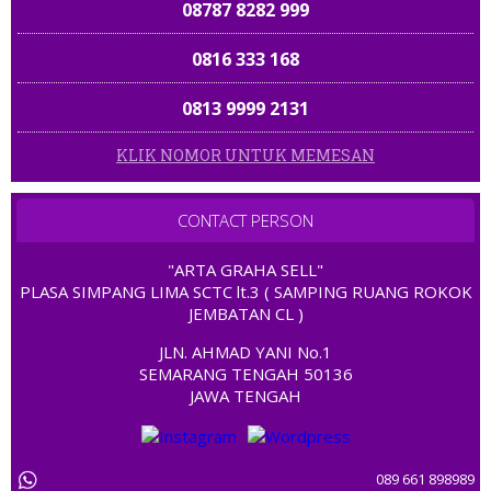
08787 8282 999
0816 333 168
0813 9999 2131
KLIK NOMOR UNTUK MEMESAN
081 70 100 805
082233 688 168
CONTACT PERSON
0823 7577 7878
085 737 737 737
"ARTA GRAHA SELL"
0822 23 9292
PLASA SIMPANG LIMA SCTC lt.3 ( SAMPING RUANG ROKOK
0822 3333 9972
JEMBATAN CL )
08132 7899 168
JLN. AHMAD YANI No.1
08 131313 5100
SEMARANG TENGAH 50136
08121 888 354
JAWA TENGAH
0813 9989 2828
082 118899 89
081 666 5757
089 661 898989
0878 8339 8399