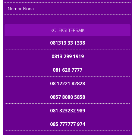
0857 4080 2000
Nomor Nona
081313 38 8055
085 88899 8989
KOLEKSI TERBAIK
081313 33 1338
0813 299 1919
081 626 7777
08 12221 82828
0857 8080 5858
081 323232 989
085 777777 974