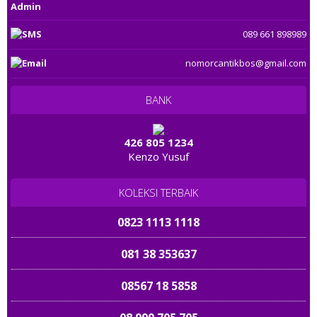
Admin
0858 1234 9999
0819 14 11 2003
089 661 898989
0822 3333 9968
081223 121818
nomorcantikbos@gmail.com
0822 3333 9688
081313 33 1233
BANK
08223 2234455
0812 23 6161
08787 567 6888
426 805 1234
Kenzo Yusuf
0813 882 882 9
081 323232 767
0812 1881 1200
KOLEKSI TERBAIK
08 22222 677
0823 1113 1118
08586 800 4000
081 38 353637
0823 2277 6789
08567 18 5858
0878 2288 1288