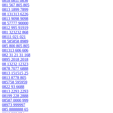
0818 0811 0856
081 567 805 805
0813 1899 7899
08 131313 6226
0813 9098 9098
08 57777 90000
0812 995 91919
081 323232 868
08111 021 021
08 585858 8989
085 800 805 805
081313 606 606
082 31 21 31 168
0895 2018 2018
08 13232 12323
0878 7077 6888
0813 151515 25
0813 8778 805
085758 595959
0822 93 6688
0813 2293 2293
08199 228 2888
08587 0000 999
08973 999997
085 8888888 65