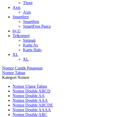
Three
Axis
Axis
Smartfren
Smartfren
SmartFren Pasca
by.U
Telkomsel
Simpati
Kartu As
Kartu Halo
XL
XL
Nomor Cantik Pasangan
Nomor Tahun
Kategori Nomor
Nomor Ulang Tahun
Nomor Double ABCD
Nomor Double AA
Nomor Double AAA
Nomor Double ABCDE
Nomor Double AAAA
Nomor Double ABC