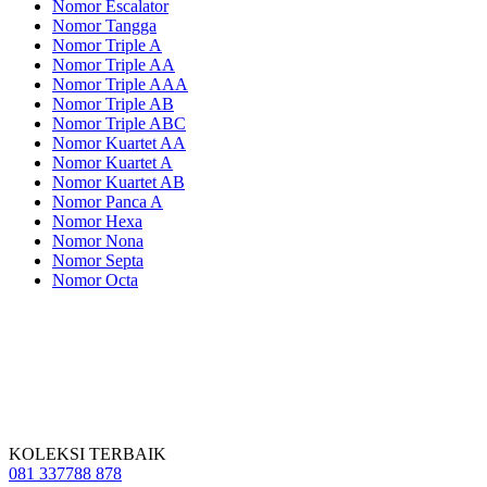
Nomor Escalator
Nomor Tangga
Nomor Triple A
Nomor Triple AA
Nomor Triple AAA
Nomor Triple AB
Nomor Triple ABC
Nomor Kuartet AA
Nomor Kuartet A
Nomor Kuartet AB
Nomor Panca A
Nomor Hexa
Nomor Nona
Nomor Septa
Nomor Octa
KOLEKSI TERBAIK
081 337788 878