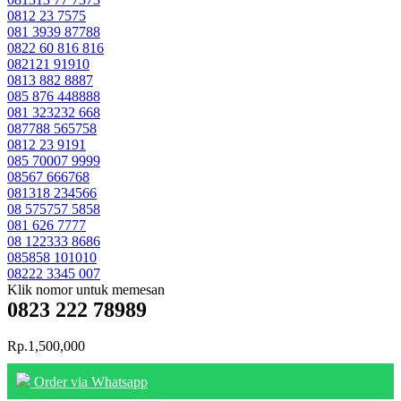
0812 23 7575
081 3939 87788
0822 60 816 816
082121 91910
0813 882 8887
085 876 448888
081 323232 668
087788 565758
0812 23 9191
085 70007 9999
08567 666768
081318 234566
08 575757 5858
081 626 7777
08 122333 8686
085858 101010
08222 3345 007
Klik nomor untuk memesan
0823 222 78989
Rp.1,500,000
Order via Whatsapp