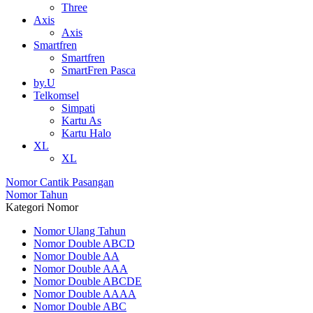
Three
Axis
Axis
Smartfren
Smartfren
SmartFren Pasca
by.U
Telkomsel
Simpati
Kartu As
Kartu Halo
XL
XL
Nomor Cantik Pasangan
Nomor Tahun
Kategori Nomor
Nomor Ulang Tahun
Nomor Double ABCD
Nomor Double AA
Nomor Double AAA
Nomor Double ABCDE
Nomor Double AAAA
Nomor Double ABC