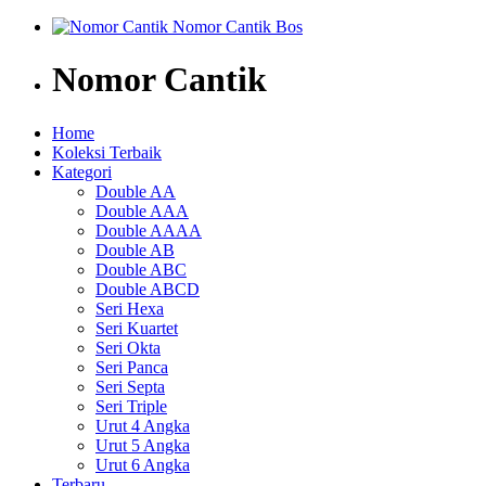
Nomor Cantik
Home
Koleksi Terbaik
Kategori
Double AA
Double AAA
Double AAAA
Double AB
Double ABC
Double ABCD
Seri Hexa
Seri Kuartet
Seri Okta
Seri Panca
Seri Septa
Seri Triple
Urut 4 Angka
Urut 5 Angka
Urut 6 Angka
Terbaru