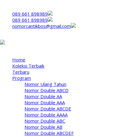
Klik nomor untuk langsung menghubungi kami
089 661 898989
089 661 898989
nomorcantikbos@gmail.com
Hubungi kami,klik disini
Menu
Home
Koleksi Terbaik
Terbaru
Program
Nomor Ulang Tahun
Nomor Double ABCD
Nomor Double AA
Nomor Double AAA
Nomor Double ABCDE
Nomor Double AAAA
Nomor Double ABC
Nomor Double AB
Nomor Double ABCDEF