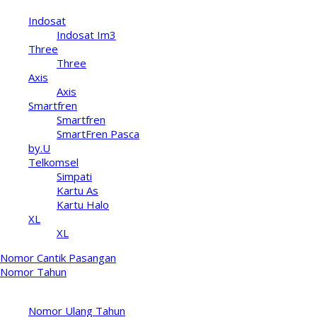
Indosat
Indosat Im3
Three
Three
Axis
Axis
Smartfren
Smartfren
SmartFren Pasca
by.U
Telkomsel
Simpati
Kartu As
Kartu Halo
XL
XL
Nomor Cantik Pasangan
Nomor Tahun
Kategori Nomor
Nomor Ulang Tahun