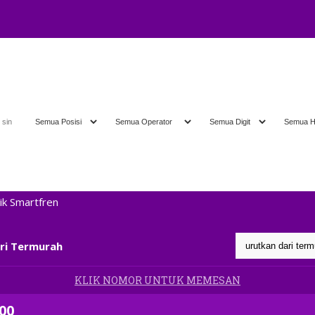
 20.00 ; ADMIN ~> 089 661 89 89 89
ri Termurah
KLIK NOMOR UNTUK MEMESAN
000