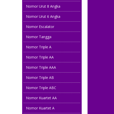
0813 877 8880
Nomor Urut 8 Angka
081 22222 7575
Nomor Urut 6 Angka
08782 7999 899
Nomor Escalator
Nomor Tangga
081 323232 898
Nomor Triple A
08122 805 1688
Nomor Triple AA
085 777777 275
Nomor Triple AAA
0812 888 15 999
Nomor Triple AB
08 52203 52203
Nomor Triple ABC
082299 800 168
Nomor Kuartet AA
08 131313 8300
Nomor Kuartet A