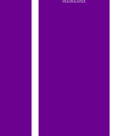
MEMESAN
08111 021 021
08 56565656 48
08 56565656 17
08777 5777 800
0821 88 575 575
081313 787 787
085 797 797 797
0821 8778 8878
08 131313 8778
0812 1881 1200