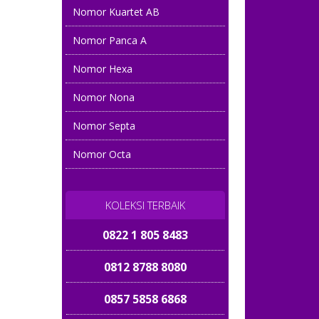
0857 1234 6789
Nomor Kuartet AB
Nomor Panca A
0819 14 11 2011
Nomor Hexa
08121 888 354
Nomor Nona
0813 882 8881
Nomor Septa
082 2345 78899
Nomor Octa
081 347 345677
081313 00 6868
KOLEKSI TERBAIK
0822 1 805 8483
0812 8788 8080
0857 5858 6868