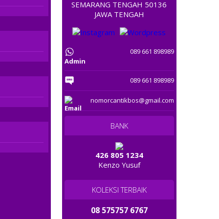
SEMARANG TENGAH 50136
0877 22727 168
JAWA TENGAH
0812 995 91919
089 661 898989
08 575757 5858
Admin
08132 7899 168
089 661 898989
0812 23 7979
nomorcantikbos@gmail.com
08122 805 1688
BANK
0822 10 900 300
426 805 1234
Kenzo Yusuf
0819 2800 2828
087 80 800 5000
KOLEKSI TERBAIK
08 575757 6767