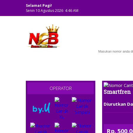
Selamat Pagi!
Senin 10 Agustus 2026 4:46 AM
NOMOR CANTIK
" TERIMA TUKAR TAMBAH " ; OPEN 11.00 - CLOSE
OPERATOR
Smartfren
Diurutkan Da
Rp. 500,