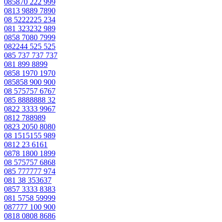
085870 222 999
0813 9889 7890
08 5222225 234
081 323232 989
0858 7080 7999
082244 525 525
085 737 737 737
081 899 8899
0858 1970 1970
085858 900 900
08 575757 6767
085 8888888 32
0822 3333 9967
0812 788989
0823 2050 8080
08 1515155 989
0812 23 6161
0878 1800 1899
08 575757 6868
085 777777 974
081 38 353637
0857 3333 8383
081 5758 59999
087777 100 900
0818 0808 8686