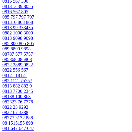
0816 567 300
081313 39 8055
0816 567 805
085 797 797 797
081316 868 868
0813 99 333435
0882 1000 3000
0813 9098 9098
085 800 805 805
089 8899 9898
08787 577 5757
085868 085868
0822 2889 0822
0822 556 567
08121 18121
082 1111 75757
0813 882 882 9
0813 7700 2345
08138 100 868
082323 76 7776
0822 23 9292
0822 67 3388
08777 3132 888
08 1515155 898
081 647 647 647