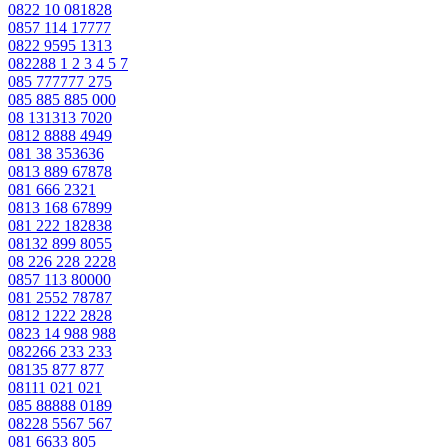
0822 10 081828
0857 114 17777
0822 9595 1313
082288 1 2 3 4 5 7
085 777777 275
085 885 885 000
08 131313 7020
0812 8888 4949
081 38 353636
0813 889 67878
081 666 2321
0813 168 67899
081 222 182838
08132 899 8055
08 226 228 2228
0857 113 80000
081 2552 78787
0812 1222 2828
0823 14 988 988
082266 233 233
08135 877 877
08111 021 021
085 88888 0189
08228 5567 567
081 6633 805