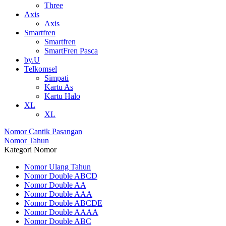
Three
Axis
Axis
Smartfren
Smartfren
SmartFren Pasca
by.U
Telkomsel
Simpati
Kartu As
Kartu Halo
XL
XL
Nomor Cantik Pasangan
Nomor Tahun
Kategori Nomor
Nomor Ulang Tahun
Nomor Double ABCD
Nomor Double AA
Nomor Double AAA
Nomor Double ABCDE
Nomor Double AAAA
Nomor Double ABC