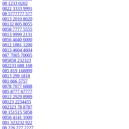
08 1233 0202
0822 3333 9991
08 5777777 577
0813 2010 8020
08132 805 8055
0858 7777 5555
0813 9999 2131
0856 4040 6000
0812 1881 1200
0813 4604 4604
087 7005 70005
085858 232323
082233 688 168
085 819 168899
0813 299 1818
081 666 5757
0878 7077 6888
085 8777 67777
0812 2929 8989
08123 2234455
082323 78 8787
08 151515 5858
0856 4141 1000
081 323232 922
08 226 227 2227