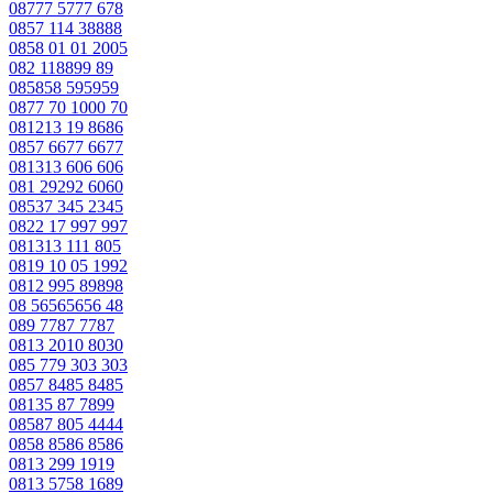
08777 5777 678
0857 114 38888
0858 01 01 2005
082 118899 89
085858 595959
0877 70 1000 70
081213 19 8686
0857 6677 6677
081313 606 606
081 29292 6060
08537 345 2345
0822 17 997 997
081313 111 805
0819 10 05 1992
0812 995 89898
08 56565656 48
089 7787 7787
0813 2010 8030
085 779 303 303
0857 8485 8485
08135 87 7899
08587 805 4444
0858 8586 8586
0813 299 1919
0813 5758 1689