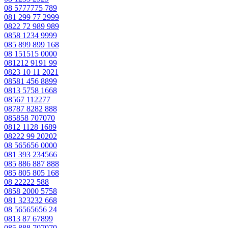
08 5777775 789
081 299 77 2999
0822 72 989 989
0858 1234 9999
085 899 899 168
08 151515 0000
081212 9191 99
0823 10 11 2021
08581 456 8899
0813 5758 1668
08567 112277
08787 8282 888
085858 707070
0812 1128 1689
08222 99 20202
08 565656 0000
081 393 234566
085 886 887 888
085 805 805 168
08 22222 588
0858 2000 5758
081 323232 668
08 56565656 24
0813 87 67899
085 888 707070