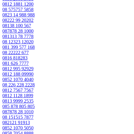
0812 1881 1200
08 575757 5858
0823 14 988 988
08222 99 20202
08138 100 567
087878 28 1000
081313 78 7778
08 12323 12020
081 399 577 168
08 22222 677
0816 818283
081 626 7777
0812 995 92929
0812 188 09990
0852 1070 4040
08 226 228 2228
0812 7567 7567
0812 1128 1899
0813 9999 2535
085 878 805 805
087878 28 1010
08 151515 7877
082121 91913
0852 1070 5050
0858 7054 8888