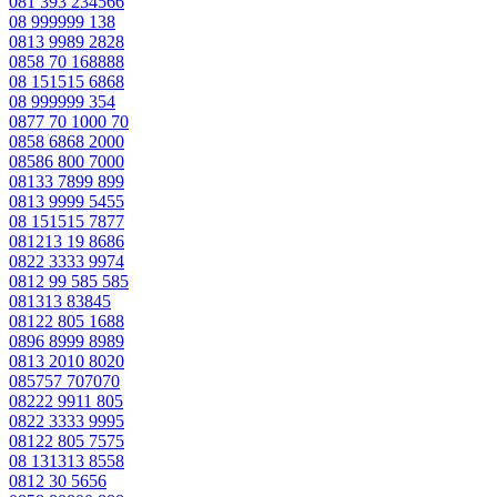
081 393 234566
08 999999 138
0813 9989 2828
0858 70 168888
08 151515 6868
08 999999 354
0877 70 1000 70
0858 6868 2000
08586 800 7000
08133 7899 899
0813 9999 5455
08 151515 7877
081213 19 8686
0822 3333 9974
0812 99 585 585
081313 83845
08122 805 1688
0896 8999 8989
0813 2010 8020
085757 707070
08222 9911 805
0822 3333 9995
08122 805 7575
08 131313 8558
0812 30 5656