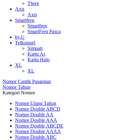
Three
Axis
Axis
Smartfren
Smartfren
SmartFren Pasca
by.U
Telkomsel
Simpati
Kartu As
Kartu Halo
XL
XL
Nomor Cantik Pasangan
Nomor Tahun
Kategori Nomor
Nomor Ulang Tahun
Nomor Double ABCD
Nomor Double AA
Nomor Double AAA
Nomor Double ABCDE
Nomor Double AAAA
Nomor Double ABC