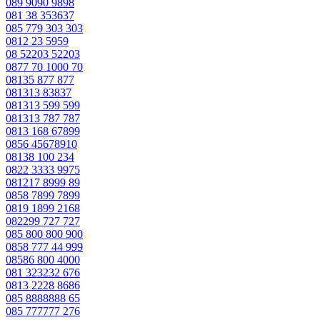
089 9090 9898
081 38 353637
085 779 303 303
0812 23 5959
08 52203 52203
0877 70 1000 70
08135 877 877
081313 83837
081313 599 599
081313 787 787
0813 168 67899
0856 45678910
08138 100 234
0822 3333 9975
081217 8999 89
0858 7899 7899
0819 1899 2168
082299 727 727
085 800 800 900
0858 777 44 999
08586 800 4000
081 323232 676
0813 2228 8686
085 8888888 65
085 777777 276