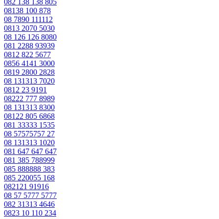
082 138 138 805
08138 100 878
08 7890 111112
0813 2070 5030
08 126 126 8080
081 2288 93939
0812 822 5677
0856 4141 3000
0819 2800 2828
08 131313 7020
0812 23 9191
08222 777 8989
08 131313 8300
08122 805 6868
081 33333 1535
08 57575757 27
08 131313 1020
081 647 647 647
081 385 788999
085 888888 383
085 220055 168
082121 91916
08 57 5777 5777
082 31313 4646
0823 10 110 234