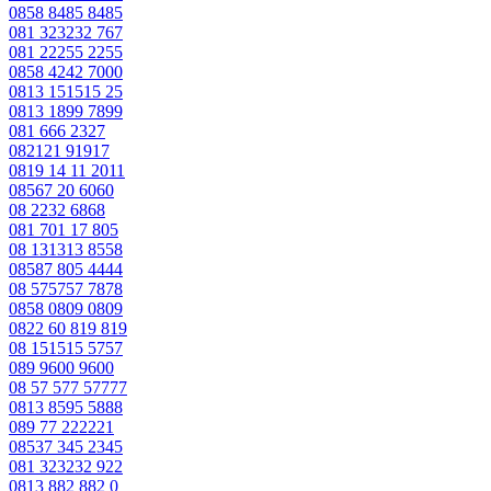
0858 8485 8485
081 323232 767
081 22255 2255
0858 4242 7000
0813 151515 25
0813 1899 7899
081 666 2327
082121 91917
0819 14 11 2011
08567 20 6060
08 2232 6868
081 701 17 805
08 131313 8558
08587 805 4444
08 575757 7878
0858 0809 0809
0822 60 819 819
08 151515 5757
089 9600 9600
08 57 577 57777
0813 8595 5888
089 77 222221
08537 345 2345
081 323232 922
0813 882 882 0