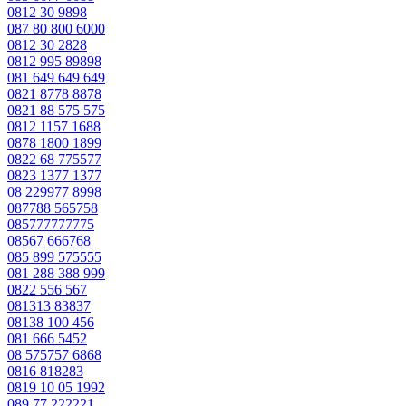
0812 30 9898
087 80 800 6000
0812 30 2828
0812 995 89898
081 649 649 649
0821 8778 8878
0821 88 575 575
0812 1157 1688
0878 1800 1899
0822 68 775577
0823 1377 1377
08 229977 8998
087788 565758
085777777775
08567 666768
085 899 575555
081 288 388 999
0822 556 567
081313 83837
08138 100 456
081 666 5452
08 575757 6868
0816 818283
0819 10 05 1992
089 77 222221