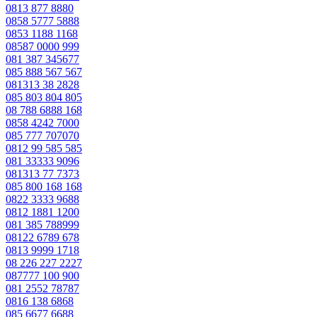
0813 877 8880
0858 5777 5888
0853 1188 1168
08587 0000 999
081 387 345677
085 888 567 567
081313 38 2828
085 803 804 805
08 788 6888 168
0858 4242 7000
085 777 707070
0812 99 585 585
081 33333 9096
081313 77 7373
085 800 168 168
0822 3333 9688
0812 1881 1200
081 385 788999
08122 6789 678
0813 9999 1718
08 226 227 2227
087777 100 900
081 2552 78787
0816 138 6868
085 6677 6688