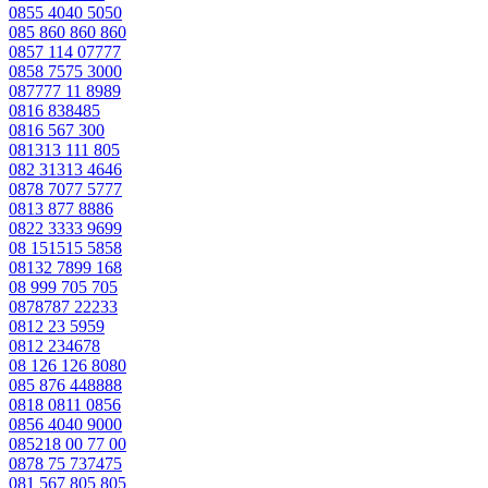
0855 4040 5050
085 860 860 860
0857 114 07777
0858 7575 3000
087777 11 8989
0816 838485
0816 567 300
081313 111 805
082 31313 4646
0878 7077 5777
0813 877 8886
0822 3333 9699
08 151515 5858
08132 7899 168
08 999 705 705
0878787 22233
0812 23 5959
0812 234678
08 126 126 8080
085 876 448888
0818 0811 0856
0856 4040 9000
085218 00 77 00
0878 75 737475
081 567 805 805