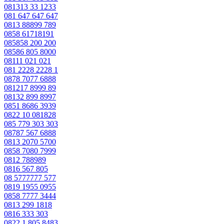
081313 33 1233
081 647 647 647
0813 88899 789
0858 61718191
085858 200 200
08586 805 8000
08111 021 021
081 2228 2228 1
0878 7077 6888
081217 8999 89
08132 899 8997
0851 8686 3939
0822 10 081828
085 779 303 303
08787 567 6888
0813 2070 5700
0858 7080 7999
0812 788989
0816 567 805
08 5777777 577
0819 1955 0955
0858 7777 3444
0813 299 1818
0816 333 303
0822 1 805 8483