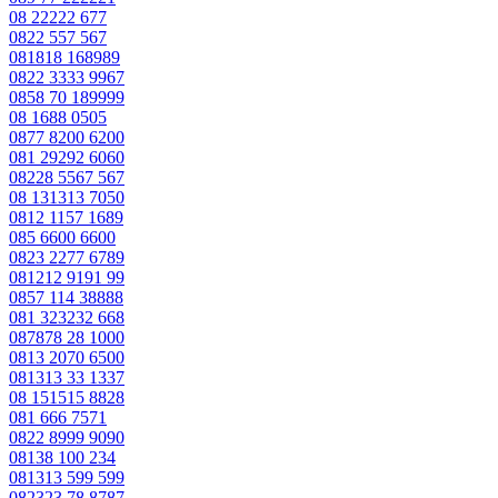
08 22222 677
0822 557 567
081818 168989
0822 3333 9967
0858 70 189999
08 1688 0505
0877 8200 6200
081 29292 6060
08228 5567 567
08 131313 7050
0812 1157 1689
085 6600 6600
0823 2277 6789
081212 9191 99
0857 114 38888
081 323232 668
087878 28 1000
0813 2070 6500
081313 33 1337
08 151515 8828
081 666 7571
0822 8999 9090
08138 100 234
081313 599 599
082323 78 8787