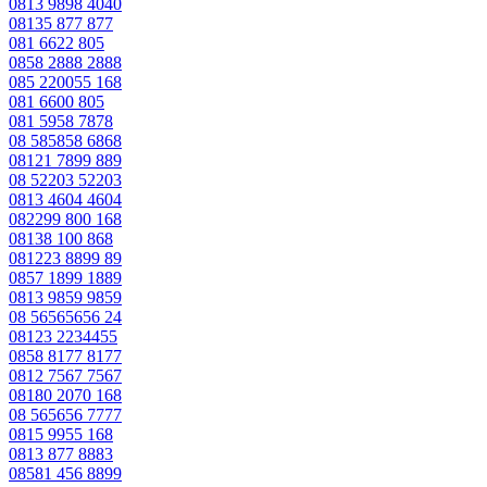
0813 9898 4040
08135 877 877
081 6622 805
0858 2888 2888
085 220055 168
081 6600 805
081 5958 7878
08 585858 6868
08121 7899 889
08 52203 52203
0813 4604 4604
082299 800 168
08138 100 868
081223 8899 89
0857 1899 1889
0813 9859 9859
08 56565656 24
08123 2234455
0858 8177 8177
0812 7567 7567
08180 2070 168
08 565656 7777
0815 9955 168
0813 877 8883
08581 456 8899