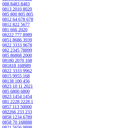
088 8483 8483
0813 2010 8020
085 800 805 805
0812 64 678 678
0812 822 5677
081 666 2020
08222 777 8989
0851 8686 3939
0822 3333 9678
082 2345 78899
085 86868 2000
08180 2070 168
081818 168989
0822 3333 9962
0815 9955 168
08138 100 456
0823 10 11 2021
085 6800 6800
0823 1454 1454
081 2228 2228 1
0857 113 50000
082266 233 233
0858 1234 6789
0858 70 168888
0821 5656 9898