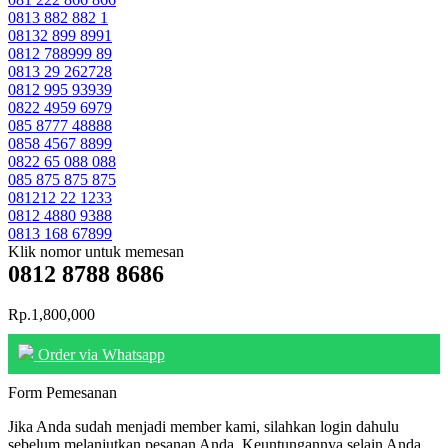
0813 882 882 1
08132 899 8991
0812 788999 89
0813 29 262728
0812 995 93939
0822 4959 6979
085 8777 48888
0858 4567 8899
0822 65 088 088
085 875 875 875
081212 22 1233
0812 4880 9388
0813 168 67899
Klik nomor untuk memesan
0812 8788 8686
Rp.1,800,000
Order via Whatsapp
Form Pemesanan
Jika Anda sudah menjadi member kami, silahkan login dahulu
sebelum melanjutkan pesanan Anda. Keuntungannya selain Anda