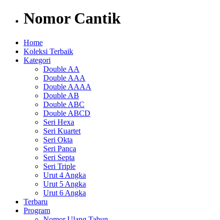
Nomor Cantik
Home
Koleksi Terbaik
Kategori
Double AA
Double AAA
Double AAAA
Double AB
Double ABC
Double ABCD
Seri Hexa
Seri Kuartet
Seri Okta
Seri Panca
Seri Septa
Seri Triple
Urut 4 Angka
Urut 5 Angka
Urut 6 Angka
Terbaru
Program
Nomor Ulang Tahun