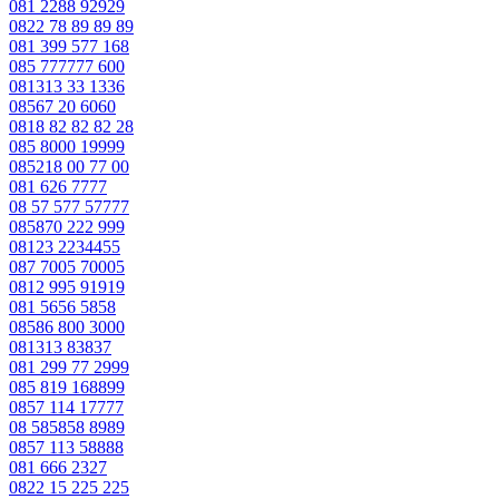
081 2288 92929
0822 78 89 89 89
081 399 577 168
085 777777 600
081313 33 1336
08567 20 6060
0818 82 82 82 28
085 8000 19999
085218 00 77 00
081 626 7777
08 57 577 57777
085870 222 999
08123 2234455
087 7005 70005
0812 995 91919
081 5656 5858
08586 800 3000
081313 83837
081 299 77 2999
085 819 168899
0857 114 17777
08 585858 8989
0857 113 58888
081 666 2327
0822 15 225 225