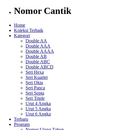
Nomor Cantik
Home
Koleksi Terbaik
Kategori
Double AA
Double AAA
Double AAAA
Double AB
Double ABC
Double ABCD
Seri Hexa
Seri Kuartet
Seri Okta
Seri Panca
Seri Septa
Seri Triple
Urut 4 Angka
Urut 5 Angka
Urut 6 Angka
Terbaru
Program
Nomor Ulang Tahun