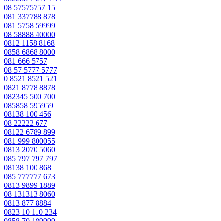
08 57575757 15
081 337788 878
081 5758 59999
08 58888 40000
0812 1158 8168
0858 6868 8000
081 666 5757
08 57 5777 5777
0 8521 8521 521
0821 8778 8878
082345 500 700
085858 595959
08138 100 456
08 22222 677
08122 6789 899
081 999 800055
0813 2070 5060
085 797 797 797
08138 100 868
085 777777 673
0813 9899 1889
08 131313 8060
0813 877 8884
0823 10 110 234
0858 70 189999