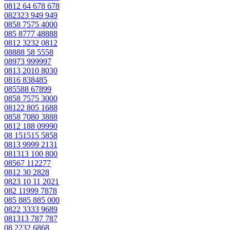
0812 64 678 678
082323 949 949
0858 7575 4000
085 8777 48888
0812 3232 0812
08888 58 5558
08973 999997
0813 2010 8030
0816 838485
085588 67899
0858 7575 3000
08122 805 1688
0858 7080 3888
0812 188 09990
08 151515 5858
0813 9999 2131
081313 100 800
08567 112277
0812 30 2828
0823 10 11 2021
082 11999 7878
085 885 885 000
0822 3333 9689
081313 787 787
08 2232 6868