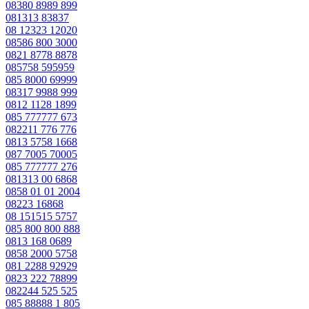
08380 8989 899
081313 83837
08 12323 12020
08586 800 3000
0821 8778 8878
085758 595959
085 8000 69999
08317 9988 999
0812 1128 1899
085 777777 673
082211 776 776
0813 5758 1668
087 7005 70005
085 777777 276
081313 00 6868
0858 01 01 2004
08223 16868
08 151515 5757
085 800 800 888
0813 168 0689
0858 2000 5758
081 2288 92929
0823 222 78899
082244 525 525
085 88888 1 805