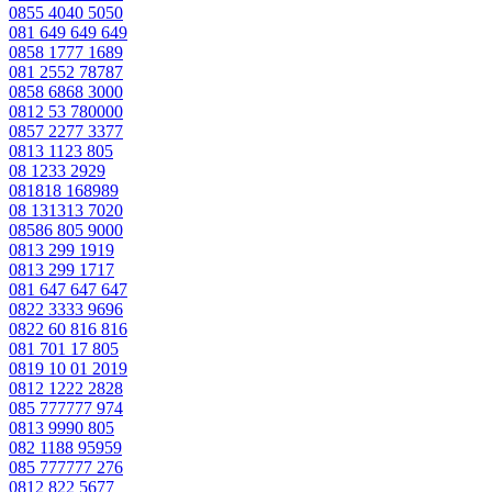
0855 4040 5050
081 649 649 649
0858 1777 1689
081 2552 78787
0858 6868 3000
0812 53 780000
0857 2277 3377
0813 1123 805
08 1233 2929
081818 168989
08 131313 7020
08586 805 9000
0813 299 1919
0813 299 1717
081 647 647 647
0822 3333 9696
0822 60 816 816
081 701 17 805
0819 10 01 2019
0812 1222 2828
085 777777 974
0813 9990 805
082 1188 95959
085 777777 276
0812 822 5677