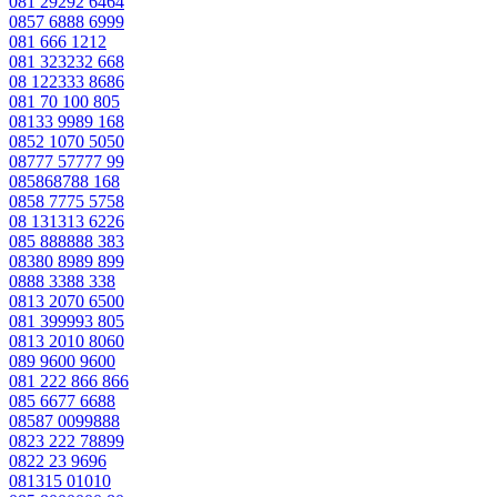
081 29292 6464
0857 6888 6999
081 666 1212
081 323232 668
08 122333 8686
081 70 100 805
08133 9989 168
0852 1070 5050
08777 57777 99
085868788 168
0858 7775 5758
08 131313 6226
085 888888 383
08380 8989 899
0888 3388 338
0813 2070 6500
081 399993 805
0813 2010 8060
089 9600 9600
081 222 866 866
085 6677 6688
08587 0099888
0823 222 78899
0822 23 9696
081315 01010