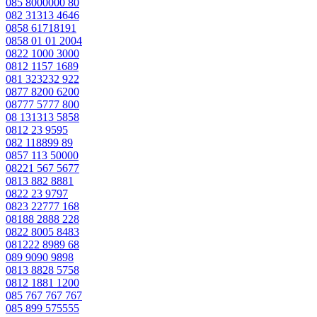
085 8000000 80
082 31313 4646
0858 61718191
0858 01 01 2004
0822 1000 3000
0812 1157 1689
081 323232 922
0877 8200 6200
08777 5777 800
08 131313 5858
0812 23 9595
082 118899 89
0857 113 50000
08221 567 5677
0813 882 8881
0822 23 9797
0823 22777 168
08188 2888 228
0822 8005 8483
081222 8989 68
089 9090 9898
0813 8828 5758
0812 1881 1200
085 767 767 767
085 899 575555