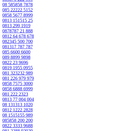
08 585858 7878
085 22222 5152
0858 5677 8999
0813 151515 25
0813 299 1919
0878787 21 888
0812 64 678 678
082345 500 700
081317 787 787
085 6600 6600
089 8899 9898
0822 23 9696
0819 1955 0955
081 323232 989
081 226 979 979
0858 7575 3000
0858 6888 6999
081 222 2323
0813 77 004 004
08 131313 1020
0812 1222 2828
08 1515155 989
085858 200 200
0822 3333 9688
081 2288 92929