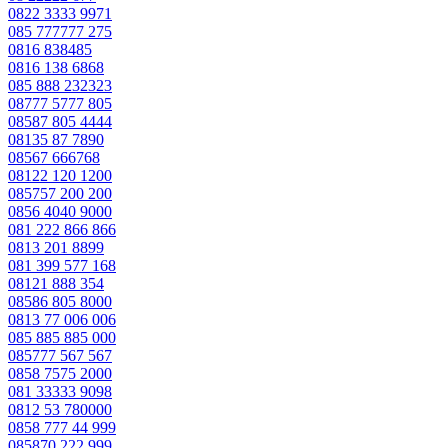
0822 3333 9971
085 777777 275
0816 838485
0816 138 6868
085 888 232323
08777 5777 805
08587 805 4444
08135 87 7890
08567 666768
08122 120 1200
085757 200 200
0856 4040 9000
081 222 866 866
0813 201 8899
081 399 577 168
08121 888 354
08586 805 8000
0813 77 006 006
085 885 885 000
085777 567 567
0858 7575 2000
081 33333 9098
0812 53 780000
0858 777 44 999
085870 222 999