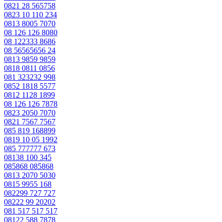
0821 28 565758
0823 10 110 234
0813 8005 7070
08 126 126 8080
08 122333 8686
08 56565656 24
0813 9859 9859
0818 0811 0856
081 323232 998
0852 1818 5577
0812 1128 1899
08 126 126 7878
0823 2050 7070
0821 7567 7567
085 819 168899
0819 10 05 1992
085 777777 673
08138 100 345
085868 085868
0813 2070 5030
0815 9955 168
082299 727 727
08222 99 20202
081 517 517 517
08122 588 7878