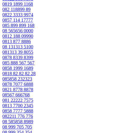
0819 1899 1168
082 118899 89
0822 3333 9974
0857 114 17777
085 899 899 168
08 565656 0000
0812 188 09990
0813 877 8886
08 131313 5100
081313 39 8055
0878 8339 8399
085 888 567 567
0858 1999 1689
0818 82 82 82 28
085858 232323
0878 7077 6888
0821 8778 8878
08567 666768
081 22222 7575
0813 7700 2345
0858 7777 5888
082211 776 776
08 585858 8989
08 999 705 705
08 999 354 354