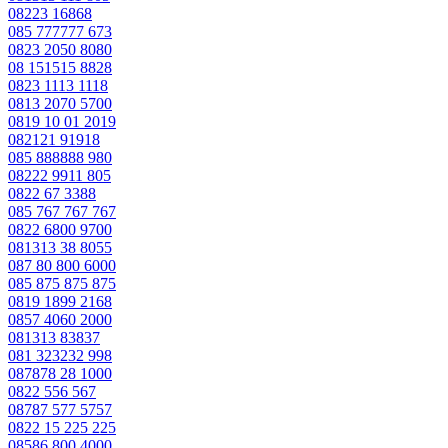
08223 16868
085 777777 673
0823 2050 8080
08 151515 8828
0823 1113 1118
0813 2070 5700
0819 10 01 2019
082121 91918
085 888888 980
08222 9911 805
0822 67 3388
085 767 767 767
0822 6800 9700
081313 38 8055
087 80 800 6000
085 875 875 875
0819 1899 2168
0857 4060 2000
081313 83837
081 323232 998
087878 28 1000
0822 556 567
08787 577 5757
0822 15 225 225
08586 800 4000