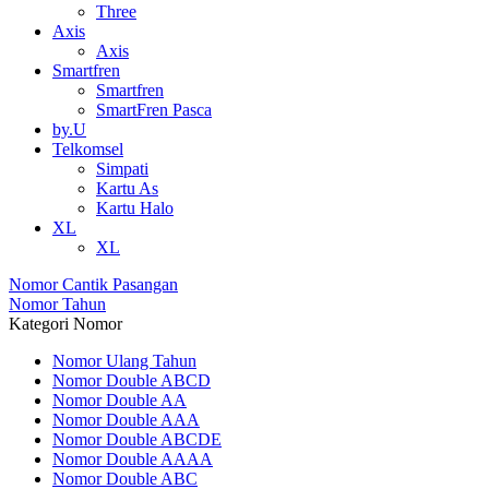
Three
Axis
Axis
Smartfren
Smartfren
SmartFren Pasca
by.U
Telkomsel
Simpati
Kartu As
Kartu Halo
XL
XL
Nomor Cantik Pasangan
Nomor Tahun
Kategori Nomor
Nomor Ulang Tahun
Nomor Double ABCD
Nomor Double AA
Nomor Double AAA
Nomor Double ABCDE
Nomor Double AAAA
Nomor Double ABC