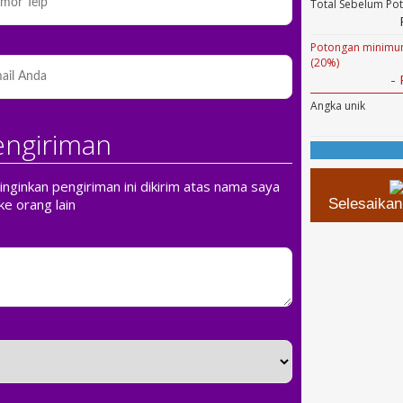
Total Sebelum Po
Potongan minimum
(20%)
-
Angka unik
engiriman
ginkan pengiriman ini dikirim atas nama saya
ke orang lain
Selesaika