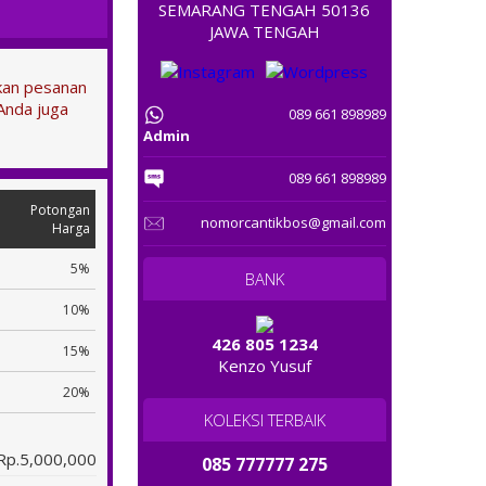
SEMARANG TENGAH 50136
JAWA TENGAH
tkan pesanan
Anda juga
089 661 898989
Admin
089 661 898989
Potongan
nomorcantikbos@gmail.com
Harga
5%
BANK
10%
426 805 1234
15%
Kenzo Yusuf
20%
KOLEKSI TERBAIK
Rp.5,000,000
085 777777 275