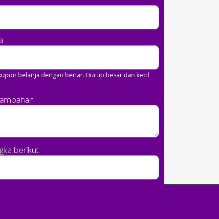
a
upon belanja dengan benar. Hurup besar dan kecil
Tambahan
ka berikut