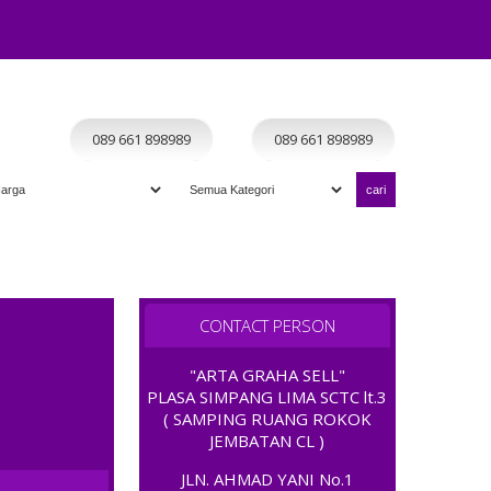
Home
Koleksi Terbaik
Kategori
Terbaru
Program
Admin
089 661 898989
089 661 898989
" TERIMA TUKAR TAMBAH " ; OPEN 11.00 - CLOSE 20.00 ; AD
CONTACT PERSON
"ARTA GRAHA SELL"
PLASA SIMPANG LIMA SCTC lt.3
( SAMPING RUANG ROKOK
JEMBATAN CL )
JLN. AHMAD YANI No.1