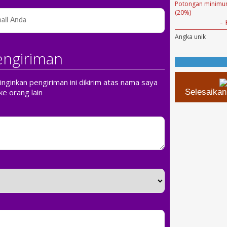
Potongan minimum
(20%)
-
Angka unik
engiriman
ginkan pengiriman ini dikirim atas nama saya
ke orang lain
Selesaika