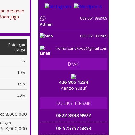
tkan pesanan
Anda juga
089 661 898989
Admin
089 661 898989
Potongan
nomorcantikbos@gmail.com
Harga
5%
BANK
10%
426 805 1234
15%
Kenzo Yusuf
20%
KOLEKSI TERBAIK
Rp.8,000,000
0822 3333 9972
tongan
08 575757 5858
Rp.8,000,000