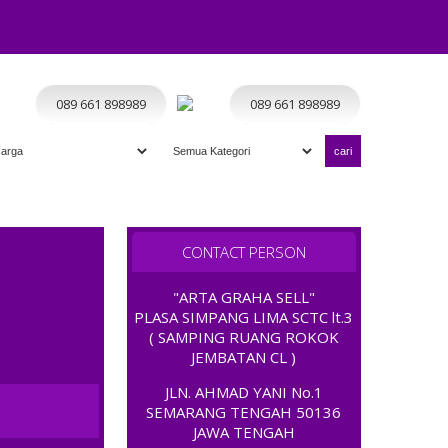
Home
Koleksi Terbaik
Kategori
Terbaru
Program
dmin
089 661 898989
089 661 898989
TERIMA TUKAR TAMBAH " ; OPEN 11.00 - CLOSE 20.00 ; ADMIN 
CONTACT PERSON
"ARTA GRAHA SELL"
PLASA SIMPANG LIMA SCTC lt.3
( SAMPING RUANG ROKOK
JEMBATAN CL )
JLN. AHMAD YANI No.1
SEMARANG TENGAH 50136
JAWA TENGAH