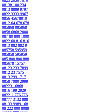
0823 2050 7070
08138 100 234
0813 8889 9797
0822 3333 9967
0856 45678910
0812 64 678 678
085868 085868
0858 6868 2000
087 80 800 1000
0822 60 816 816
0813 882 882 9
085758 595959
085858 595959
085 800 800 888
085678 15757
08123 233 7899
0812 23 7575
0813 299 1717
0858 7080 2999
08223 16868
0816 199 2929
082211 776 776
08777 3132 888
08133 9989 168
08 222 000 8088