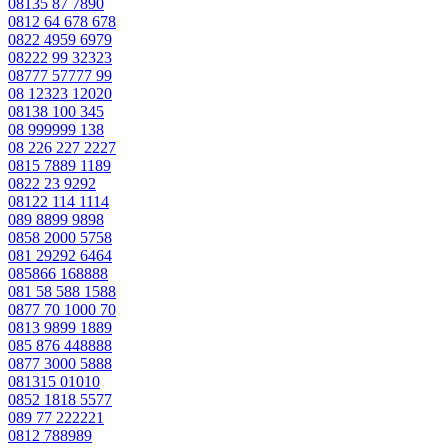
08135 87 7890
0812 64 678 678
0822 4959 6979
08222 99 32323
08777 57777 99
08 12323 12020
08138 100 345
08 999999 138
08 226 227 2227
0815 7889 1189
0822 23 9292
08122 114 1114
089 8899 9898
0858 2000 5758
081 29292 6464
085866 168888
081 58 588 1588
0877 70 1000 70
0813 9899 1889
085 876 448888
0877 3000 5888
081315 01010
0852 1818 5577
089 77 222221
0812 788989