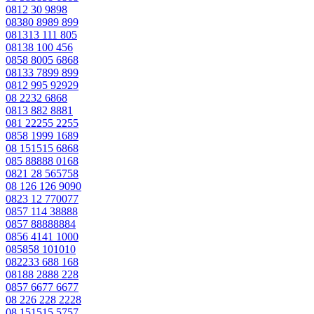
0812 30 9898
08380 8989 899
081313 111 805
08138 100 456
0858 8005 6868
08133 7899 899
0812 995 92929
08 2232 6868
0813 882 8881
081 22255 2255
0858 1999 1689
08 151515 6868
085 88888 0168
0821 28 565758
08 126 126 9090
0823 12 770077
0857 114 38888
0857 88888884
0856 4141 1000
085858 101010
082233 688 168
08188 2888 228
0857 6677 6677
08 226 228 2228
08 151515 5757