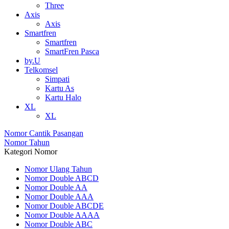
Three
Axis
Axis
Smartfren
Smartfren
SmartFren Pasca
by.U
Telkomsel
Simpati
Kartu As
Kartu Halo
XL
XL
Nomor Cantik Pasangan
Nomor Tahun
Kategori Nomor
Nomor Ulang Tahun
Nomor Double ABCD
Nomor Double AA
Nomor Double AAA
Nomor Double ABCDE
Nomor Double AAAA
Nomor Double ABC