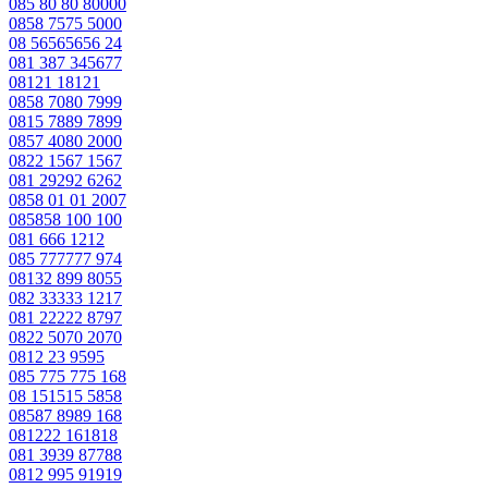
085 80 80 80000
0858 7575 5000
08 56565656 24
081 387 345677
08121 18121
0858 7080 7999
0815 7889 7899
0857 4080 2000
0822 1567 1567
081 29292 6262
0858 01 01 2007
085858 100 100
081 666 1212
085 777777 974
08132 899 8055
082 33333 1217
081 22222 8797
0822 5070 2070
0812 23 9595
085 775 775 168
08 151515 5858
08587 8989 168
081222 161818
081 3939 87788
0812 995 91919