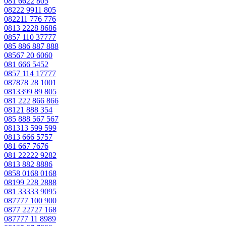
081 6622 805
08222 9911 805
082211 776 776
0813 2228 8686
0857 110 37777
085 886 887 888
08567 20 6060
081 666 5452
0857 114 17777
087878 28 1001
0813399 89 805
081 222 866 866
08121 888 354
085 888 567 567
081313 599 599
0813 666 5757
081 667 7676
081 22222 9282
0813 882 8886
0858 0168 0168
08199 228 2888
081 33333 9095
087777 100 900
0877 22727 168
087777 11 8989