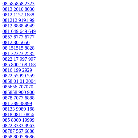
08 585858 2323
0813 2010 8030
0812 1157 1688
081212 9191 99
0812 8888 4949
081 649 649 649
0857 6777 6777
0812 30 5656
08 151515 8828
081 32323 2535
0822 17 997 997
085 800 168 168
0816 199 2929
0822 55999 559
0858 01 01 2004
085656 707070
085858 900 900
0878 7077 6888
081 389 38899
08133 9989 168
0818 0811 0856
085 8000 19999
0822 3333 9963
08787 567 6888
0858 8005 8686