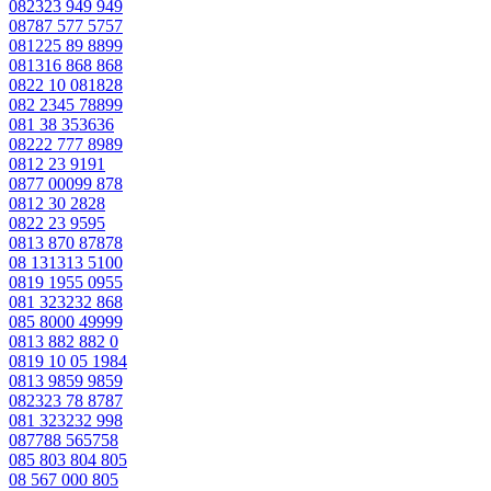
082323 949 949
08787 577 5757
081225 89 8899
081316 868 868
0822 10 081828
082 2345 78899
081 38 353636
08222 777 8989
0812 23 9191
0877 00099 878
0812 30 2828
0822 23 9595
0813 870 87878
08 131313 5100
0819 1955 0955
081 323232 868
085 8000 49999
0813 882 882 0
0819 10 05 1984
0813 9859 9859
082323 78 8787
081 323232 998
087788 565758
085 803 804 805
08 567 000 805