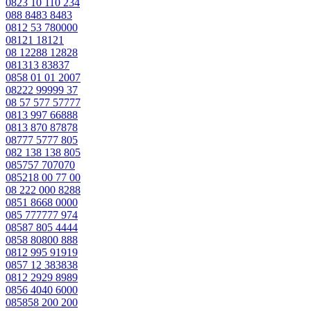
0823 10 110 234
088 8483 8483
0812 53 780000
08121 18121
08 12288 12828
081313 83837
0858 01 01 2007
08222 99999 37
08 57 577 57777
0813 997 66888
0813 870 87878
08777 5777 805
082 138 138 805
085757 707070
085218 00 77 00
08 222 000 8288
0851 8668 0000
085 777777 974
08587 805 4444
0858 80800 888
0812 995 91919
0857 12 383838
0812 2929 8989
0856 4040 6000
085858 200 200