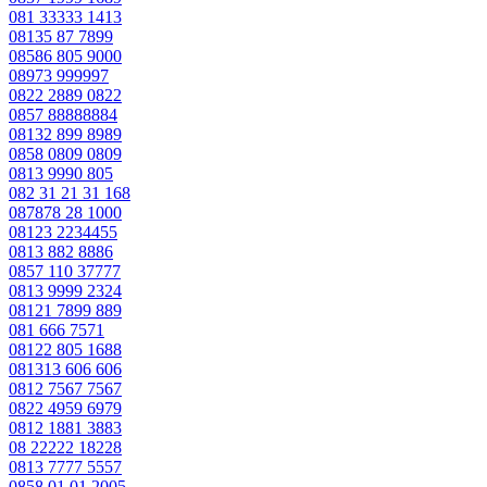
081 33333 1413
08135 87 7899
08586 805 9000
08973 999997
0822 2889 0822
0857 88888884
08132 899 8989
0858 0809 0809
0813 9990 805
082 31 21 31 168
087878 28 1000
08123 2234455
0813 882 8886
0857 110 37777
0813 9999 2324
08121 7899 889
081 666 7571
08122 805 1688
081313 606 606
0812 7567 7567
0822 4959 6979
0812 1881 3883
08 22222 18228
0813 7777 5557
0858 01 01 2005