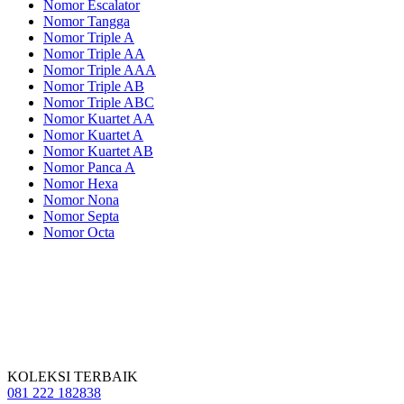
Nomor Escalator
Nomor Tangga
Nomor Triple A
Nomor Triple AA
Nomor Triple AAA
Nomor Triple AB
Nomor Triple ABC
Nomor Kuartet AA
Nomor Kuartet A
Nomor Kuartet AB
Nomor Panca A
Nomor Hexa
Nomor Nona
Nomor Septa
Nomor Octa
KOLEKSI TERBAIK
081 222 182838