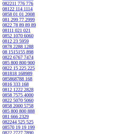
082211 776 776
08122 114 1114
0858 01 01 2008
081 299 77 2999
0822 78 89 89 89
08111 021 021
0852 1070 6060
0812 23 5959
0878 2288 1288
08 1515155 898
0822 6767 7474
085 800 800 900
0822 15 225 225
081818 168989
085868788 168
0816 333 168
0812 1222 2828
0858 7575 4000
0822 5070 5060
0858 2000 5758
085 800 800 888
081 666 2329
082244 525 525
08570 19 19 199
0822 2727 7890