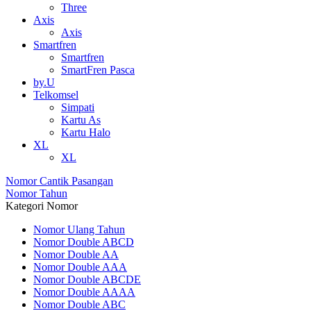
Three
Axis
Axis
Smartfren
Smartfren
SmartFren Pasca
by.U
Telkomsel
Simpati
Kartu As
Kartu Halo
XL
XL
Nomor Cantik Pasangan
Nomor Tahun
Kategori Nomor
Nomor Ulang Tahun
Nomor Double ABCD
Nomor Double AA
Nomor Double AAA
Nomor Double ABCDE
Nomor Double AAAA
Nomor Double ABC