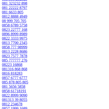
081 323232 898
081 22222 8797
081 6633 805
0812 8888 4949
08 999 705 705
0858 6789 5758
0823 22777 168
0896 8999 8989
0822 3333 9975
0813 7700 2345
0858 777 98999
0813 2228 8686
0823 7577 7878
085 777777 276
08223 16868
081316 868 868
0816 818283
0857 6777 6777
085 878 805 805
081 5656 5858
0858 61718191
0822 8999 9090
081313 39 8055
0812 234678
0857 1999 1689