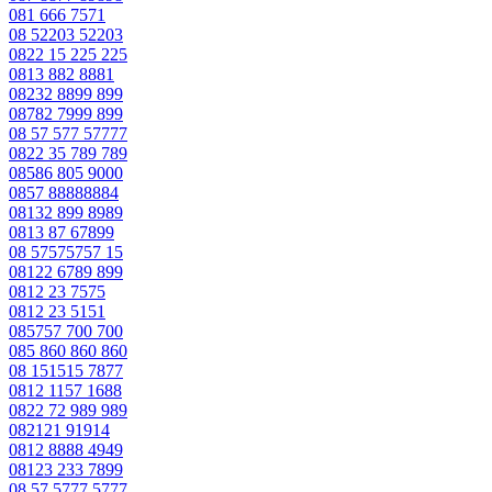
081 666 7571
08 52203 52203
0822 15 225 225
0813 882 8881
08232 8899 899
08782 7999 899
08 57 577 57777
0822 35 789 789
08586 805 9000
0857 88888884
08132 899 8989
0813 87 67899
08 57575757 15
08122 6789 899
0812 23 7575
0812 23 5151
085757 700 700
085 860 860 860
08 151515 7877
0812 1157 1688
0822 72 989 989
082121 91914
0812 8888 4949
08123 233 7899
08 57 5777 5777