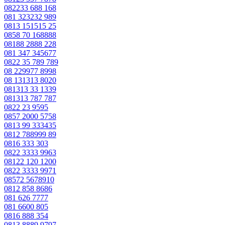
082233 688 168
081 323232 989
0813 151515 25
0858 70 168888
08188 2888 228
081 347 345677
0822 35 789 789
08 229977 8998
08 131313 8020
081313 33 1339
081313 787 787
0822 23 9595
0857 2000 5758
0813 99 333435
0812 788999 89
0816 333 303
0822 3333 9963
08122 120 1200
0822 3333 9971
08572 5678910
0812 858 8686
081 626 7777
081 6600 805
0816 888 354
0813 8889 9797