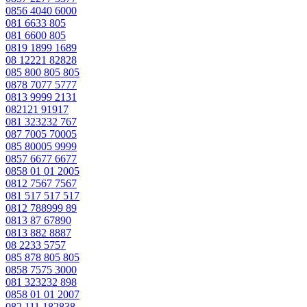
0856 4040 6000
081 6633 805
081 6600 805
0819 1899 1689
08 12221 82828
085 800 805 805
0878 7077 5777
0813 9999 2131
082121 91917
081 323232 767
087 7005 70005
085 80005 9999
0857 6677 6677
0858 01 01 2005
0812 7567 7567
081 517 517 517
0812 788999 89
0813 87 67890
0813 882 8887
08 2233 5757
085 878 805 805
0858 7575 3000
081 323232 898
0858 01 01 2007
082 111 182838