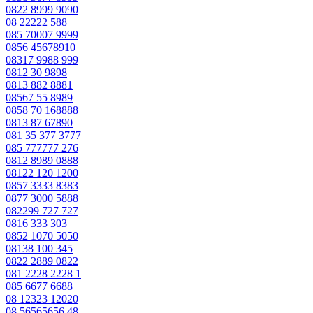
0822 8999 9090
08 22222 588
085 70007 9999
0856 45678910
08317 9988 999
0812 30 9898
0813 882 8881
08567 55 8989
0858 70 168888
0813 87 67890
081 35 377 3777
085 777777 276
0812 8989 0888
08122 120 1200
0857 3333 8383
0877 3000 5888
082299 727 727
0816 333 303
0852 1070 5050
08138 100 345
0822 2889 0822
081 2228 2228 1
085 6677 6688
08 12323 12020
08 56565656 48