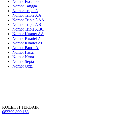
Nomor Escalator
Nomor Tangga
Nomor Triple A
Nomor Triple AA
Nomor Triple AAA
Nomor Triple AB
Nomor Triple ABC
Nomor Kuartet AA
Nomor Kuartet A
Nomor Kuartet AB
Nomor Panca A
Nomor Hexa
Nomor Nona
Nomor Septa
Nomor Octa
KOLEKSI TERBAIK
082299 800 168