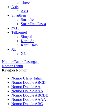
Three
Axis
Axis
Smartfren
Smartfren
SmartFren Pasca
by.U
Telkomsel
Simpati
Kartu As
Kartu Halo
XL
XL
Nomor Cantik Pasangan
Nomor Tahun
Kategori Nomor
Nomor Ulang Tahun
Nomor Double ABCD
Nomor Double AA
Nomor Double AAA
Nomor Double ABCDE
Nomor Double AAAA
Nomor Double ABC