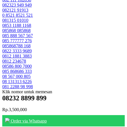
082323 949 949
082121 91913
0 8521 8521 521
081315 01010
0853 1188 1168
085868 085868
085 888 567 567
085 777777 276
085868788 168
0822 3333 9689
0812 1881 3883
0812 234678
08586 800 7000
085 868686 333
08 567 000 805
08 131313 6226
081 2288 98 998
Klik nomor untuk memesan
08232 8899 899
Rp.3,500,000
Order via Whatsapp