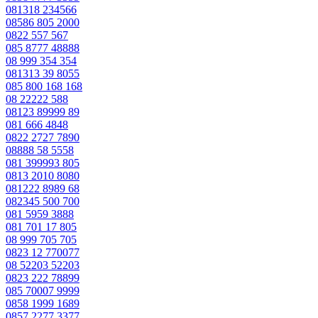
081318 234566
08586 805 2000
0822 557 567
085 8777 48888
08 999 354 354
081313 39 8055
085 800 168 168
08 22222 588
08123 89999 89
081 666 4848
0822 2727 7890
08888 58 5558
081 399993 805
0813 2010 8080
081222 8989 68
082345 500 700
081 5959 3888
081 701 17 805
08 999 705 705
0823 12 770077
08 52203 52203
0823 222 78899
085 70007 9999
0858 1999 1689
0857 2277 3377