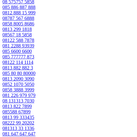
08 575757 5858
085 886 887 888
0812 888 15 999
08787 567 6888
0858 8005 8686
0813 299 1818
08567 18 5858
08122 588 7878
081 2288 93939
085 6600 6600
085 777777 873
08122 114 1114
0813 882 882 3
085 80 80 80000
0813 2090 3090
0852 1070 5050
0858 3888 3999
081 226 979 979
08 131313 7030
0813 822 7899
085588 67899
0813 99 333435
08222 99 20202
081313 33 1336
081 647 647 647