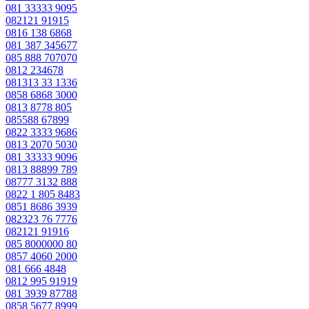
081 33333 9095
082121 91915
0816 138 6868
081 387 345677
085 888 707070
0812 234678
081313 33 1336
0858 6868 3000
0813 8778 805
085588 67899
0822 3333 9686
0813 2070 5030
081 33333 9096
0813 88899 789
08777 3132 888
0822 1 805 8483
0851 8686 3939
082323 76 7776
082121 91916
085 8000000 80
0857 4060 2000
081 666 4848
0812 995 91919
081 3939 87788
0858 5677 8999