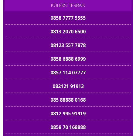
0857 1999 1689
KOLEKSI TERBAIK
0858 7777 5555
0852 1070 4040
0813 2070 6500
085 808080 168
08123 557 7878
08122 805 7575
0858 6888 6999
081 2228 2228 1
0857 114 07777
0822 4959 6979
082121 91913
089 9090 9898
085 88888 0168
0819 1899 1168
0812 995 91919
081217 8999 89
0858 70 168888
0822 3333 9963
0813 2010 8080