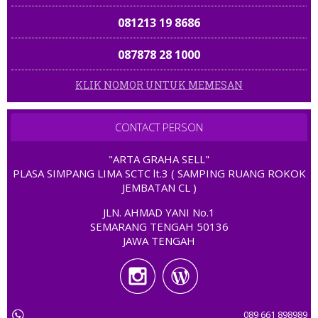
087878 28 1000
0822 6800 9700
KLIK NOMOR UNTUK MEMESAN
081 385 788999
08122 120 1200
CONTACT PERSON
085588 67899
"ARTA GRAHA SELL"
PLASA SIMPANG LIMA SCTC lt.3 ( SAMPING RUANG ROKOK
JEMBATAN CL )
081 323232 989
JLN. AHMAD YANI No.1
08 226 228 2228
SEMARANG TENGAH 50136
JAWA TENGAH
08 1688 0505
08 999999 138
089 661 898989
085858 707070