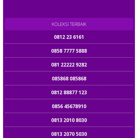
087878 28 1001
KOLEKSI TERBAIK
0812 23 6161
0858 7777 5888
081 22222 9282
085868 085868
0812 88877 123
0856 45678910
0813 2010 8030
0813 2070 5030
081213 19 8686