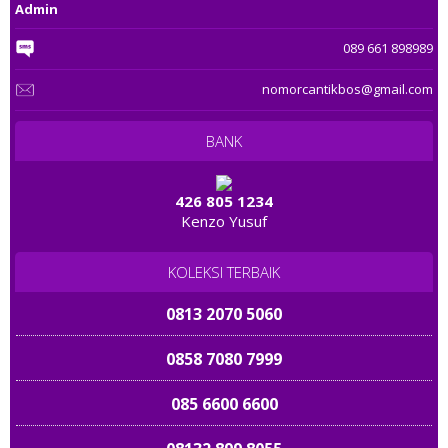
Admin
0858 8177 8177
0882 1000 3000
089 661 898989
085 803 804 805
08787 577 5757
nomorcantikbos@gmail.com
085 777 111 222
0822 3333 9995
BANK
0812 1157 1689
0822 557 567
08777 0999 199
426 805 1234
Kenzo Yusuf
0822 72 989 989
08 5777775 789
0812 30 5656
KOLEKSI TERBAIK
081 323232 998
0813 2070 5060
08587 805 4444
0858 7080 7999
081 5758 59999
085 6600 6600
0812 1881 3883