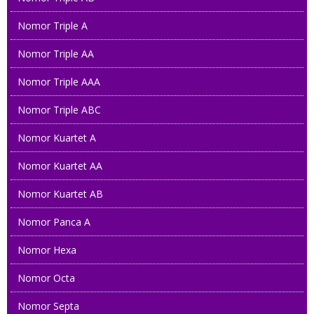
Nomor Triple A
085 88888 0168
Nomor Triple AA
081317 787 787
Nomor Triple AAA
085 876 448888
Nomor Triple ABC
081 22222 9282
Nomor Kuartet A
082266 233 233
Nomor Kuartet AA
0813 8595 5888
Nomor Kuartet AB
Nomor Panca A
0858 8586 8586
Nomor Hexa
08221 567 5677
Nomor Octa
0858 7575 2000
Nomor Septa