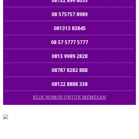
08132 899 8055
0858 8005 6868
08 575757 8989
08 999999 354
081313 83845
0852 1070 6060
08 57 5777 5777
0853 1188 1168
0813 9989 2828
081 6622 805
08787 8282 888
08138 100 456
08122 8888 338
087777 100 900
KLIK NOMOR UNTUK MEMESAN
081313 39 8055
0813 5758 1668
087 80 800 6000
082121 91916
©2014 NOMOR CANTIK BOS ALL RIGHT RESERVED
DEVELOPED BY
081313 00 6868
JAVWEBNET
0822 67 3388
089 661 898989