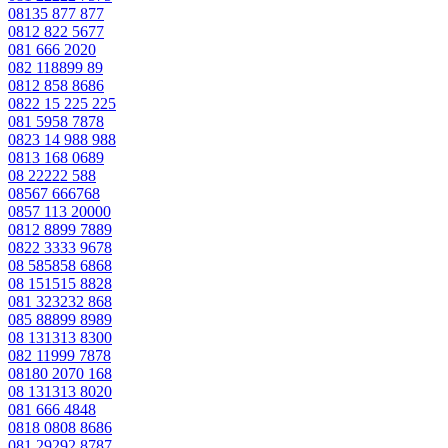
08135 877 877
0812 822 5677
081 666 2020
082 118899 89
0812 858 8686
0822 15 225 225
081 5958 7878
0823 14 988 988
0813 168 0689
08 22222 588
08567 666768
0857 113 20000
0812 8899 7889
0822 3333 9678
08 585858 6868
08 151515 8828
081 323232 868
085 88899 8989
08 131313 8300
082 11999 7878
08180 2070 168
08 131313 8020
081 666 4848
0818 0808 8686
081 29292 8787