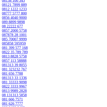
08138 100 345
08121 7899 889
0812 1222 1233
08777 5777 800
0856 4040 9000
089 8899 9898
08 22222 677
0857 2000 5758
087878 28 1001
085 70007 9999
085858 595959
081 399 577 168
0822 35 789 789
0813 8828 5758
0857 113 58888
081313 39 8055
081 323232 767
081 656 7788
081313 33 1336
081 33333 9098
0822 3333 9967
0813 9989 2828
08 131313 5858
081 666 7571
081 626 7777