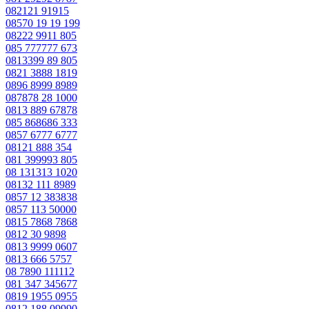
082121 91915
08570 19 19 199
08222 9911 805
085 777777 673
0813399 89 805
0821 3888 1819
0896 8999 8989
087878 28 1000
0813 889 67878
085 868686 333
0857 6777 6777
08121 888 354
081 399993 805
08 131313 1020
08132 111 8989
0857 12 383838
0857 113 50000
0815 7868 7868
0812 30 9898
0813 9999 0607
0813 666 5757
08 7890 111112
081 347 345677
0819 1955 0955
0812 188 09990