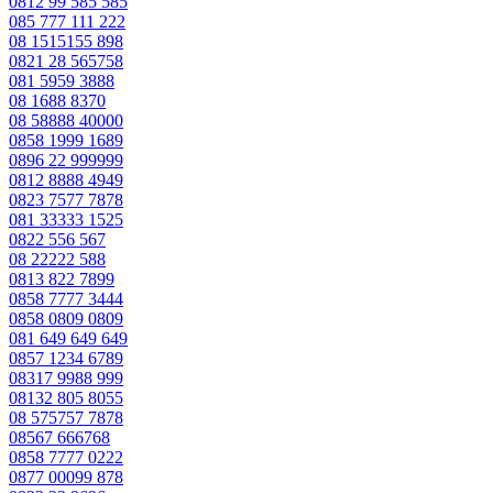
0812 99 585 585
085 777 111 222
08 1515155 898
0821 28 565758
081 5959 3888
08 1688 8370
08 58888 40000
0858 1999 1689
0896 22 999999
0812 8888 4949
0823 7577 7878
081 33333 1525
0822 556 567
08 22222 588
0813 822 7899
0858 7777 3444
0858 0809 0809
081 649 649 649
0857 1234 6789
08317 9988 999
08132 805 8055
08 575757 7878
08567 666768
0858 7777 0222
0877 00099 878