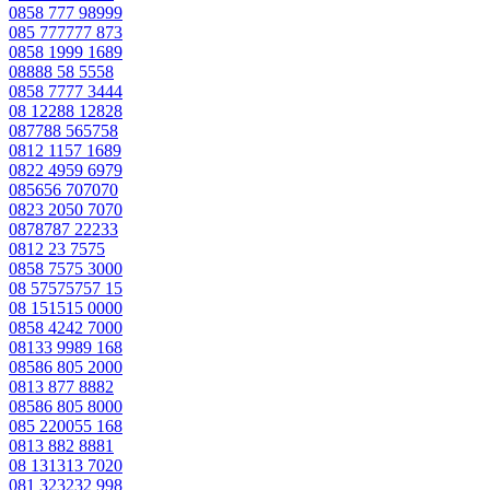
0858 777 98999
085 777777 873
0858 1999 1689
08888 58 5558
0858 7777 3444
08 12288 12828
087788 565758
0812 1157 1689
0822 4959 6979
085656 707070
0823 2050 7070
0878787 22233
0812 23 7575
0858 7575 3000
08 57575757 15
08 151515 0000
0858 4242 7000
08133 9989 168
08586 805 2000
0813 877 8882
08586 805 8000
085 220055 168
0813 882 8881
08 131313 7020
081 323232 998