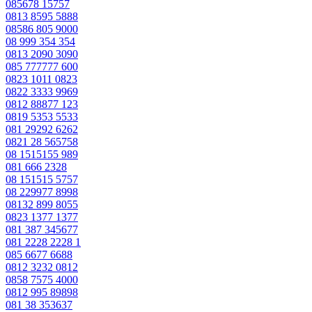
085678 15757
0813 8595 5888
08586 805 9000
08 999 354 354
0813 2090 3090
085 777777 600
0823 1011 0823
0822 3333 9969
0812 88877 123
0819 5353 5533
081 29292 6262
0821 28 565758
08 1515155 989
081 666 2328
08 151515 5757
08 229977 8998
08132 899 8055
0823 1377 1377
081 387 345677
081 2228 2228 1
085 6677 6688
0812 3232 0812
0858 7575 4000
0812 995 89898
081 38 353637