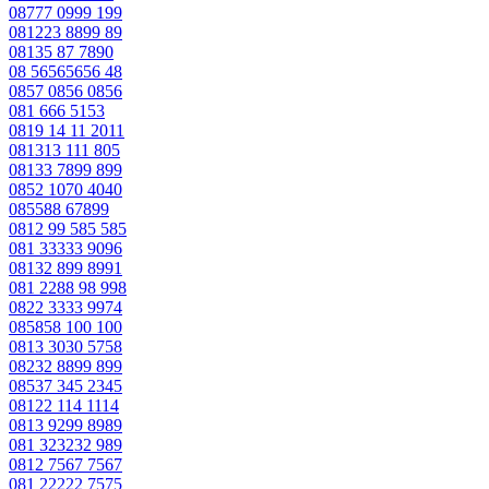
08777 0999 199
081223 8899 89
08135 87 7890
08 56565656 48
0857 0856 0856
081 666 5153
0819 14 11 2011
081313 111 805
08133 7899 899
0852 1070 4040
085588 67899
0812 99 585 585
081 33333 9096
08132 899 8991
081 2288 98 998
0822 3333 9974
085858 100 100
0813 3030 5758
08232 8899 899
08537 345 2345
08122 114 1114
0813 9299 8989
081 323232 989
0812 7567 7567
081 22222 7575