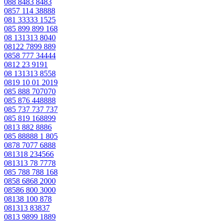
088 8483 8483
0857 114 38888
081 33333 1525
085 899 899 168
08 131313 8040
08122 7899 889
0858 777 34444
0812 23 9191
08 131313 8558
0819 10 01 2019
085 888 707070
085 876 448888
085 737 737 737
085 819 168899
0813 882 8886
085 88888 1 805
0878 7077 6888
081318 234566
081313 78 7778
085 788 788 168
0858 6868 2000
08586 800 3000
08138 100 878
081313 83837
0813 9899 1889