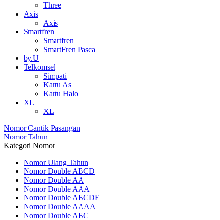
Three
Axis
Axis
Smartfren
Smartfren
SmartFren Pasca
by.U
Telkomsel
Simpati
Kartu As
Kartu Halo
XL
XL
Nomor Cantik Pasangan
Nomor Tahun
Kategori Nomor
Nomor Ulang Tahun
Nomor Double ABCD
Nomor Double AA
Nomor Double AAA
Nomor Double ABCDE
Nomor Double AAAA
Nomor Double ABC