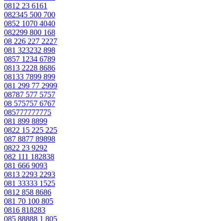
0812 23 6161
082345 500 700
0852 1070 4040
082299 800 168
08 226 227 2227
081 323232 898
0857 1234 6789
0813 2228 8686
08133 7899 899
081 299 77 2999
08787 577 5757
08 575757 6767
085777777775
081 899 8899
0822 15 225 225
087 8877 89898
0822 23 9292
082 111 182838
081 666 9093
0813 2293 2293
081 33333 1525
0812 858 8686
081 70 100 805
0816 818283
085 88888 1 805