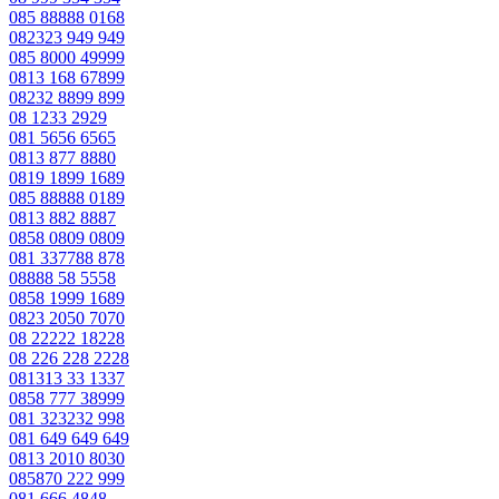
085 88888 0168
082323 949 949
085 8000 49999
0813 168 67899
08232 8899 899
08 1233 2929
081 5656 6565
0813 877 8880
0819 1899 1689
085 88888 0189
0813 882 8887
0858 0809 0809
081 337788 878
08888 58 5558
0858 1999 1689
0823 2050 7070
08 22222 18228
08 226 228 2228
081313 33 1337
0858 777 38999
081 323232 998
081 649 649 649
0813 2010 8030
085870 222 999
081 666 4848