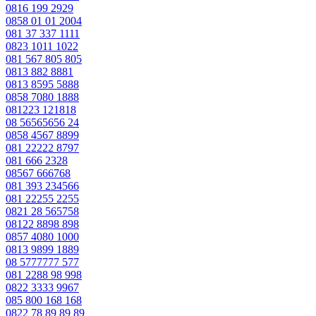
0816 199 2929
0858 01 01 2004
081 37 337 1111
0823 1011 1022
081 567 805 805
0813 882 8881
0813 8595 5888
0858 7080 1888
081223 121818
08 56565656 24
0858 4567 8899
081 22222 8797
081 666 2328
08567 666768
081 393 234566
081 22255 2255
0821 28 565758
08122 8898 898
0857 4080 1000
0813 9899 1889
08 5777777 577
081 2288 98 998
0822 3333 9967
085 800 168 168
0822 78 89 89 89