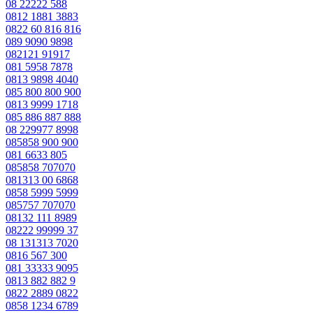
08 22222 588
0812 1881 3883
0822 60 816 816
089 9090 9898
082121 91917
081 5958 7878
0813 9898 4040
085 800 800 900
0813 9999 1718
085 886 887 888
08 229977 8998
085858 900 900
081 6633 805
085858 707070
081313 00 6868
0858 5999 5999
085757 707070
08132 111 8989
08222 99999 37
08 131313 7020
0816 567 300
081 33333 9095
0813 882 882 9
0822 2889 0822
0858 1234 6789