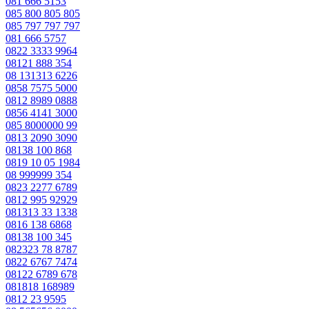
081 666 5153
085 800 805 805
085 797 797 797
081 666 5757
0822 3333 9964
08121 888 354
08 131313 6226
0858 7575 5000
0812 8989 0888
0856 4141 3000
085 8000000 99
0813 2090 3090
08138 100 868
0819 10 05 1984
08 999999 354
0823 2277 6789
0812 995 92929
081313 33 1338
0816 138 6868
08138 100 345
082323 78 8787
0822 6767 7474
08122 6789 678
081818 168989
0812 23 9595