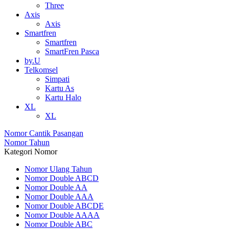
Three
Axis
Axis
Smartfren
Smartfren
SmartFren Pasca
by.U
Telkomsel
Simpati
Kartu As
Kartu Halo
XL
XL
Nomor Cantik Pasangan
Nomor Tahun
Kategori Nomor
Nomor Ulang Tahun
Nomor Double ABCD
Nomor Double AA
Nomor Double AAA
Nomor Double ABCDE
Nomor Double AAAA
Nomor Double ABC