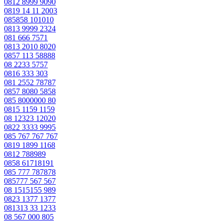
0812 8999 9090
0819 14 11 2003
085858 101010
0813 9999 2324
081 666 7571
0813 2010 8020
0857 113 58888
08 2233 5757
0816 333 303
081 2552 78787
0857 8080 5858
085 8000000 80
0815 1159 1159
08 12323 12020
0822 3333 9995
085 767 767 767
0819 1899 1168
0812 788989
0858 61718191
085 777 787878
085777 567 567
08 1515155 989
0823 1377 1377
081313 33 1233
08 567 000 805