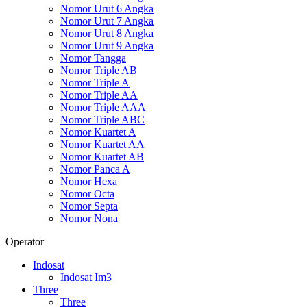
Nomor Urut 6 Angka
Nomor Urut 7 Angka
Nomor Urut 8 Angka
Nomor Urut 9 Angka
Nomor Tangga
Nomor Triple AB
Nomor Triple A
Nomor Triple AA
Nomor Triple AAA
Nomor Triple ABC
Nomor Kuartet A
Nomor Kuartet AA
Nomor Kuartet AB
Nomor Panca A
Nomor Hexa
Nomor Octa
Nomor Septa
Nomor Nona
Operator
Indosat
Indosat Im3
Three
Three