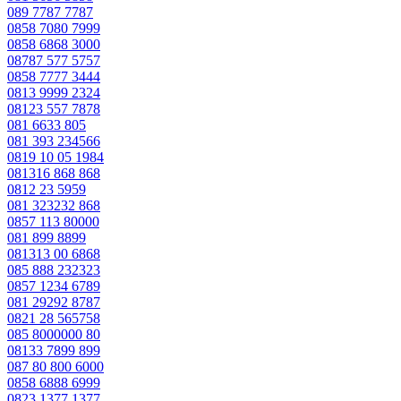
089 7787 7787
0858 7080 7999
0858 6868 3000
08787 577 5757
0858 7777 3444
0813 9999 2324
08123 557 7878
081 6633 805
081 393 234566
0819 10 05 1984
081316 868 868
0812 23 5959
081 323232 868
0857 113 80000
081 899 8899
081313 00 6868
085 888 232323
0857 1234 6789
081 29292 8787
0821 28 565758
085 8000000 80
08133 7899 899
087 80 800 6000
0858 6888 6999
0823 1377 1377