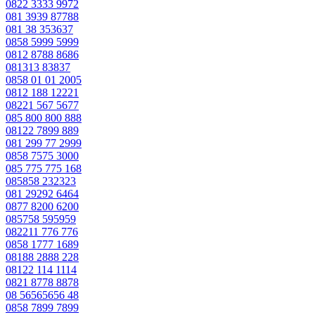
0822 3333 9972
081 3939 87788
081 38 353637
0858 5999 5999
0812 8788 8686
081313 83837
0858 01 01 2005
0812 188 12221
08221 567 5677
085 800 800 888
08122 7899 889
081 299 77 2999
0858 7575 3000
085 775 775 168
085858 232323
081 29292 6464
0877 8200 6200
085758 595959
082211 776 776
0858 1777 1689
08188 2888 228
08122 114 1114
0821 8778 8878
08 56565656 48
0858 7899 7899