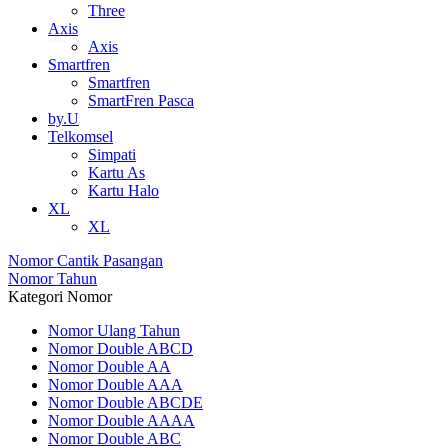
Three
Axis
Axis
Smartfren
Smartfren
SmartFren Pasca
by.U
Telkomsel
Simpati
Kartu As
Kartu Halo
XL
XL
Nomor Cantik Pasangan
Nomor Tahun
Kategori Nomor
Nomor Ulang Tahun
Nomor Double ABCD
Nomor Double AA
Nomor Double AAA
Nomor Double ABCDE
Nomor Double AAAA
Nomor Double ABC