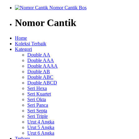
Nomor Cantik
Home
Koleksi Terbaik
Kategori
Double AA
Double AAA
Double AAAA
Double AB
Double ABC
Double ABCD
Seri Hexa
Seri Kuartet
Seri Okta
Seri Panca
Seri Septa
Seri Triple
Urut 4 Angka
Urut 5 Angka
Urut 6 Angka
Terbaru