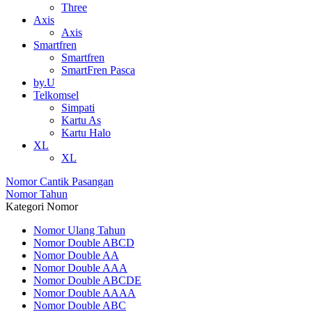
Three
Axis
Axis
Smartfren
Smartfren
SmartFren Pasca
by.U
Telkomsel
Simpati
Kartu As
Kartu Halo
XL
XL
Nomor Cantik Pasangan
Nomor Tahun
Kategori Nomor
Nomor Ulang Tahun
Nomor Double ABCD
Nomor Double AA
Nomor Double AAA
Nomor Double ABCDE
Nomor Double AAAA
Nomor Double ABC