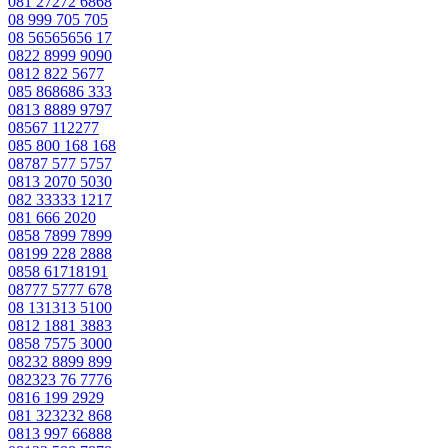
081 27272 6868
08 999 705 705
08 56565656 17
0822 8999 9090
0812 822 5677
085 868686 333
0813 8889 9797
08567 112277
085 800 168 168
08787 577 5757
0813 2070 5030
082 33333 1217
081 666 2020
0858 7899 7899
08199 228 2888
0858 61718191
08777 5777 678
08 131313 5100
0812 1881 3883
0858 7575 3000
08232 8899 899
082323 76 7776
0816 199 2929
081 323232 868
0813 997 66888