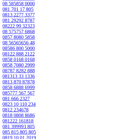
08 585858 0000
081 701 17 805
0813 2277 3377
081 29292 8787
08222 99 32323
08 575757 6868
0857 8080 5858
08 56565656 48
08586 800 5000
08122 888 2122
0858 0168 0168
0858 7080 2999
08787 8282 888
081313 33 1336
0813 870 87878
0858 6888 6999
085777 567 567
081 666 2327
0823 10 110 234
0812 234678
0818 0808 8686
081222 161818
081 399993 805
085 815 805 805
0819 10 01 2019