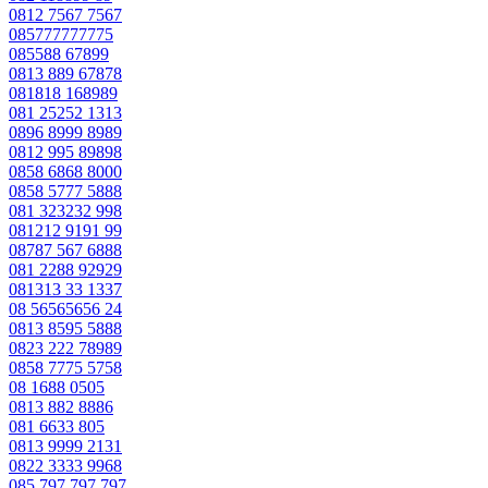
0812 7567 7567
085777777775
085588 67899
0813 889 67878
081818 168989
081 25252 1313
0896 8999 8989
0812 995 89898
0858 6868 8000
0858 5777 5888
081 323232 998
081212 9191 99
08787 567 6888
081 2288 92929
081313 33 1337
08 56565656 24
0813 8595 5888
0823 222 78989
0858 7775 5758
08 1688 0505
0813 882 8886
081 6633 805
0813 9999 2131
0822 3333 9968
085 797 797 797