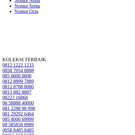
Nomor Nona
Nomor Septa
Nomor Octa
KOLEKSI TERBAIK
0812 1222 1233
0858 7054 8888
085 6600 6600
0812 8899 7889
0812 8788 8080
0813 882 8887
08223 16868
08 58888 40000
081 2288 98 998
081 29292 6464
085 8000 69999
08 585858 8989
0858 8485 8485