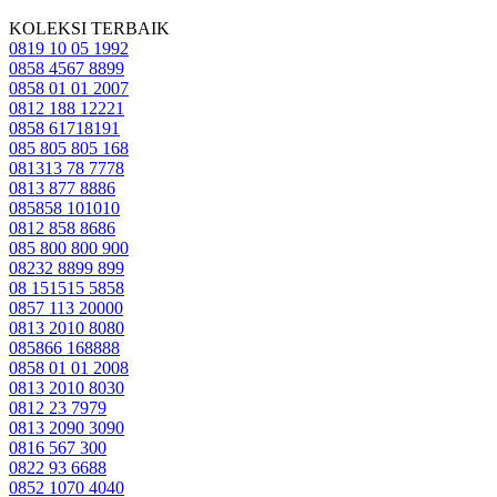
KOLEKSI TERBAIK
0819 10 05 1992
0858 4567 8899
0858 01 01 2007
0812 188 12221
0858 61718191
085 805 805 168
081313 78 7778
0813 877 8886
085858 101010
0812 858 8686
085 800 800 900
08232 8899 899
08 151515 5858
0857 113 20000
0813 2010 8080
085866 168888
0858 01 01 2008
0813 2010 8030
0812 23 7979
0813 2090 3090
0816 567 300
0822 93 6688
0852 1070 4040