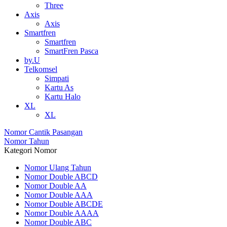
Three
Axis
Axis
Smartfren
Smartfren
SmartFren Pasca
by.U
Telkomsel
Simpati
Kartu As
Kartu Halo
XL
XL
Nomor Cantik Pasangan
Nomor Tahun
Kategori Nomor
Nomor Ulang Tahun
Nomor Double ABCD
Nomor Double AA
Nomor Double AAA
Nomor Double ABCDE
Nomor Double AAAA
Nomor Double ABC