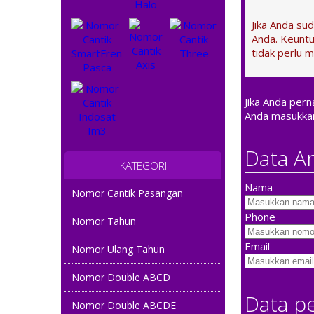
Jika Anda su
Anda. Keuntu
tidak perlu m
Jika Anda per
Anda masukka
Data A
KATEGORI
Nama
Nomor Cantik Pasangan
Phone
Nomor Tahun
Email
Nomor Ulang Tahun
Nomor Double ABCD
Data p
Nomor Double ABCDE