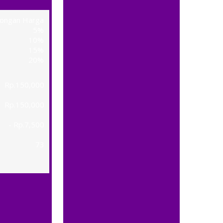
0818 0808 8686
ongan Harga
5%
085777 567 567
10%
15%
081313 83837
20%
08777 5777 678
Rp.150,000
0813 877 8882
Rp.150,000
- Rp.7,500
0812 4880 9388
73
085757 200 200
081 647 647 647
0812 995 89898
081 666 5452