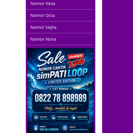
Nomor Hexa
0813 2010 8020
Nomor Octa
0851 8686 3939
Nomor Septa
0813 882 882 1
Nomor Nona
08 52203 52203
0857 5858 6868
08122 7899 889
08 22222 588
0812 1881 3883
081 38 35 34 34
0858 1970 1970