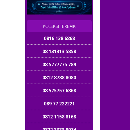
085 899 899 168
0812 88877 123
KOLEKSI TERBAIK
0816 138 6868
08 131313 5858
08 5777775 789
0812 8788 8080
08 575757 6868
089 77 222221
0812 1158 8168
0822 3333 9974