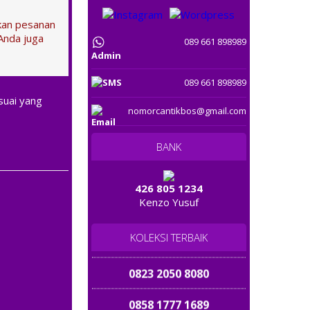
087 80 800 6000
tkan pesanan
Anda juga
089 661 898989
08132 899 8989
Admin
081 38 353637
089 661 898989
suai yang
085 777777 974
nomorcantikbos@gmail.com
081 226 979 979
BANK
081 656 7788
426 805 1234
Kenzo Yusuf
0813 9098 9098
0822 6767 7474
KOLEKSI TERBAIK
0823 2050 8080
0858 1777 1689