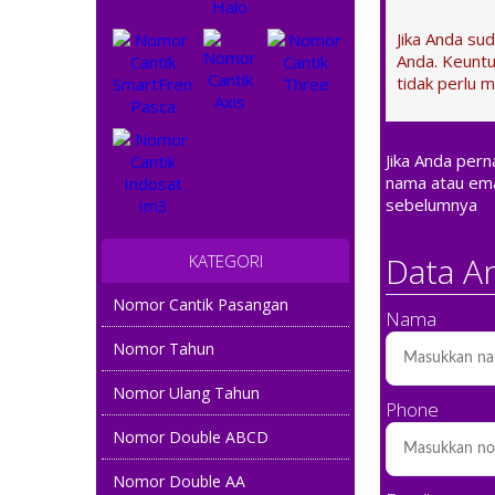
Jika Anda su
Anda. Keuntu
tidak perlu m
Jika Anda per
nama atau ema
sebelumnya
Data A
KATEGORI
Nomor Cantik Pasangan
Nama
Nomor Tahun
Nomor Ulang Tahun
Phone
Nomor Double ABCD
Nomor Double AA