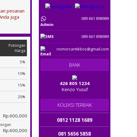
0819 1899 1168
tkan pesanan
Anda juga
089 661 898989
0821 7567 7567
Admin
0852 1070 4040
089 661 898989
Potongan
08 226 228 2228
nomorcantikbos@gmail.com
Harga
08 2233 5757
5%
BANK
10%
082345 500 700
426 805 1234
15%
Kenzo Yusuf
085 888888 980
20%
081313 83837
KOLEKSI TERBAIK
Rp.600,000
0812 1128 1689
tongan
Rp.600,000
081 5656 5858