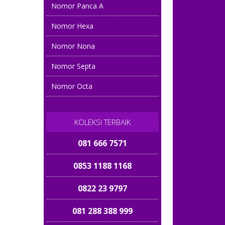
Nomor Panca A
081 666 2327
Nomor Hexa
0858 0708 0708
Nomor Nona
0815 9955 168
Nomor Septa
0822 3333 9971
Nomor Octa
085 6600 6600
08587 8989 168
KOLEKSI TERBAIK
081 666 7571
0853 1188 1168
0822 23 9797
081 288 388 999