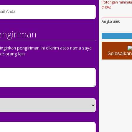
Potongan minimum
(10%)
Angka unik
engiriman
ginkan pengiriman ini dikirim atas nama saya
ke orang lain
Selesaika