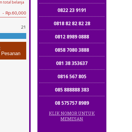
 total belanja
0822 23 9191
- Rp.60,000
0818 82 82 82 28
21
0812 8989 0888
0858 7080 3888
n Pesanan
081 38 353637
0816 567 805
085 888888 383
08 575757 8989
KLIK NOMOR UNTUK
081213 19 8686
MEMESAN
08 131313 8020