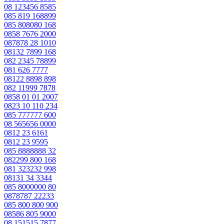
08 123456 8585
085 819 168899
085 808080 168
0858 7676 2000
087878 28 1010
08132 7899 168
082 2345 78899
081 626 7777
08122 8898 898
082 11999 7878
0858 01 01 2007
0823 10 110 234
085 777777 600
08 565656 0000
0812 23 6161
0812 23 9595
085 8888888 32
082299 800 168
081 323232 998
08131 34 3344
085 8000000 80
0878787 22233
085 800 800 900
08586 805 9000
08 151515 7877