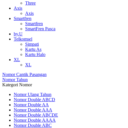
Three
Axis
Axis
Smartfren
Smartfren
SmartFren Pasca
by.U
Telkomsel
Simpati
Kartu As
Kartu Halo
XL
XL
Nomor Cantik Pasangan
Nomor Tahun
Kategori Nomor
Nomor Ulang Tahun
Nomor Double ABCD
Nomor Double AA
Nomor Double AAA
Nomor Double ABCDE
Nomor Double AAAA
Nomor Double ABC