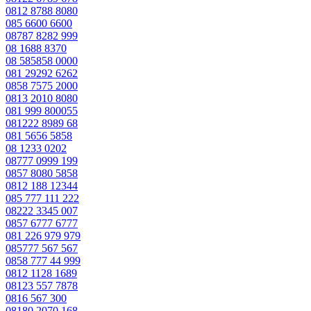
0812 8788 8080
085 6600 6600
08787 8282 999
08 1688 8370
08 585858 0000
081 29292 6262
0858 7575 2000
0813 2010 8080
081 999 800055
081222 8989 68
081 5656 5858
08 1233 0202
08777 0999 199
0857 8080 5858
0812 188 12344
085 777 111 222
08222 3345 007
0857 6777 6777
081 226 979 979
085777 567 567
0858 777 44 999
0812 1128 1689
08123 557 7878
0816 567 300
08180 2070 168