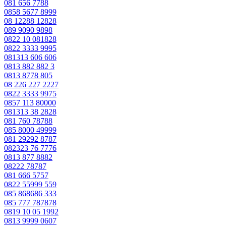
081 656 7788
0858 5677 8999
08 12288 12828
089 9090 9898
0822 10 081828
0822 3333 9995
081313 606 606
0813 882 882 3
0813 8778 805
08 226 227 2227
0822 3333 9975
0857 113 80000
081313 38 2828
081 760 78788
085 8000 49999
081 29292 8787
082323 76 7776
0813 877 8882
08222 78787
081 666 5757
0822 55999 559
085 868686 333
085 777 787878
0819 10 05 1992
0813 9999 0607