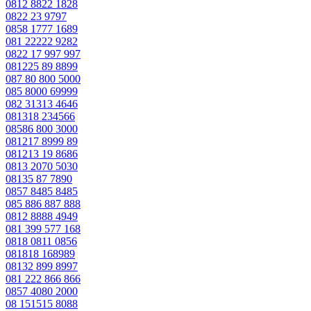
0812 8822 1828
0822 23 9797
0858 1777 1689
081 22222 9282
0822 17 997 997
081225 89 8899
087 80 800 5000
085 8000 69999
082 31313 4646
081318 234566
08586 800 3000
081217 8999 89
081213 19 8686
0813 2070 5030
08135 87 7890
0857 8485 8485
085 886 887 888
0812 8888 4949
081 399 577 168
0818 0811 0856
081818 168989
08132 899 8997
081 222 866 866
0857 4080 2000
08 151515 8088