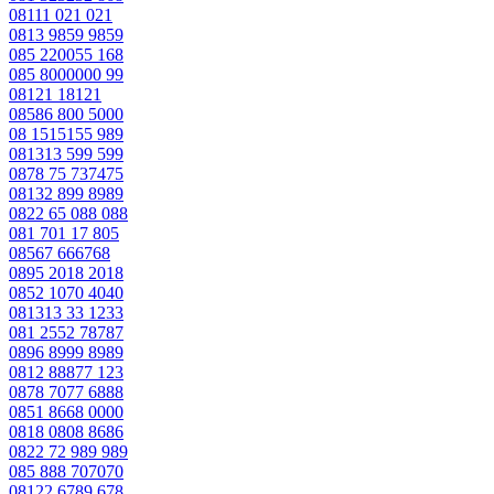
08111 021 021
0813 9859 9859
085 220055 168
085 8000000 99
08121 18121
08586 800 5000
08 1515155 989
081313 599 599
0878 75 737475
08132 899 8989
0822 65 088 088
081 701 17 805
08567 666768
0895 2018 2018
0852 1070 4040
081313 33 1233
081 2552 78787
0896 8999 8989
0812 88877 123
0878 7077 6888
0851 8668 0000
0818 0808 8686
0822 72 989 989
085 888 707070
08122 6789 678