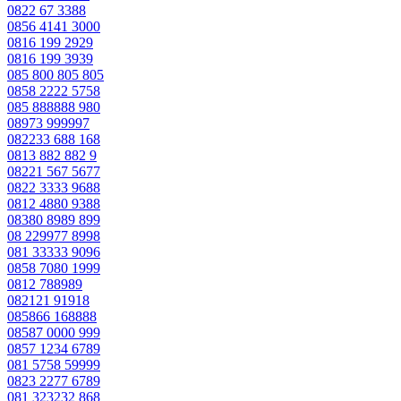
0822 67 3388
0856 4141 3000
0816 199 2929
0816 199 3939
085 800 805 805
0858 2222 5758
085 888888 980
08973 999997
082233 688 168
0813 882 882 9
08221 567 5677
0822 3333 9688
0812 4880 9388
08380 8989 899
08 229977 8998
081 33333 9096
0858 7080 1999
0812 788989
082121 91918
085866 168888
08587 0000 999
0857 1234 6789
081 5758 59999
0823 2277 6789
081 323232 868