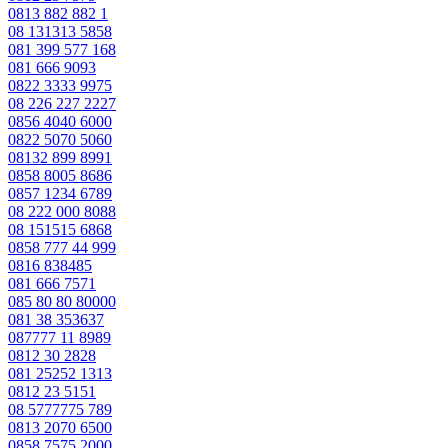
0813 882 882 1
08 131313 5858
081 399 577 168
081 666 9093
0822 3333 9975
08 226 227 2227
0856 4040 6000
0822 5070 5060
08132 899 8991
0858 8005 8686
0857 1234 6789
08 222 000 8088
08 151515 6868
0858 777 44 999
0816 838485
081 666 7571
085 80 80 80000
081 38 353637
087777 11 8989
0812 30 2828
081 25252 1313
0812 23 5151
08 5777775 789
0813 2070 6500
0858 7575 2000