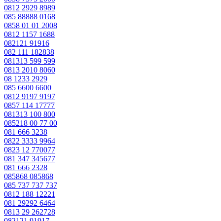
0812 2929 8989
085 88888 0168
0858 01 01 2008
0812 1157 1688
082121 91916
082 111 182838
081313 599 599
0813 2010 8060
08 1233 2929
085 6600 6600
0812 9197 9197
0857 114 17777
081313 100 800
085218 00 77 00
081 666 3238
0822 3333 9964
0823 12 770077
081 347 345677
081 666 2328
085868 085868
085 737 737 737
0812 188 12221
081 29292 6464
0813 29 262728
082121 91917