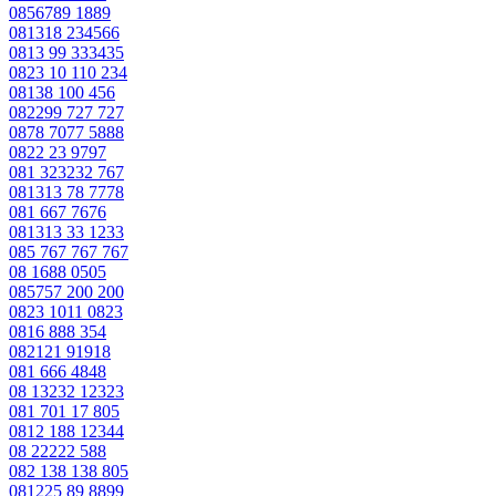
0856789 1889
081318 234566
0813 99 333435
0823 10 110 234
08138 100 456
082299 727 727
0878 7077 5888
0822 23 9797
081 323232 767
081313 78 7778
081 667 7676
081313 33 1233
085 767 767 767
08 1688 0505
085757 200 200
0823 1011 0823
0816 888 354
082121 91918
081 666 4848
08 13232 12323
081 701 17 805
0812 188 12344
08 22222 588
082 138 138 805
081225 89 8899