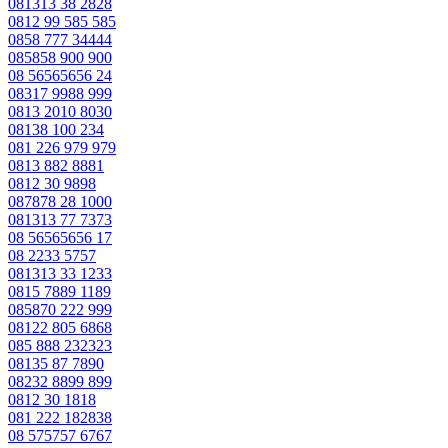
081313 38 2828
0812 99 585 585
0858 777 34444
085858 900 900
08 56565656 24
08317 9988 999
0813 2010 8030
08138 100 234
081 226 979 979
0813 882 8881
0812 30 9898
087878 28 1000
081313 77 7373
08 56565656 17
08 2233 5757
081313 33 1233
0815 7889 1189
085870 222 999
08122 805 6868
085 888 232323
08135 87 7890
08232 8899 899
0812 30 1818
081 222 182838
08 575757 6767