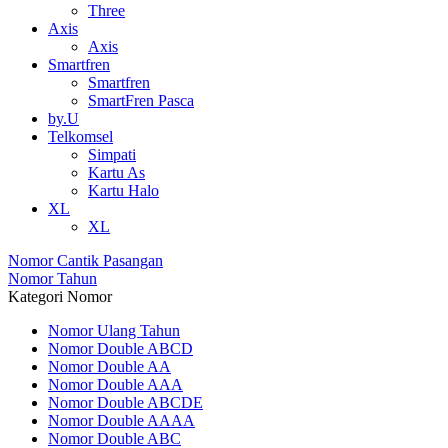
Three
Axis
Axis
Smartfren
Smartfren
SmartFren Pasca
by.U
Telkomsel
Simpati
Kartu As
Kartu Halo
XL
XL
Nomor Cantik Pasangan
Nomor Tahun
Kategori Nomor
Nomor Ulang Tahun
Nomor Double ABCD
Nomor Double AA
Nomor Double AAA
Nomor Double ABCDE
Nomor Double AAAA
Nomor Double ABC