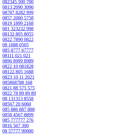
082345 500 700
0813 2090 3090
08787 8282 999
0857 2000 5758
0819 1899 2168
081 323232 998
08132 805 8055
0822 7890 0822
08 1688 0505
085 8777 67777
08111 021 021
0896 8999 8989
0822 10 081828
08122 805 1688
0823 10 11 2021
085868788 168
0821 88 575 575
0822 78 89 89 89
08 131313 8558
08567 20 6060
085 886 887 888
0858 4567 8899
085 777777 276
0816 567 300
08 57777 90000