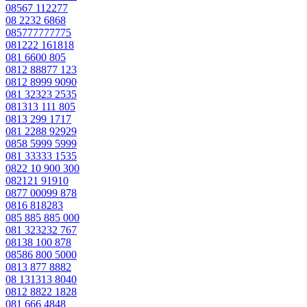
08567 112277
08 2232 6868
085777777775
081222 161818
081 6600 805
0812 88877 123
0812 8999 9090
081 32323 2535
081313 111 805
0813 299 1717
081 2288 92929
0858 5999 5999
081 33333 1535
0822 10 900 300
082121 91910
0877 00099 878
0816 818283
085 885 885 000
081 323232 767
08138 100 878
08586 800 5000
0813 877 8882
08 131313 8040
0812 8822 1828
081 666 4848