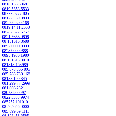
0816 138 6868
0819 5353 5533
08777 5777 805
081225 89 8899
082299 800 168
0819 14 11 2003
08787 577 5757
0821 5656 9898
08 151515 8688
085 8000 19999
08587 0099888
0895 1980 1980
08 131313 8010
081818 168989
085 878 805 805
085 788 788 168
08138 100 345
081 299 77 2999
081 666 2321
08973 999997
0822 3333 9974
085757 101010
08 565656 0000
085 899 59 1111
08 123456 8585