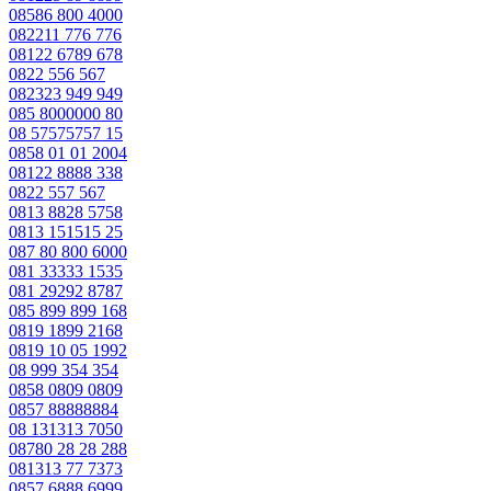
08586 800 4000
082211 776 776
08122 6789 678
0822 556 567
082323 949 949
085 8000000 80
08 57575757 15
0858 01 01 2004
08122 8888 338
0822 557 567
0813 8828 5758
0813 151515 25
087 80 800 6000
081 33333 1535
081 29292 8787
085 899 899 168
0819 1899 2168
0819 10 05 1992
08 999 354 354
0858 0809 0809
0857 88888884
08 131313 7050
08780 28 28 288
081313 77 7373
0857 6888 6999