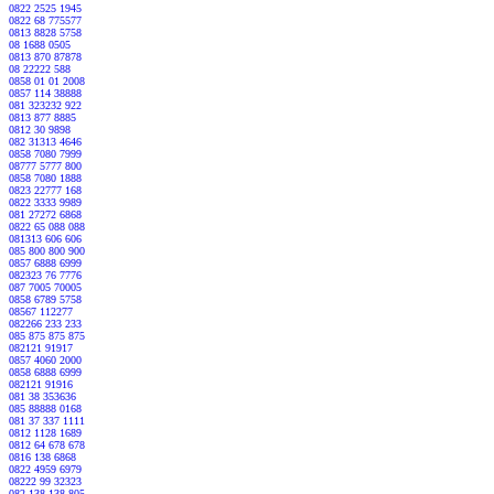
0822 2525 1945
0822 68 775577
0813 8828 5758
08 1688 0505
0813 870 87878
08 22222 588
0858 01 01 2008
0857 114 38888
081 323232 922
0813 877 8885
0812 30 9898
082 31313 4646
0858 7080 7999
08777 5777 800
0858 7080 1888
0823 22777 168
0822 3333 9989
081 27272 6868
0822 65 088 088
081313 606 606
085 800 800 900
0857 6888 6999
082323 76 7776
087 7005 70005
0858 6789 5758
08567 112277
082266 233 233
085 875 875 875
082121 91917
0857 4060 2000
0858 6888 6999
082121 91916
081 38 353636
085 88888 0168
081 37 337 1111
0812 1128 1689
0812 64 678 678
0816 138 6868
0822 4959 6979
08222 99 32323
082 138 138 805