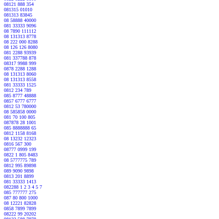
08121 888 354
081315 01010
081313 83845
08 58888 40000
081 33333 9096
08 7890 111112
08 131313 8778
08 222 000 8288
08 126 126 8080
081 2288 93939
081 337788 878
08317 9988 999
0878 2288 1288
08 131313 8060
08 131313 8558
081 33333 1525
0812 234 789
085 8777 48888
0857 6777 6777
0812 53 780000
08 585858 0000
081 70 100 805
087878 28 1001
085 8888888 65
0812 1158 8168
08 13232 12323
0816 567 300
08777 0999 199
0822 1 805 8483
08 5777775 789
0812 995 89898
089 9090 9898
0813 201 8899
081 33333 1413
082288 1 2 3 4 5 7
085 777777 275
087 80 800 1000
08 12221 82828
0858 7899 7899
08222 99 20202