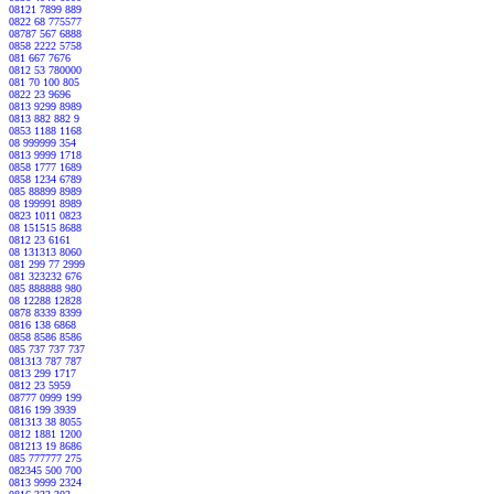
08121 7899 889
0822 68 775577
08787 567 6888
0858 2222 5758
081 667 7676
0812 53 780000
081 70 100 805
0822 23 9696
0813 9299 8989
0813 882 882 9
0853 1188 1168
08 999999 354
0813 9999 1718
0858 1777 1689
0858 1234 6789
085 88899 8989
08 199991 8989
0823 1011 0823
08 151515 8688
0812 23 6161
08 131313 8060
081 299 77 2999
081 323232 676
085 888888 980
08 12288 12828
0878 8339 8399
0816 138 6868
0858 8586 8586
085 737 737 737
081313 787 787
0813 299 1717
0812 23 5959
08777 0999 199
0816 199 3939
081313 38 8055
0812 1881 1200
081213 19 8686
085 777777 275
082345 500 700
0813 9999 2324