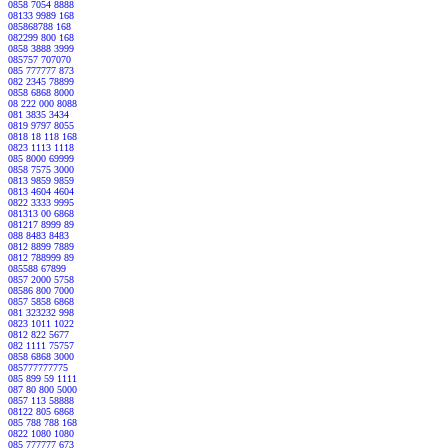
0858 7054 8888
08133 9989 168
085868788 168
082299 800 168
0858 3888 3999
085757 707070
085 777777 873
082 2345 78899
0858 6868 8000
08 222 000 8088
081 3835 3434
0819 9797 8055
0818 18 118 168
0823 1113 1118
085 8000 69999
0858 7575 3000
0813 9859 9859
0813 4604 4604
0822 3333 9995
081313 00 6868
081217 8999 89
088 8483 8483
0812 8899 7889
0812 788999 89
085588 67899
0857 2000 5758
08586 800 7000
0857 5858 6868
081 323232 998
0823 1011 1022
0812 822 5677
082 1111 75757
0858 6868 3000
085777777775
085 899 59 1111
087 80 800 5000
0857 113 58888
08122 805 6868
085 788 788 168
0822 1080 1080
085 777777 673