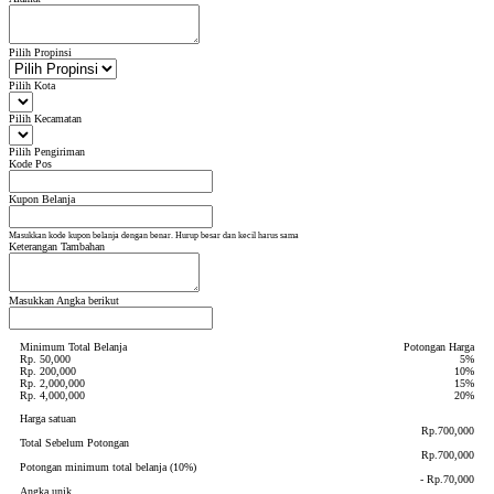
Pilih Propinsi
Pilih Kota
Pilih Kecamatan
Pilih Pengiriman
Kode Pos
Kupon Belanja
Masukkan kode kupon belanja dengan benar. Hurup besar dan kecil harus sama
Keterangan Tambahan
Masukkan Angka berikut
Minimum Total Belanja
Potongan Harga
Rp. 50,000
5%
Rp. 200,000
10%
Rp. 2,000,000
15%
Rp. 4,000,000
20%
Harga satuan
Rp.700,000
Total Sebelum Potongan
Rp.700,000
Potongan minimum total belanja (10%)
- Rp.70,000
Angka unik