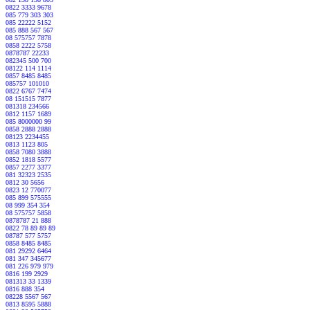
0822 3333 9678
085 779 303 303
085 22222 5152
085 888 567 567
08 575757 7878
0858 2222 5758
0878787 22233
082345 500 700
08122 114 1114
0857 8485 8485
085757 101010
0822 6767 7474
08 151515 7877
081318 234566
0812 1157 1689
085 8000000 99
0858 2888 2888
08123 2234455
0813 1123 805
0858 7080 3888
0852 1818 5577
0857 2277 3377
081 32323 2535
0812 30 5656
0823 12 770077
085 899 575555
08 999 354 354
08 575757 5858
0878787 21 888
0822 78 89 89 89
08787 577 5757
0858 8485 8485
081 29292 6464
081 347 345677
081 226 979 979
0816 199 2929
081313 33 1339
0816 888 354
08228 5567 567
0813 8595 5888