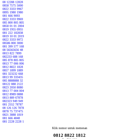
08 12288 12828
0858 7575 5000
0822 3333 9967
0895 1980 1980
081 666 9093
0822 3333 9969
085 800 805 805
0858 01 01 2004
0819 1955 0955
081 222 182838
0819 10 01 2019
0822 3333 9972
08586 800 3000
081 399 577 168
08 56565656 48
0813 822 7899
082233 688 168
085 878 805 805
0813 77 006 006
0812 8822 1828
0857 1899 1889
081 323232 668
0813 99 333435
085 8888888 32
08122 888 2122
0823 2050 8080
0813 77 004 004
0812 8989 0888
0813 889 67878
082323 949 949
081 2552 78787
08 126 126 7878
0878 75 737475
0821 3888 1819
081 666 4848
081 2228 2228 1
Klik nomor untuk memesan
0812 8822 1812