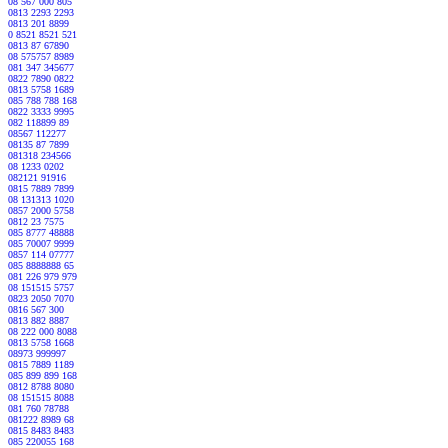
08 567 000 805
0813 2293 2293
0813 201 8899
0 8521 8521 521
0813 87 67890
08 575757 8989
081 347 345677
0822 7890 0822
0813 5758 1689
085 788 788 168
0822 3333 9995
082 118899 89
08567 112277
08135 87 7899
081318 234566
08 1233 0202
082121 91916
0815 7889 7899
08 131313 1020
0857 2000 5758
0812 23 7575
085 8777 48888
085 70007 9999
0857 114 07777
085 8888888 65
081 226 979 979
08 151515 5757
0823 2050 7070
0816 567 300
0813 882 8887
08 222 000 8088
0813 5758 1668
08973 999997
0815 7889 1189
085 899 899 168
0812 8788 8080
08 151515 8088
081 760 78788
081222 8989 68
0815 8483 8483
085 220055 168