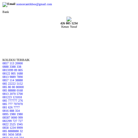
nomorcantikbos@gmail.com
Bank
426 805 1234
Kenzo Yusuf
KOLEKSI TERBAIK
0857 113 20000
0888 3388 338
0813399 89 805
08122 805 1688
0813 9889 7890
0857 114 38888
085 22222 5152
085 80 80 80000
085 88888 0168
0813 2070 5700
081223 121818
085 777777 276
085 777 707070
081 626 7777
0816 888 354
0895 1980 1980
08587 0000 999
082299 727 727
0822 2525 1945
0858 1234 9999
085 8888888 32
081 5656 5858
0823 10 110 234