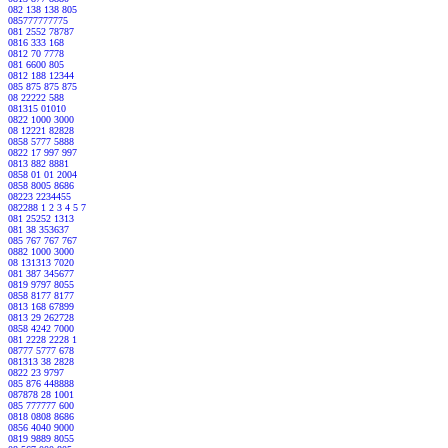
082 138 138 805
085777777775
081 2552 78787
0816 333 168
0812 70 7778
081 6600 805
0812 188 12344
085 875 875 875
08 22222 588
081315 01010
0822 1000 3000
08 12221 82828
0858 5777 5888
0822 17 997 997
0813 882 8881
0858 01 01 2004
0858 8005 8686
08223 2234455
082288 1 2 3 4 5 7
081 25252 1313
081 38 353637
085 767 767 767
0882 1000 3000
08 131313 7020
081 387 345677
0819 9797 8055
0858 8177 8177
0813 168 67899
0813 29 262728
0858 4242 7000
081 2228 2228 1
08777 5777 678
081313 38 2828
0822 23 9797
085 876 448888
087878 28 1001
085 777777 600
0818 0808 8686
0856 4040 9000
0819 9889 8055