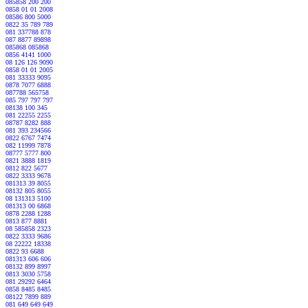
085858 200 200
0858 01 01 2008
08586 800 5000
0822 35 789 789
081 337788 878
087 8877 89898
085868 085868
0856 4141 1000
08 126 126 9090
0858 01 01 2005
081 33333 9095
0878 7077 6888
087788 565758
085 797 797 797
08138 100 345
081 22255 2255
08787 8282 888
081 393 234566
0822 6767 7474
082 11999 7878
08777 5777 800
0821 3888 1819
0812 822 5677
0822 3333 9678
081313 39 8055
08132 805 8055
08 131313 5100
081313 00 6868
0878 2288 1288
0813 877 8881
08 585858 2323
0822 3333 9686
08 22222 18338
0822 93 6688
081313 606 606
08132 899 8997
0813 3030 5758
081 29292 6464
0858 8485 8485
08122 7899 889
081 649 649 649