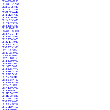
085 8000000 99
081 399 577 168
0822 10 081828
08 131313 8558
08587 805 4444
0812 1128 1689
0813 2010 8030
08 131313 5858
081 29292 8787
0858 2888 2888
08188 2888 228
085 885 885 000
0858 777 34444
0822 3333 9967
0822 5070 2070
08132 111 8989
0812 3232 0812
0858 5999 5999
082 1188 95959
08586 805 9000
08567 20 6060
082233 688 168
0812 8999 9090
0858 6868 2000
081 5959 3888
0813 8005 7070
0812 9197 9197
0813 822 7899
081222 161818
0858 0708 0708
0812 995 89898
087777 11 8989
0857 4060 2000
0812 234678
081313 78 7778
081313 33 1233
0821 7567 7567
0858 8005 6868
0813 882 882 3
0815 1159 1159
0856 4040 6000