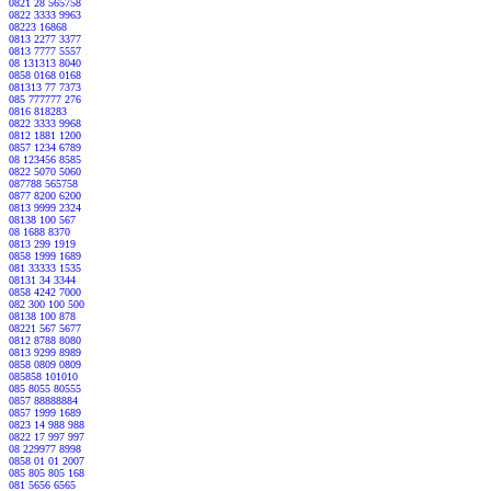
0821 28 565758
0822 3333 9963
08223 16868
0813 2277 3377
0813 7777 5557
08 131313 8040
0858 0168 0168
081313 77 7373
085 777777 276
0816 818283
0822 3333 9968
0812 1881 1200
0857 1234 6789
08 123456 8585
0822 5070 5060
087788 565758
0877 8200 6200
0813 9999 2324
08138 100 567
08 1688 8370
0813 299 1919
0858 1999 1689
081 33333 1535
08131 34 3344
0858 4242 7000
082 300 100 500
08138 100 878
08221 567 5677
0812 8788 8080
0813 9299 8989
0858 0809 0809
085858 101010
085 8055 80555
0857 88888884
0857 1999 1689
0823 14 988 988
0822 17 997 997
08 229977 8998
0858 01 01 2007
085 805 805 168
081 5656 6565