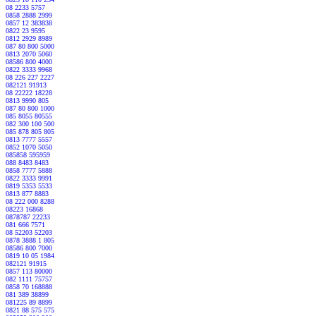
08 2233 5757
0858 2888 2999
0857 12 383838
0822 23 9595
0812 2929 8989
087 80 800 5000
0813 2070 5060
08586 800 4000
0822 3333 9968
08 226 227 2227
082121 91913
08 22222 18228
0813 9990 805
087 80 800 1000
085 8055 80555
082 300 100 500
085 878 805 805
0813 7777 5557
0852 1070 5050
085858 595959
088 8483 8483
0858 7777 5888
0822 3333 9991
0819 5353 5533
0813 877 8883
08 222 000 8288
08223 16868
0878787 22233
081 666 7571
08 52203 52203
0878 3888 1 805
08586 800 7000
0819 10 05 1984
082121 91915
0857 113 80000
082 1111 75757
0858 70 168888
081 389 38899
081225 89 8899
0821 88 575 575