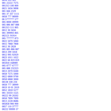
0816 333 303
081 22222 7575
081313 100 800
0821 5656 9898
081 666 2329
081 37 337 1111
0858 777 98999
08 5777777 577
085 8000 49999
085 886 887 888
081313 111 805
0812 30 5656
081 399993 805
082121 91914
085 777777 873
0822 5070 5060
0815 7868 7868
0812 30 2828
085 885 886 887
0813 299 1818
0812 995 92929
0823 1011 1022
0822 60 819 819
081818 168989
085 8777 67777
085 888 232323
0813 2070 6500
0858 7575 5000
0822 6800 9700
0858 6868 3000
08138 100 234
0858 777 38999
0819 10 01 2019
0852 1818 5577
081 33333 1525
08222 99 20202
0858 7899 7899
0813 2228 8686
085858 900 900
0857 110 37777
08222 99999 37