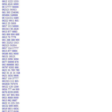
0812 1222 1233
0856 4141 6000
08 57777 90000
082121 91913
081 393 234566
085866 168888
08 151515 1689
08222 9911 805
0812 23 5959
0857 113 50000
081313 38 2828
0813 877 8883
085 800 800 888
0812 70 7778
081 288 388 999
081 25252 1313
082121 91914
0857 114 17777
0813 877 8884
08586 805 9000
08121 18121
0813 2090 3090
0877 00099 878
085 888888 383
08787 8282 888
0822 35 789 789
082 31 21 31 168
0821 5656 9898
0857 110 37777
081313 111 805
085858 707070
08122 120 1200
0858 777 44 999
0878 8339 8399
081 567 805 805
0851 8668 0000
0813 882 8887
0822 15 225 225
08132 899 8991
0818 0811 0856
0822 8222 8100