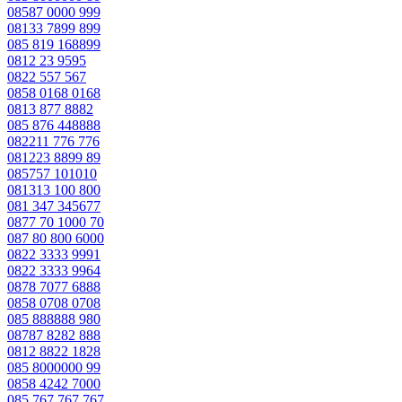
08587 0000 999
08133 7899 899
085 819 168899
0812 23 9595
0822 557 567
0858 0168 0168
0813 877 8882
085 876 448888
082211 776 776
081223 8899 89
085757 101010
081313 100 800
081 347 345677
0877 70 1000 70
087 80 800 6000
0822 3333 9991
0822 3333 9964
0878 7077 6888
0858 0708 0708
085 888888 980
08787 8282 888
0812 8822 1828
085 8000000 99
0858 4242 7000
085 767 767 767