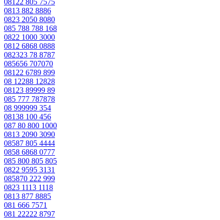
08122 805 7575
0813 882 8886
0823 2050 8080
085 788 788 168
0822 1000 3000
0812 6868 0888
082323 78 8787
085656 707070
08122 6789 899
08 12288 12828
08123 89999 89
085 777 787878
08 999999 354
08138 100 456
087 80 800 1000
0813 2090 3090
08587 805 4444
0858 6868 0777
085 800 805 805
0822 9595 3131
085870 222 999
0823 1113 1118
0813 877 8885
081 666 7571
081 22222 8797