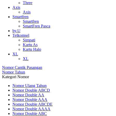
Three
Axis
Axis
Smartfren
Smartfren
SmartFren Pasca
by.U
Telkomsel
Simpati
Kartu As
Kartu Halo
XL
XL
Nomor Cantik Pasangan
Nomor Tahun
Kategori Nomor
Nomor Ulang Tahun
Nomor Double ABCD
Nomor Double AA
Nomor Double AAA
Nomor Double ABCDE
Nomor Double AAAA
Nomor Double ABC