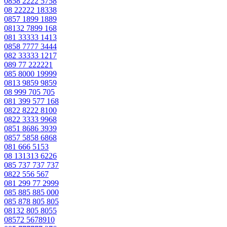
0858 2222 5758
08 22222 18338
0857 1899 1889
08132 7899 168
081 33333 1413
0858 7777 3444
082 33333 1217
089 77 222221
085 8000 19999
0813 9859 9859
08 999 705 705
081 399 577 168
0822 8222 8100
0822 3333 9968
0851 8686 3939
0857 5858 6868
081 666 5153
08 131313 6226
085 737 737 737
0822 556 567
081 299 77 2999
085 885 885 000
085 878 805 805
08132 805 8055
08572 5678910