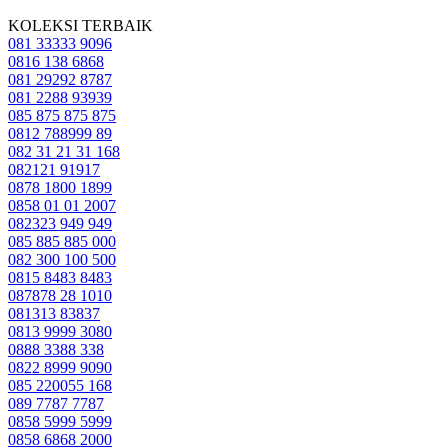
KOLEKSI TERBAIK
081 33333 9096
0816 138 6868
081 29292 8787
081 2288 93939
085 875 875 875
0812 788999 89
082 31 21 31 168
082121 91917
0878 1800 1899
0858 01 01 2007
082323 949 949
085 885 885 000
082 300 100 500
0815 8483 8483
087878 28 1010
081313 83837
0813 9999 3080
0888 3388 338
0822 8999 9090
085 220055 168
089 7787 7787
0858 5999 5999
0858 6868 2000