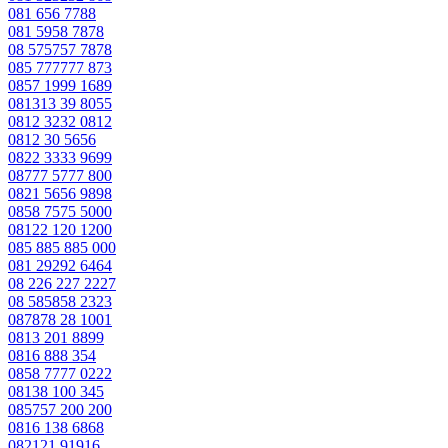
081 656 7788
081 5958 7878
08 575757 7878
085 777777 873
0857 1999 1689
081313 39 8055
0812 3232 0812
0812 30 5656
0822 3333 9699
08777 5777 800
0821 5656 9898
0858 7575 5000
08122 120 1200
085 885 885 000
081 29292 6464
08 226 227 2227
08 585858 2323
087878 28 1001
0813 201 8899
0816 888 354
0858 7777 0222
08138 100 345
085757 200 200
0816 138 6868
082121 91916