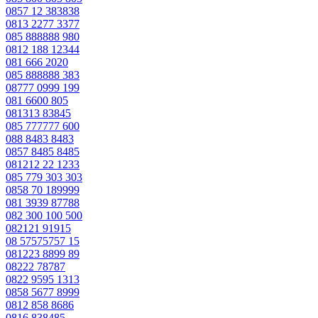
0857 12 383838
0813 2277 3377
085 888888 980
0812 188 12344
081 666 2020
085 888888 383
08777 0999 199
081 6600 805
081313 83845
085 777777 600
088 8483 8483
0857 8485 8485
081212 22 1233
085 779 303 303
0858 70 189999
081 3939 87788
082 300 100 500
082121 91915
08 57575757 15
081223 8899 89
08222 78787
0822 9595 1313
0858 5677 8999
0812 858 8686
0816 838485