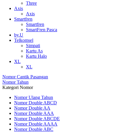
Three
Axis
Axis
Smartfren
Smartfren
SmartFren Pasca
by.U
Telkomsel
Simpati
Kartu As
Kartu Halo
XL
XL
Nomor Cantik Pasangan
Nomor Tahun
Kategori Nomor
Nomor Ulang Tahun
Nomor Double ABCD
Nomor Double AA
Nomor Double AAA
Nomor Double ABCDE
Nomor Double AAAA
Nomor Double ABC