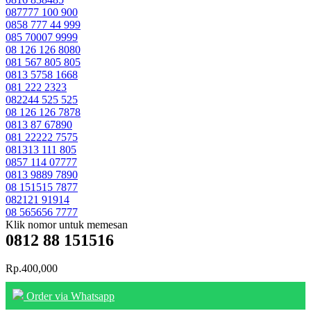
087777 100 900
0858 777 44 999
085 70007 9999
08 126 126 8080
081 567 805 805
0813 5758 1668
081 222 2323
082244 525 525
08 126 126 7878
0813 87 67890
081 22222 7575
081313 111 805
0857 114 07777
0813 9889 7890
08 151515 7877
082121 91914
08 565656 7777
Klik nomor untuk memesan
0812 88 151516
Rp.400,000
Order via Whatsapp