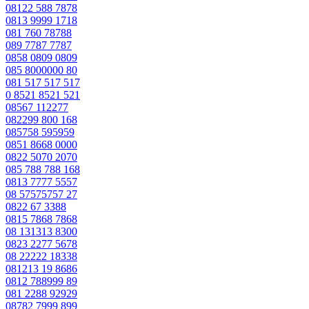
08122 588 7878
0813 9999 1718
081 760 78788
089 7787 7787
0858 0809 0809
085 8000000 80
081 517 517 517
0 8521 8521 521
08567 112277
082299 800 168
085758 595959
0851 8668 0000
0822 5070 2070
085 788 788 168
0813 7777 5557
08 57575757 27
0822 67 3388
0815 7868 7868
08 131313 8300
0823 2277 5678
08 22222 18338
081213 19 8686
0812 788999 89
081 2288 92929
08782 7999 899