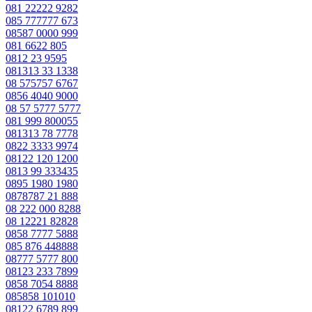
081 22222 9282
085 777777 673
08587 0000 999
081 6622 805
0812 23 9595
081313 33 1338
08 575757 6767
0856 4040 9000
08 57 5777 5777
081 999 800055
081313 78 7778
0822 3333 9974
08122 120 1200
0813 99 333435
0895 1980 1980
0878787 21 888
08 222 000 8288
08 12221 82828
0858 7777 5888
085 876 448888
08777 5777 800
08123 233 7899
0858 7054 8888
085858 101010
08122 6789 899