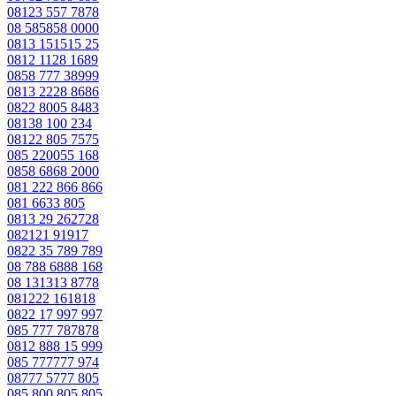
08123 557 7878
08 585858 0000
0813 151515 25
0812 1128 1689
0858 777 38999
0813 2228 8686
0822 8005 8483
08138 100 234
08122 805 7575
085 220055 168
0858 6868 2000
081 222 866 866
081 6633 805
0813 29 262728
082121 91917
0822 35 789 789
08 788 6888 168
08 131313 8778
081222 161818
0822 17 997 997
085 777 787878
0812 888 15 999
085 777777 974
08777 5777 805
085 800 805 805