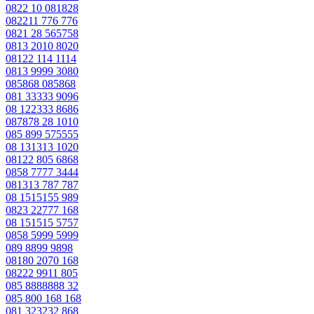
0822 10 081828
082211 776 776
0821 28 565758
0813 2010 8020
08122 114 1114
0813 9999 3080
085868 085868
081 33333 9096
08 122333 8686
087878 28 1010
085 899 575555
08 131313 1020
08122 805 6868
0858 7777 3444
081313 787 787
08 1515155 989
0823 22777 168
08 151515 5757
0858 5999 5999
089 8899 9898
08180 2070 168
08222 9911 805
085 8888888 32
085 800 168 168
081 323232 868