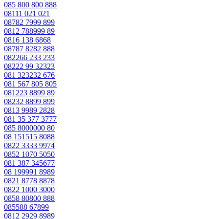
085 800 800 888
08111 021 021
08782 7999 899
0812 788999 89
0816 138 6868
08787 8282 888
082266 233 233
08222 99 32323
081 323232 676
081 567 805 805
081223 8899 89
08232 8899 899
0813 9989 2828
081 35 377 3777
085 8000000 80
08 151515 8088
0822 3333 9974
0852 1070 5050
081 387 345677
08 199991 8989
0821 8778 8878
0822 1000 3000
0858 80800 888
085588 67899
0812 2929 8989