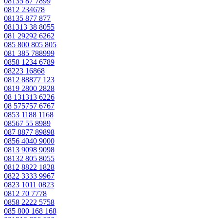
08135 87 7899
0812 234678
08135 877 877
081313 38 8055
081 29292 6262
085 800 805 805
081 385 788999
0858 1234 6789
08223 16868
0812 88877 123
0819 2800 2828
08 131313 6226
08 575757 6767
0853 1188 1168
08567 55 8989
087 8877 89898
0856 4040 9000
0813 9098 9098
08132 805 8055
0812 8822 1828
0822 3333 9967
0823 1011 0823
0812 70 7778
0858 2222 5758
085 800 168 168