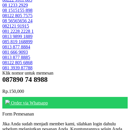
08 1233 2929
08 1515155 898
08122 805 7575
08 56565656 24
082121 91915
081 2228 2228 1
0813 9899 1889
085 819 168899
0813 877 8884
081 666 9093
0813 877 8885
08122 805 6868
081 3939 87788
Klik nomor untuk memesan
087890 74 8988
Rp.150,000
Order via Whatsapp
Form Pemesanan
Jika Anda sudah menjadi member kami, silahkan login dahulu
sebelum melanjutkan pesanan Anda. Keuntungannya selain Anda