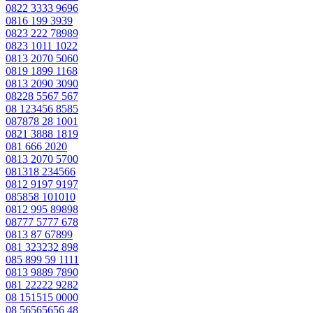
0822 3333 9696
0816 199 3939
0823 222 78989
0823 1011 1022
0813 2070 5060
0819 1899 1168
0813 2090 3090
08228 5567 567
08 123456 8585
087878 28 1001
0821 3888 1819
081 666 2020
0813 2070 5700
081318 234566
0812 9197 9197
085858 101010
0812 995 89898
08777 5777 678
0813 87 67899
081 323232 898
085 899 59 1111
0813 9889 7890
081 22222 9282
08 151515 0000
08 56565656 48