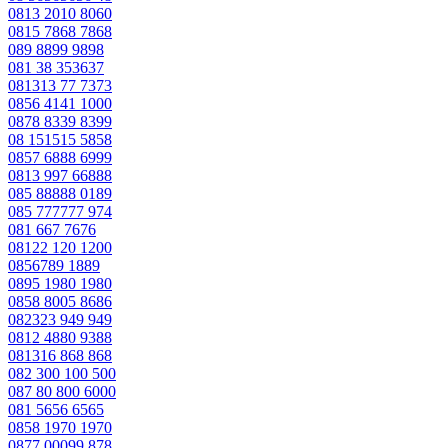
0813 2010 8060
0815 7868 7868
089 8899 9898
081 38 353637
081313 77 7373
0856 4141 1000
0878 8339 8399
08 151515 5858
0857 6888 6999
0813 997 66888
085 88888 0189
085 777777 974
081 667 7676
08122 120 1200
0856789 1889
0895 1980 1980
0858 8005 8686
082323 949 949
0812 4880 9388
081316 868 868
082 300 100 500
087 80 800 6000
081 5656 6565
0858 1970 1970
0877 00099 878