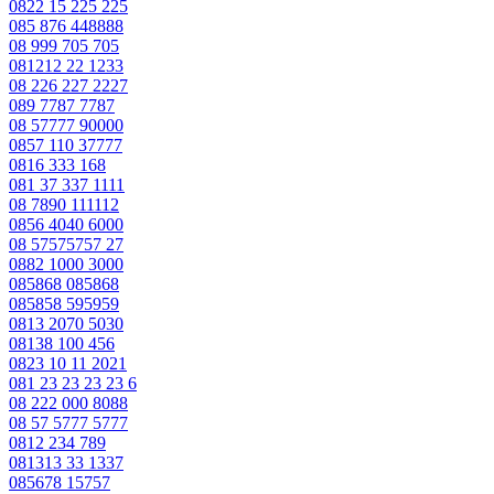
0822 15 225 225
085 876 448888
08 999 705 705
081212 22 1233
08 226 227 2227
089 7787 7787
08 57777 90000
0857 110 37777
0816 333 168
081 37 337 1111
08 7890 111112
0856 4040 6000
08 57575757 27
0882 1000 3000
085868 085868
085858 595959
0813 2070 5030
08138 100 456
0823 10 11 2021
081 23 23 23 23 6
08 222 000 8088
08 57 5777 5777
0812 234 789
081313 33 1337
085678 15757