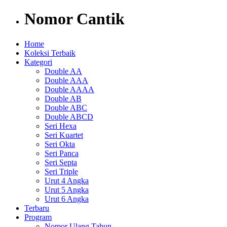
Nomor Cantik
Home
Koleksi Terbaik
Kategori
Double AA
Double AAA
Double AAAA
Double AB
Double ABC
Double ABCD
Seri Hexa
Seri Kuartet
Seri Okta
Seri Panca
Seri Septa
Seri Triple
Urut 4 Angka
Urut 5 Angka
Urut 6 Angka
Terbaru
Program
Nomor Ulang Tahun