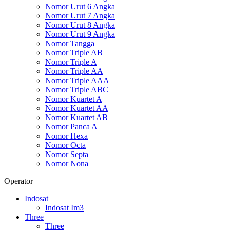
Nomor Urut 6 Angka
Nomor Urut 7 Angka
Nomor Urut 8 Angka
Nomor Urut 9 Angka
Nomor Tangga
Nomor Triple AB
Nomor Triple A
Nomor Triple AA
Nomor Triple AAA
Nomor Triple ABC
Nomor Kuartet A
Nomor Kuartet AA
Nomor Kuartet AB
Nomor Panca A
Nomor Hexa
Nomor Octa
Nomor Septa
Nomor Nona
Operator
Indosat
Indosat Im3
Three
Three