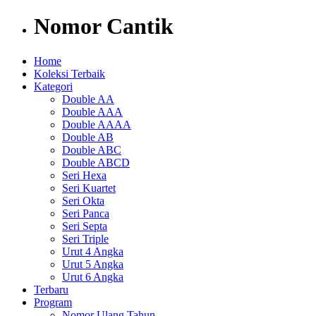
Nomor Cantik
Home
Koleksi Terbaik
Kategori
Double AA
Double AAA
Double AAAA
Double AB
Double ABC
Double ABCD
Seri Hexa
Seri Kuartet
Seri Okta
Seri Panca
Seri Septa
Seri Triple
Urut 4 Angka
Urut 5 Angka
Urut 6 Angka
Terbaru
Program
Nomor Ulang Tahun