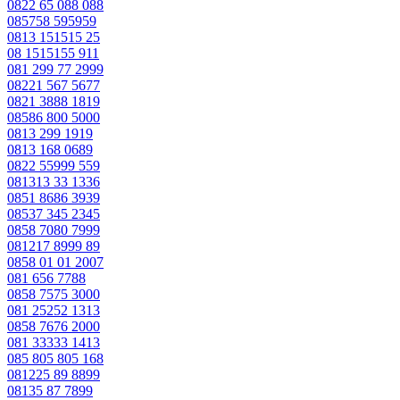
0822 65 088 088
085758 595959
0813 151515 25
08 1515155 911
081 299 77 2999
08221 567 5677
0821 3888 1819
08586 800 5000
0813 299 1919
0813 168 0689
0822 55999 559
081313 33 1336
0851 8686 3939
08537 345 2345
0858 7080 7999
081217 8999 89
0858 01 01 2007
081 656 7788
0858 7575 3000
081 25252 1313
0858 7676 2000
081 33333 1413
085 805 805 168
081225 89 8899
08135 87 7899