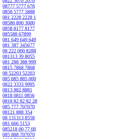
0822 5070 2070
08777 5777 678
0858 5777 5888
081 2228 2228 1
08586 800 3000
0858 8177 8177
085588 67899
081 649 649 649
081 387 345677
08 222 000 8288
081313 39 8055
081 288 388 999
0815 7868 7868
08 52203 52203
085 885 885 000
0822 3333 9995
0813 882 8881
0818 0811 0856
0818 82 82 82 28
085 777 707070
08121 888 354
08 131313 8558
081 666 5153
085218 00 77 00
085 888 707070