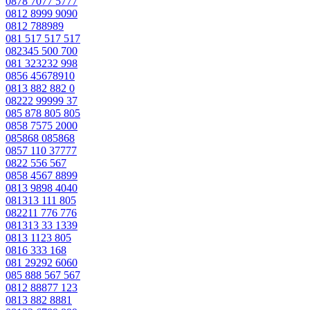
0878 7077 5777
0812 8999 9090
0812 788989
081 517 517 517
082345 500 700
081 323232 998
0856 45678910
0813 882 882 0
08222 99999 37
085 878 805 805
0858 7575 2000
085868 085868
0857 110 37777
0822 556 567
0858 4567 8899
0813 9898 4040
081313 111 805
082211 776 776
081313 33 1339
0813 1123 805
0816 333 168
081 29292 6060
085 888 567 567
0812 88877 123
0813 882 8881