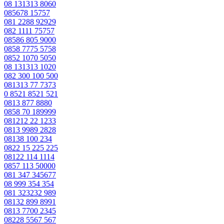
08 131313 8060
085678 15757
081 2288 92929
082 1111 75757
08586 805 9000
0858 7775 5758
0852 1070 5050
08 131313 1020
082 300 100 500
081313 77 7373
0 8521 8521 521
0813 877 8880
0858 70 189999
081212 22 1233
0813 9989 2828
08138 100 234
0822 15 225 225
08122 114 1114
0857 113 50000
081 347 345677
08 999 354 354
081 323232 989
08132 899 8991
0813 7700 2345
08228 5567 567