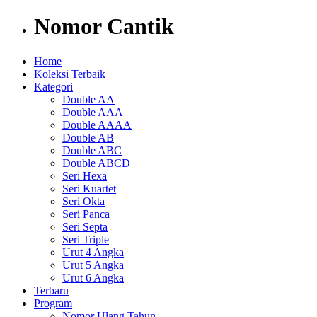
Nomor Cantik
Home
Koleksi Terbaik
Kategori
Double AA
Double AAA
Double AAAA
Double AB
Double ABC
Double ABCD
Seri Hexa
Seri Kuartet
Seri Okta
Seri Panca
Seri Septa
Seri Triple
Urut 4 Angka
Urut 5 Angka
Urut 6 Angka
Terbaru
Program
Nomor Ulang Tahun