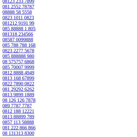
08123 233 7899
081 2552 78787
08888 58 5558
0823 1011 0823
081212 9191 99
085 88888 1 805
081318 234566
08587 0099888
085 788 788 168
0823 2277 5678
085 888888 980
08 575757 6868
085 70007 9999
0812 8888 4949
0813 168 67899
0822 7890 0822
081 29292 6262
0813 9899 1889
08 126 126 7878
089 7787 7787
0812 188 12221
0813 88899 789
0857 113 58888
081 222 866 866
08 131313 8300