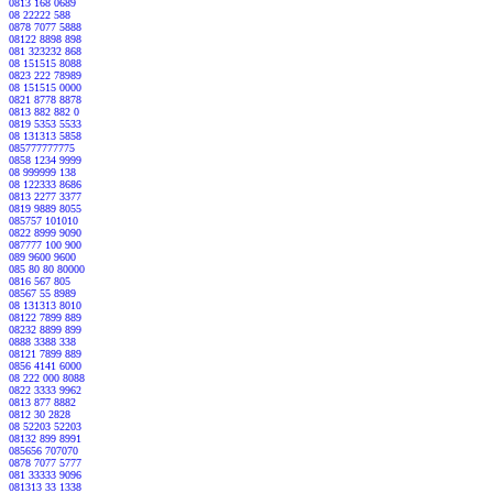
0813 168 0689
08 22222 588
0878 7077 5888
08122 8898 898
081 323232 868
08 151515 8088
0823 222 78989
08 151515 0000
0821 8778 8878
0813 882 882 0
0819 5353 5533
08 131313 5858
085777777775
0858 1234 9999
08 999999 138
08 122333 8686
0813 2277 3377
0819 9889 8055
085757 101010
0822 8999 9090
087777 100 900
089 9600 9600
085 80 80 80000
0816 567 805
08567 55 8989
08 131313 8010
08122 7899 889
08232 8899 899
0888 3388 338
08121 7899 889
0856 4141 6000
08 222 000 8088
0822 3333 9962
0813 877 8882
0812 30 2828
08 52203 52203
08132 899 8991
085656 707070
0878 7077 5777
081 33333 9096
081313 33 1338