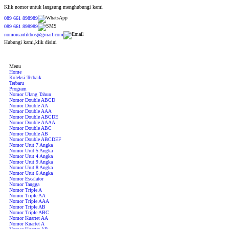
Klik nomor untuk langsung menghubungi kami
089 661 898989
089 661 898989
nomorcantikbos@gmail.com
Hubungi kami,klik disini
Menu
Home
Koleksi Terbaik
Terbaru
Program
Nomor Ulang Tahun
Nomor Double ABCD
Nomor Double AA
Nomor Double AAA
Nomor Double ABCDE
Nomor Double AAAA
Nomor Double ABC
Nomor Double AB
Nomor Double ABCDEF
Nomor Urut 7 Angka
Nomor Urut 5 Angka
Nomor Urut 4 Angka
Nomor Urut 9 Angka
Nomor Urut 8 Angka
Nomor Urut 6 Angka
Nomor Escalator
Nomor Tangga
Nomor Triple A
Nomor Triple AA
Nomor Triple AAA
Nomor Triple AB
Nomor Triple ABC
Nomor Kuartet AA
Nomor Kuartet A