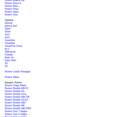
Nomor Kuartet AB
Nomor Panca A
Nomor Hexa
Nomor Nona
Nomor Septa
Nomor Octa
Operator
Indosat
Indosat Im3
Three
Three
Axis
Axis
Smartfren
Smartfren
SmartFren Pasca
by.U
Telkomsel
Simpati
Kartu As
Kartu Halo
XL
XL
Nomor Cantik Pasangan
Nomor Tahun
Kategori Nomor
Nomor Ulang Tahun
Nomor Double ABCD
Nomor Double AA
Nomor Double AAA
Nomor Double ABCDE
Nomor Double AAAA
Nomor Double ABC
Nomor Double AB
Nomor Double ABCDEF
Nomor Urut 7 Angka
Nomor Urut 5 Angka
Nomor Urut 4 Angka