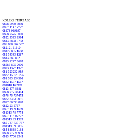
KOLEKSI TERBAIK
0858 5999 5999
0857 114 17777
08973 999997
0858 7575 3000
0822 3333 9964
0813 8828 5758
085 888 567 567
082121 91910
08122 805 1688
082 33333 1217
0813 882 882 3
0823 2277 5678
08586 805 2000
0823 1377 1377
081 323232 989
0822 15 225 225
081 393 234566
0822 1567 1567
081818 168989
0813 877 8881
0858 777 34444
0878 75 737475
0822 3333 9991
0877 00099 878
0822 23 9797
0857 1999 1689
081313 78 7778
0857 114 07777
081313 33 1339
085 737 737 737
081313 39 8055
085 88888 0168
0858 777 98999
0813 7700 2345