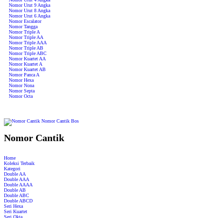
Nomor Urut 9 Angka
Nomor Urut 8 Angka
Nomor Urut 6 Angka
Nomor Escalator
Nomor Tangga
Nomor Triple A
Nomor Triple AA
Nomor Triple AAA
Nomor Triple AB
Nomor Triple ABC
Nomor Kuartet AA
Nomor Kuartet A
Nomor Kuartet AB
Nomor Panca A
Nomor Hexa
Nomor Nona
Nomor Septa
Nomor Octa
Nomor Cantik
Home
Koleksi Terbaik
Kategori
Double AA
Double AAA
Double AAAA
Double AB
Double ABC
Double ABCD
Seri Hexa
Seri Kuartet
Seri Okta