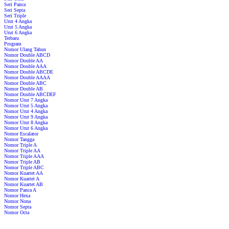
Seri Panca
Seri Septa
Seri Triple
Urut 4 Angka
Urut 5 Angka
Urut 6 Angka
Terbaru
Program
Nomor Ulang Tahun
Nomor Double ABCD
Nomor Double AA
Nomor Double AAA
Nomor Double ABCDE
Nomor Double AAAA
Nomor Double ABC
Nomor Double AB
Nomor Double ABCDEF
Nomor Urut 7 Angka
Nomor Urut 5 Angka
Nomor Urut 4 Angka
Nomor Urut 9 Angka
Nomor Urut 8 Angka
Nomor Urut 6 Angka
Nomor Escalator
Nomor Tangga
Nomor Triple A
Nomor Triple AA
Nomor Triple AAA
Nomor Triple AB
Nomor Triple ABC
Nomor Kuartet AA
Nomor Kuartet A
Nomor Kuartet AB
Nomor Panca A
Nomor Hexa
Nomor Nona
Nomor Septa
Nomor Octa