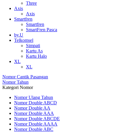
Three
Axis
Axis
Smartfren
Smartfren
SmartFren Pasca
by.U
Telkomsel
Simpati
Kartu As
Kartu Halo
XL
XL
Nomor Cantik Pasangan
Nomor Tahun
Kategori Nomor
Nomor Ulang Tahun
Nomor Double ABCD
Nomor Double AA
Nomor Double AAA
Nomor Double ABCDE
Nomor Double AAAA
Nomor Double ABC