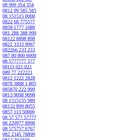
08 999 354 354
0812 99 585 585
08 151515 0000
0822 68 775577
0858 1777 1689
081 288 388 999
08122 8898 898
0822 3333 9967
082266 233 233
087 80 800 6000
08 5777777 577
08111 021 021
089 77 222221
0812 1222 2828
0878 3888 1 805
085870 222 999
0813 9098 9098
08 1515155 989
08132 899 8055
0857 113 50000
08 57 577 57777
08 229977 8998
08 575757 6767
082 2345 78899
0812 30 5656