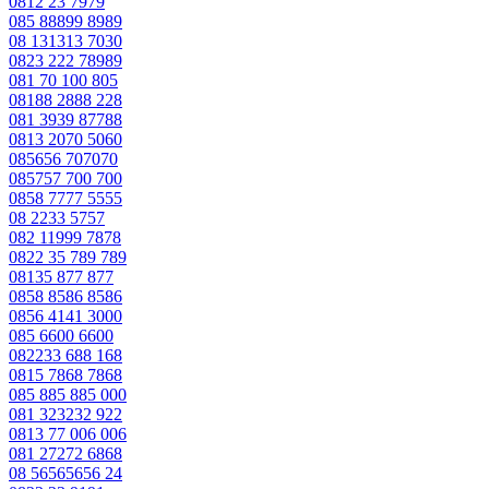
0812 23 7979
085 88899 8989
08 131313 7030
0823 222 78989
081 70 100 805
08188 2888 228
081 3939 87788
0813 2070 5060
085656 707070
085757 700 700
0858 7777 5555
08 2233 5757
082 11999 7878
0822 35 789 789
08135 877 877
0858 8586 8586
0856 4141 3000
085 6600 6600
082233 688 168
0815 7868 7868
085 885 885 000
081 323232 922
0813 77 006 006
081 27272 6868
08 56565656 24