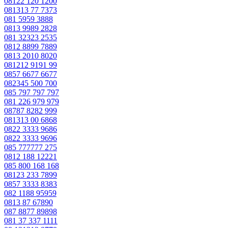
08122 120 1200
081313 77 7373
081 5959 3888
0813 9989 2828
081 32323 2535
0812 8899 7889
0813 2010 8020
081212 9191 99
0857 6677 6677
082345 500 700
085 797 797 797
081 226 979 979
08787 8282 999
081313 00 6868
0822 3333 9686
0822 3333 9696
085 777777 275
0812 188 12221
085 800 168 168
08123 233 7899
0857 3333 8383
082 1188 95959
0813 87 67890
087 8877 89898
081 37 337 1111