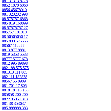
08 131313 8778
0852 1070 6060
0856 45678910
081 323232 998
08 575757 6868
085 819 168899
08 57575757 27
085757 101010
08 56565656 17
085 899 575555
08567 112277
0813 877 8881
0819 5353 5533
08777 5777 678
0812 995 89898
0821 88 575 575
081313 111 805
082 111 182838
08567 55 8989
081 701 17 805
0818 18 118 168
085858 200 200
0822 9595 1313
081 38 353637
085 888888 383