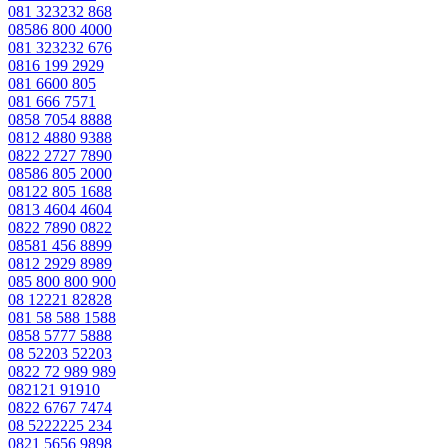
081 323232 868
08586 800 4000
081 323232 676
0816 199 2929
081 6600 805
081 666 7571
0858 7054 8888
0812 4880 9388
0822 2727 7890
08586 805 2000
08122 805 1688
0813 4604 4604
0822 7890 0822
08581 456 8899
0812 2929 8989
085 800 800 900
08 12221 82828
081 58 588 1588
0858 5777 5888
08 52203 52203
0822 72 989 989
082121 91910
0822 6767 7474
08 5222225 234
0821 5656 9898