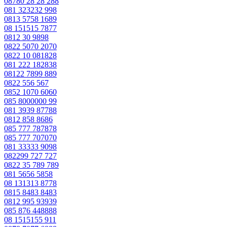
08780 28 28 288
081 323232 998
0813 5758 1689
08 151515 7877
0812 30 9898
0822 5070 2070
0822 10 081828
081 222 182838
08122 7899 889
0822 556 567
0852 1070 6060
085 8000000 99
081 3939 87788
0812 858 8686
085 777 787878
085 777 707070
081 33333 9098
082299 727 727
0822 35 789 789
081 5656 5858
08 131313 8778
0815 8483 8483
0812 995 93939
085 876 448888
08 1515155 911