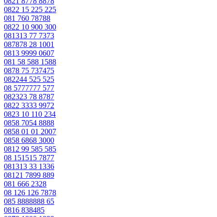
0821 8778 8878
0822 15 225 225
081 760 78788
0822 10 900 300
081313 77 7373
087878 28 1001
0813 9999 0607
081 58 588 1588
0878 75 737475
082244 525 525
08 5777777 577
082323 78 8787
0822 3333 9972
0823 10 110 234
0858 7054 8888
0858 01 01 2007
0858 6868 3000
0812 99 585 585
08 151515 7877
081313 33 1336
08121 7899 889
081 666 2328
08 126 126 7878
085 8888888 65
0816 838485