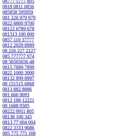
08777 5777 805
0818 0811 0856
085858 595959
081 226 979 979
0822 6800 9700
08122 6789 678
081313 100 800
0857 110 37777
0812 2929 8989
08 226 227 2227
085 777777 974
08 56565656 48
0815 7889 7899
0822 1000 3000
08132 899 8997
08 151515 6868
0813 882 8886
081 666 9093
0812 188 12221
08 1688 0505
08222 9911 805
08138 100 345
0813 77 004 004
0822 3333 9686
085 775 775 168