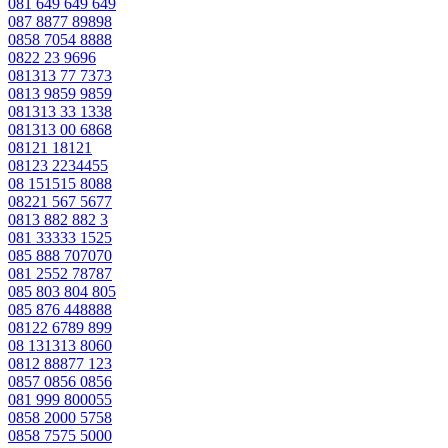
081 649 649 649
087 8877 89898
0858 7054 8888
0822 23 9696
081313 77 7373
0813 9859 9859
081313 33 1338
081313 00 6868
08121 18121
08123 2234455
08 151515 8088
08221 567 5677
0813 882 882 3
081 33333 1525
085 888 707070
081 2552 78787
085 803 804 805
085 876 448888
08122 6789 899
08 131313 8060
0812 88877 123
0857 0856 0856
081 999 800055
0858 2000 5758
0858 7575 5000