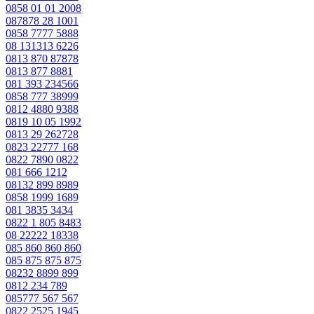
0858 01 01 2008
087878 28 1001
0858 7777 5888
08 131313 6226
0813 870 87878
0813 877 8881
081 393 234566
0858 777 38999
0812 4880 9388
0819 10 05 1992
0813 29 262728
0823 22777 168
0822 7890 0822
081 666 1212
08132 899 8989
0858 1999 1689
081 3835 3434
0822 1 805 8483
08 22222 18338
085 860 860 860
085 875 875 875
08232 8899 899
0812 234 789
085777 567 567
0822 2525 1945