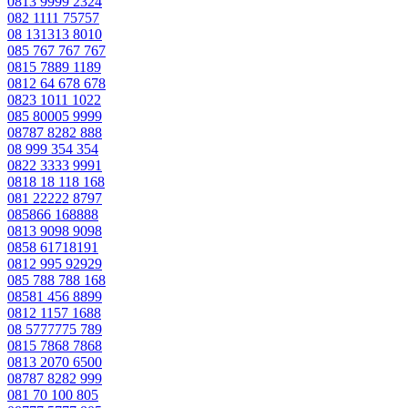
0813 9999 2324
082 1111 75757
08 131313 8010
085 767 767 767
0815 7889 1189
0812 64 678 678
0823 1011 1022
085 80005 9999
08787 8282 888
08 999 354 354
0822 3333 9991
0818 18 118 168
081 22222 8797
085866 168888
0813 9098 9098
0858 61718191
0812 995 92929
085 788 788 168
08581 456 8899
0812 1157 1688
08 5777775 789
0815 7868 7868
0813 2070 6500
08787 8282 999
081 70 100 805