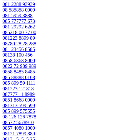
081 2288 93939
08 585858 0000
081 5959 3888
085 777777 673
081 29292 6262
085218 00 77 00
081223 8899 89
08780 28 28 288
08 123456 8585
08138 100 456
0858 6868 8000
0822 72 989 989
0858 8485 8485
085 88888 0168
085 899 59 1111
081223 121818
087777 11 8989
0851 8668 0000
081313 599 599
085 899 575555
08 126 126 7878
08572 5678910
0857 4080 1000
08121 7899 889
0813 151515 25