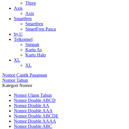
Three
Axis
Axis
Smartfren
Smartfren
SmartFren Pasca
by.U
Telkomsel
Simpati
Kartu As
Kartu Halo
XL
XL
Nomor Cantik Pasangan
Nomor Tahun
Kategori Nomor
Nomor Ulang Tahun
Nomor Double ABCD
Nomor Double AA
Nomor Double AAA
Nomor Double ABCDE
Nomor Double AAAA
Nomor Double ABC