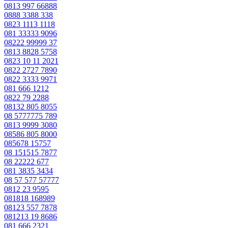
0813 997 66888
0888 3388 338
0823 1113 1118
081 33333 9096
08222 99999 37
0813 8828 5758
0823 10 11 2021
0822 2727 7890
0822 3333 9971
081 666 1212
0822 79 2288
08132 805 8055
08 5777775 789
0813 9999 3080
08586 805 8000
085678 15757
08 151515 7877
08 22222 677
081 3835 3434
08 57 577 57777
0812 23 9595
081818 168989
08123 557 7878
081213 19 8686
081 666 2321