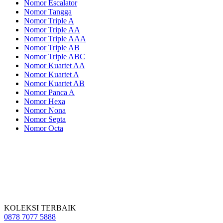
Nomor Escalator
Nomor Tangga
Nomor Triple A
Nomor Triple AA
Nomor Triple AAA
Nomor Triple AB
Nomor Triple ABC
Nomor Kuartet AA
Nomor Kuartet A
Nomor Kuartet AB
Nomor Panca A
Nomor Hexa
Nomor Nona
Nomor Septa
Nomor Octa
KOLEKSI TERBAIK
0878 7077 5888