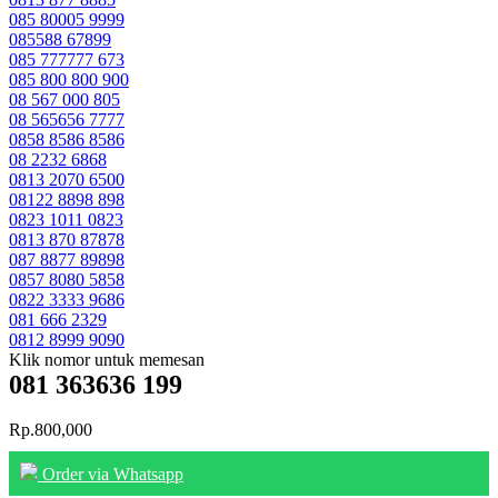
085 80005 9999
085588 67899
085 777777 673
085 800 800 900
08 567 000 805
08 565656 7777
0858 8586 8586
08 2232 6868
0813 2070 6500
08122 8898 898
0823 1011 0823
0813 870 87878
087 8877 89898
0857 8080 5858
0822 3333 9686
081 666 2329
0812 8999 9090
Klik nomor untuk memesan
081 363636 199
Rp.800,000
Order via Whatsapp