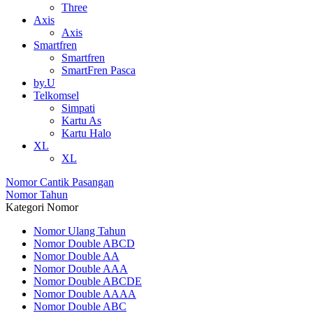
Three
Axis
Axis
Smartfren
Smartfren
SmartFren Pasca
by.U
Telkomsel
Simpati
Kartu As
Kartu Halo
XL
XL
Nomor Cantik Pasangan
Nomor Tahun
Kategori Nomor
Nomor Ulang Tahun
Nomor Double ABCD
Nomor Double AA
Nomor Double AAA
Nomor Double ABCDE
Nomor Double AAAA
Nomor Double ABC