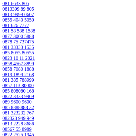
081 6633 805
0813399 89 805
0813 9999 0607
0855 4040 5050
081 626 7777
081 58 588 1588
0877 3000 5888
0878 75 737475
081 33333 1535
085 8055 80555
0823 10 11 2021
0858 4567 8899
0858 7080 1888
0819 1899 2168
081 385 788999
0857 113 80000
085 808080 168
0822 3333 9969
089 9600 9600
085 8888888 32
081 323232 767
082323 949 949
0813 2228 8686
08567 55 8989
0822 2525 1945