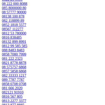
08 222 000 8088
085 8000000 80
08 57777 90000
08138 100 878
082 118899 89
0852 1818 5577
08567 112277
0812 53 780000
0816 838485
08132 899 8991
0812 99 585 585
088 8483 8483
0858 7080 7999
081 222 2323
0821 8778 8878
08 575757 6868
0857 5858 6868
082 33333 1217
089 7787 7787
0858 0708 0708
081 666 2020
082121 91910
0816 567 805
0813 2277 3377
0813 877 8885