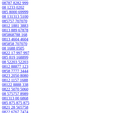
08787 8282 999
08 1233 0202
085 8000 69999
08 131313 5100
085757 707070
0812 1881 3883
0813 889 67878
085868788 168
0813 4604 4604
085858 707070
08 1688 0505
0822 17 997 997
085 819 168899
08 52203 52203
0812 88877 123
0858 7777 3444
0823 2050 8080
0812 1157 1688
08122 8888 338
0822 5070 5060
08 575757 8989
081313 00 6868
085 875 875 875
0821 28 565758
0822 6767 7474