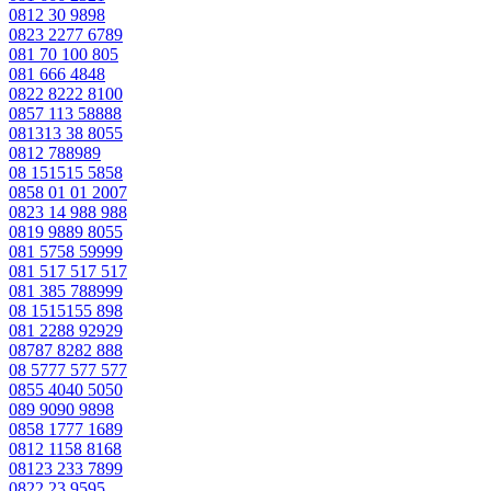
0812 30 9898
0823 2277 6789
081 70 100 805
081 666 4848
0822 8222 8100
0857 113 58888
081313 38 8055
0812 788989
08 151515 5858
0858 01 01 2007
0823 14 988 988
0819 9889 8055
081 5758 59999
081 517 517 517
081 385 788999
08 1515155 898
081 2288 92929
08787 8282 888
08 5777 577 577
0855 4040 5050
089 9090 9898
0858 1777 1689
0812 1158 8168
08123 233 7899
0822 23 9595