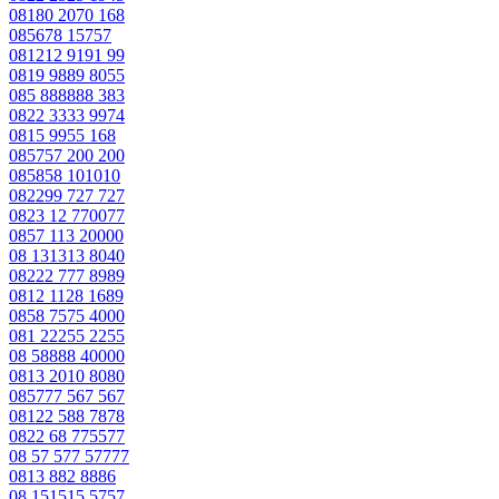
08180 2070 168
085678 15757
081212 9191 99
0819 9889 8055
085 888888 383
0822 3333 9974
0815 9955 168
085757 200 200
085858 101010
082299 727 727
0823 12 770077
0857 113 20000
08 131313 8040
08222 777 8989
0812 1128 1689
0858 7575 4000
081 22255 2255
08 58888 40000
0813 2010 8080
085777 567 567
08122 588 7878
0822 68 775577
08 57 577 57777
0813 882 8886
08 151515 5757