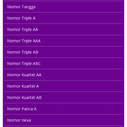
Nomor Tangga
0813 2010 8060
Nomor Triple A
0823 222 78899
Nomor Triple AA
0823 2277 6789
Nomor Triple AAA
0858 7080 3888
Nomor Triple AB
08135 87 7890
Nomor Triple ABC
08 999999 138
Nomor Kuartet AA
08122 588 7878
Nomor Kuartet A
0858 7575 4000
Nomor Kuartet AB
Nomor Panca A
082299 800 168
Nomor Hexa
085 800 800 888