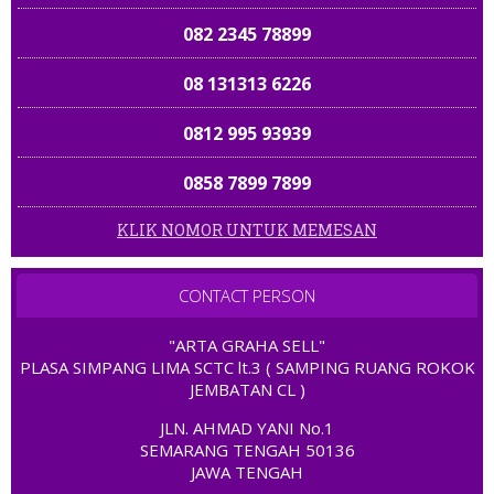
08 131313 6226
0812 995 93939
0858 7899 7899
0812 995 92929
KLIK NOMOR UNTUK MEMESAN
0857 114 17777
081 22222 9282
CONTACT PERSON
08138 100 234
"ARTA GRAHA SELL"
PLASA SIMPANG LIMA SCTC lt.3 ( SAMPING RUANG ROKOK
0857 4060 2000
JEMBATAN CL )
JLN. AHMAD YANI No.1
0823 22777 168
SEMARANG TENGAH 50136
JAWA TENGAH
0822 23 9191