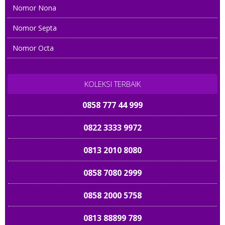
Nomor Nona
08122 805 1688
Nomor Septa
085870 222 999
Nomor Octa
0858 01 01 2005
0858 777 44 999
KOLEKSI TERBAIK
0822 3333 9972
0813 2010 8080
0858 7080 2999
0858 2000 5758
0813 88899 789
082 2345 78899