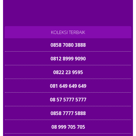
0858 777 38999
0812 995 89898
085 767 767 767
085757 101010
KOLEKSI TERBAIK
0858 7080 3888
081 33333 1535
0812 8999 9090
085 88888 0189
0822 23 9595
0822 72 989 989
081 649 649 649
085 8888888 65
08 57 5777 5777
085 888 707070
0858 7777 5888
0858 70 189999
08 999 705 705
0812 8788 8686
08567 20 6060
082 118899 89