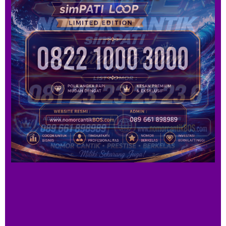
0813 151515 25
08222 3345 007
0815 7868 7868
08 2233 5757
0813 822 7899
081 29292 8787
08 57575757 15
0823 1377 1377
081313 33 1233
0822 3333 9989
0813 8889 9797
08122 114 1114
0813 9299 8989
08222 99 20202
0822 3333 9678
085 88899 8989
0878 8339 8399
0812 6868 0888
0813 201 8899
0822 2889 0822