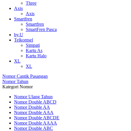
Three
Axis
Axis
Smartfren
Smartfren
SmartFren Pasca
by.U
Telkomsel
Simpati
Kartu As
Kartu Halo
XL
XL
Nomor Cantik Pasangan
Nomor Tahun
Kategori Nomor
Nomor Ulang Tahun
Nomor Double ABCD
Nomor Double AA
Nomor Double AAA
Nomor Double ABCDE
Nomor Double AAAA
Nomor Double ABC