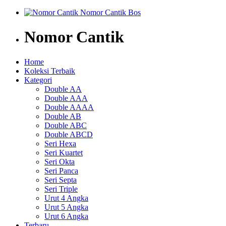
Nomor Cantik
Home
Koleksi Terbaik
Kategori
Double AA
Double AAA
Double AAAA
Double AB
Double ABC
Double ABCD
Seri Hexa
Seri Kuartet
Seri Okta
Seri Panca
Seri Septa
Seri Triple
Urut 4 Angka
Urut 5 Angka
Urut 6 Angka
Terbaru