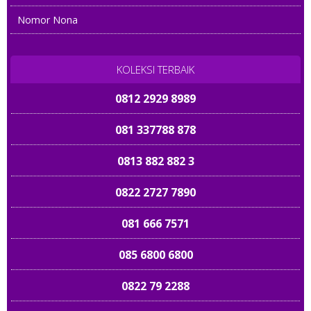
08567 20 6060
Nomor Nona
0858 7080 3888
081 33333 9098
KOLEKSI TERBAIK
0812 2929 8989
081 337788 878
0813 882 882 3
0822 2727 7890
081 666 7571
085 6800 6800
0822 79 2288