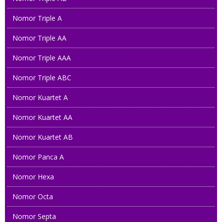
Nomor Triple A
082266 233 233
Nomor Triple AA
0822 3333 9989
Nomor Triple AAA
081 393 234566
Nomor Triple ABC
085 779 303 303
Nomor Kuartet A
085 800 800 888
Nomor Kuartet AA
089 8899 9898
Nomor Kuartet AB
Nomor Panca A
085 86868 3000
Nomor Hexa
0822 556 567
Nomor Octa
08 22222 18228
Nomor Septa