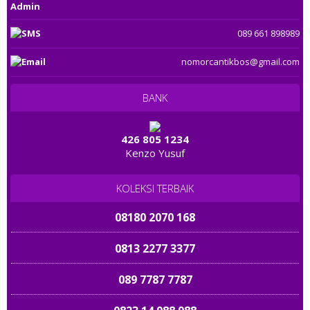
Admin
0813 666 5757
0813 88899 789
089 661 898989
0813 9889 7890
0 8521 8521 521
nomorcantikbos@gmail.com
085 777777 873
08 1233 2929
BANK
0822 6767 7474
0822 10 900 300
0816 138 6868
426 805 1234
Kenzo Yusuf
0895 2018 2018
081315 01010
08138 100 567
KOLEKSI TERBAIK
0813 2010 8060
08180 2070 168
081 701 17 805
0813 2277 3377
0822 35 789 789
089 7787 7787
08 1688 0505