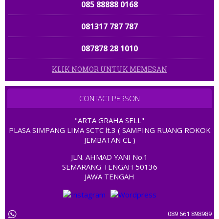
085 88888 0168
081317 787 787
087878 28 1010
KLIK NOMOR UNTUK MEMESAN
085 808080 168
085757 700 700
CONTACT PERSON
08 123456 8585
0813399 89 805
"ARTA GRAHA SELL"
081 323232 767
PLASA SIMPANG LIMA SCTC lt.3 ( SAMPING RUANG ROKOK
081 3939 87788
JEMBATAN CL )
0822 1000 3000
JLN. AHMAD YANI No.1
0858 777 44 999
SEMARANG TENGAH 50136
0812 788989
JAWA TENGAH
081 385 788999
0857 6677 6677
081313 77 7373
089 661 898989
0858 01 01 2005