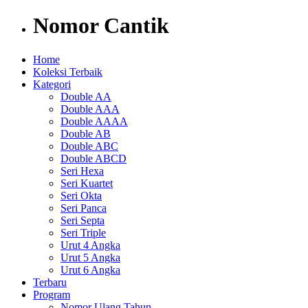
Nomor Cantik
Home
Koleksi Terbaik
Kategori
Double AA
Double AAA
Double AAAA
Double AB
Double ABC
Double ABCD
Seri Hexa
Seri Kuartet
Seri Okta
Seri Panca
Seri Septa
Seri Triple
Urut 4 Angka
Urut 5 Angka
Urut 6 Angka
Terbaru
Program
Nomor Ulang Tahun