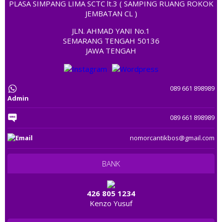
085 6800 6800
PLASA SIMPANG LIMA SCTC lt.3 ( SAMPING RUANG ROKOK
0857 113 80000
JEMBATAN CL )
0822 3333 9967
JLN. AHMAD YANI No.1
082 138 138 805
SEMARANG TENGAH 50136
08123 2234455
JAWA TENGAH
0822 8999 9090
0852 1818 5577
0858 70 189999
089 661 898989
085 888 567 567
Admin
0882 1000 3000
082121 91917
089 661 898989
081 649 649 649
0812 1128 1689
nomorcantikbos@gmail.com
0812 23 6161
085 88888 0168
BANK
0822 67 3388
081 567 805 805
081 226 979 979
426 805 1234
Kenzo Yusuf
081 3939 87788
0812 30 1818