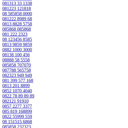
081313 33 1338
081223 121818
08 585858 0000
081222 8989 68
0813 8828 5758
085868 085868
081 222 2323
08 123456 8585
0813 9859 9859
0882 1000 3000
08138 100 456
08888 58 5558
085858 707070
087788 565758
082323 949 949
081 399 577 168
0813 201 8899
0852 1070 4040
0822 78 89 89 89
082121 91910
0857 2277 3377
085 819 168899
0822 55999 559
08 151515 6868
085858 232323