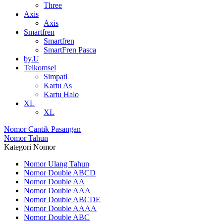
Three
Axis
Axis
Smartfren
Smartfren
SmartFren Pasca
by.U
Telkomsel
Simpati
Kartu As
Kartu Halo
XL
XL
Nomor Cantik Pasangan
Nomor Tahun
Kategori Nomor
Nomor Ulang Tahun
Nomor Double ABCD
Nomor Double AA
Nomor Double AAA
Nomor Double ABCDE
Nomor Double AAAA
Nomor Double ABC