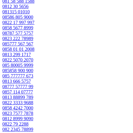
081 58 588 1588
0812 30 5656
081315 01010
08586 805 9000
0822 17 997 997
0858 5677 8999
08787 577 5757
0823 222 78989
085777 567 567
0858 01 01 2008
0813 299 1717
0822 5070 2070
085 80005 9999
085858 900 900
085 777777 673
0813 666 5757
08777 57777 99
0857 114 07777
0813 88899 789
0822 3333 9688
0858 4242 7000
0823 7577 7878
0812 8999 9090
0822 79 2288
082 2345 78899