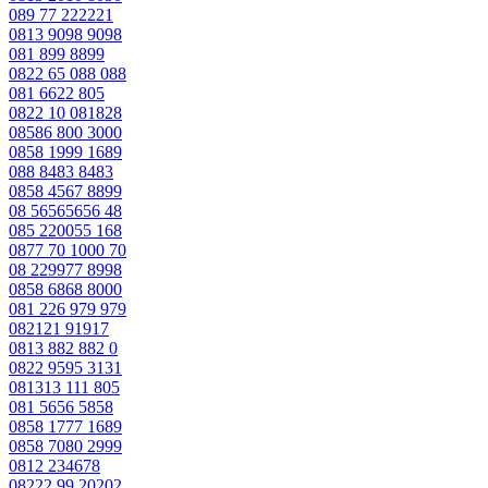
089 77 222221
0813 9098 9098
081 899 8899
0822 65 088 088
081 6622 805
0822 10 081828
08586 800 3000
0858 1999 1689
088 8483 8483
0858 4567 8899
08 56565656 48
085 220055 168
0877 70 1000 70
08 229977 8998
0858 6868 8000
081 226 979 979
082121 91917
0813 882 882 0
0822 9595 3131
081313 111 805
081 5656 5858
0858 1777 1689
0858 7080 2999
0812 234678
08222 99 20202