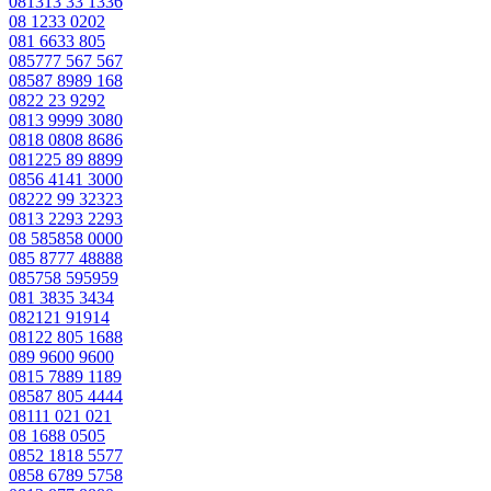
081313 33 1336
08 1233 0202
081 6633 805
085777 567 567
08587 8989 168
0822 23 9292
0813 9999 3080
0818 0808 8686
081225 89 8899
0856 4141 3000
08222 99 32323
0813 2293 2293
08 585858 0000
085 8777 48888
085758 595959
081 3835 3434
082121 91914
08122 805 1688
089 9600 9600
0815 7889 1189
08587 805 4444
08111 021 021
08 1688 0505
0852 1818 5577
0858 6789 5758