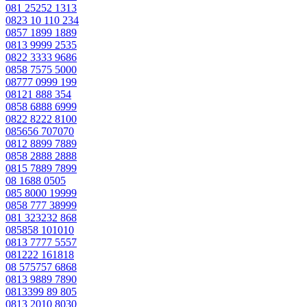
081 25252 1313
0823 10 110 234
0857 1899 1889
0813 9999 2535
0822 3333 9686
0858 7575 5000
08777 0999 199
08121 888 354
0858 6888 6999
0822 8222 8100
085656 707070
0812 8899 7889
0858 2888 2888
0815 7889 7899
08 1688 0505
085 8000 19999
0858 777 38999
081 323232 868
085858 101010
0813 7777 5557
081222 161818
08 575757 6868
0813 9889 7890
0813399 89 805
0813 2010 8030