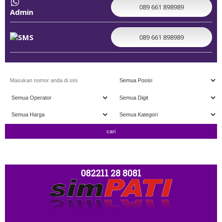
089 661 898989
Admin
089 661 898989
" TERIMA TUKAR TAMBAH " ; OPEN 11.00 - C
082211 28 8081