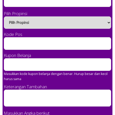
Pilih Propinsi
Kode Pos
Kupon Belanja
Masukkan kode kupon belanja dengan benar. Hurup besar dan kecil
harus sama
Keterangan Tambahan
Masukkan Angka berikut