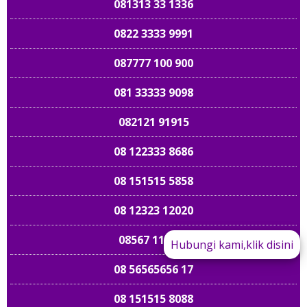
081313 33 1336
0822 3333 9991
087777 100 900
081 33333 9098
082121 91915
08 122333 8686
08 151515 5858
08 12323 12020
08567 112277
Hubungi kami,klik disini
08 56565656 17
089 661 898989
08 151515 8088