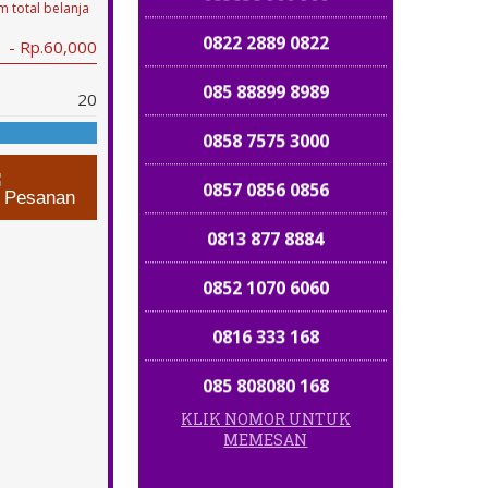
 total belanja
0822 2889 0822
- Rp.60,000
085 88899 8989
20
0858 7575 3000
0857 0856 0856
n Pesanan
0813 877 8884
0852 1070 6060
0816 333 168
085 808080 168
KLIK NOMOR UNTUK
081 27272 6868
MEMESAN
0858 01 01 2005