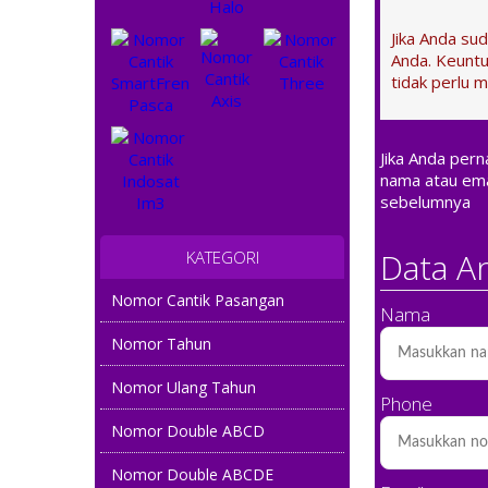
Jika Anda su
Anda. Keuntu
tidak perlu m
Jika Anda per
nama atau ema
sebelumnya
Data A
KATEGORI
Nomor Cantik Pasangan
Nama
Nomor Tahun
Nomor Ulang Tahun
Phone
Nomor Double ABCD
Nomor Double ABCDE