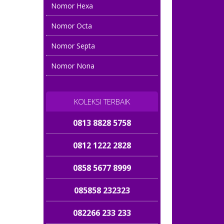
Nomor Hexa
081 5656 5858
Nomor Octa
081 222 866 866
Nomor Septa
08222 777 8989
Nomor Nona
085 777777 600
085 899 899 168
KOLEKSI TERBAIK
0813 8828 5758
0812 1222 2828
0858 5677 8999
085858 232323
082266 233 233