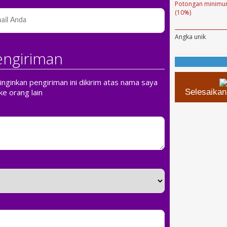
Potongan minimum
(10%)
Angka unik
engiriman
ginkan pengiriman ini dikirim atas nama saya
ke orang lain
Selesaika