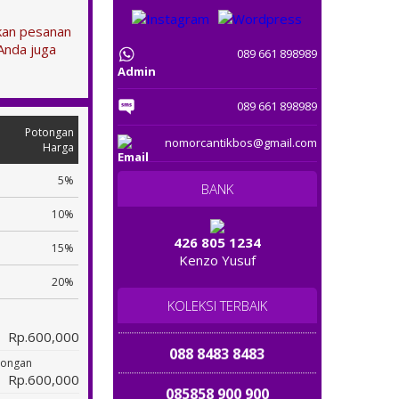
0813 2293 2293
tkan pesanan
Anda juga
089 661 898989
08 126 126 7878
Admin
08567 55 8989
089 661 898989
Potongan
0812 1128 1899
nomorcantikbos@gmail.com
Harga
085 888 567 567
5%
BANK
10%
081 5959 3888
426 805 1234
15%
Kenzo Yusuf
0858 2222 5758
20%
081 5758 59999
KOLEKSI TERBAIK
Rp.600,000
088 8483 8483
tongan
Rp.600,000
085858 900 900