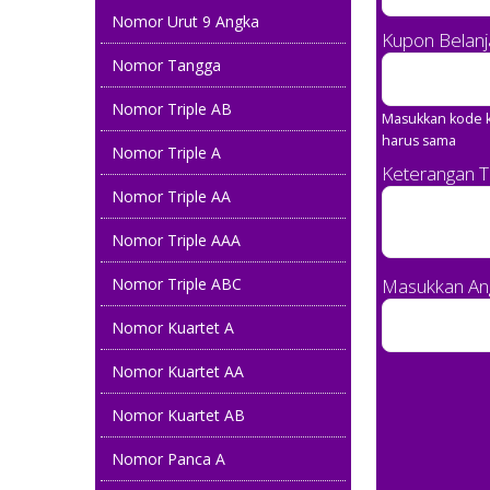
Nomor Urut 9 Angka
Kupon Belanj
Nomor Tangga
Nomor Triple AB
Masukkan kode k
harus sama
Nomor Triple A
081 5959 3888
Keterangan 
Nomor Triple AA
081 6622 805
Nomor Triple AAA
08222 99999 37
Nomor Triple ABC
Masukkan Ang
0822 9595 3131
Nomor Kuartet A
081317 787 787
Nomor Kuartet AA
0822 60 819 819
Nomor Kuartet AB
Nomor Panca A
0858 7080 7999