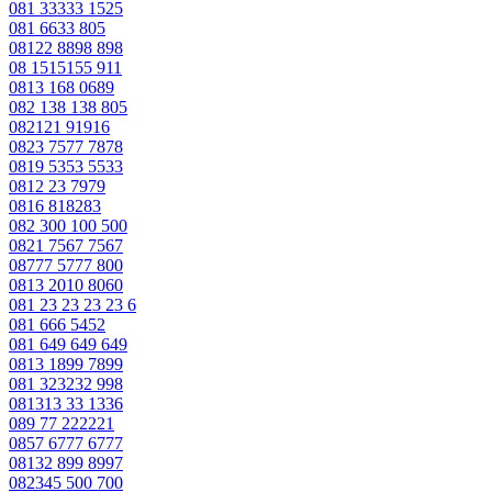
081 33333 1525
081 6633 805
08122 8898 898
08 1515155 911
0813 168 0689
082 138 138 805
082121 91916
0823 7577 7878
0819 5353 5533
0812 23 7979
0816 818283
082 300 100 500
0821 7567 7567
08777 5777 800
0813 2010 8060
081 23 23 23 23 6
081 666 5452
081 649 649 649
0813 1899 7899
081 323232 998
081313 33 1336
089 77 222221
0857 6777 6777
08132 899 8997
082345 500 700