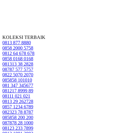
KOLEKSI TERBAIK
0813 877 8880
0858 2000 5758
0812 64 678 678
0858 0168 0168
081313 38 2828
08787 577 5757
0822 5070 2070
085858 101010
081 347 345677
081217 8999 89
08111 021 021
0813 29 262728
0857 1234 6789
082323 78 8787
085858 200 200
087878 28 1000
08123 233 7899