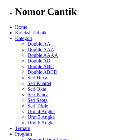
Nomor Cantik
Home
Koleksi Terbaik
Kategori
Double AA
Double AAA
Double AAAA
Double AB
Double ABC
Double ABCD
Seri Hexa
Seri Kuartet
Seri Okta
Seri Panca
Seri Septa
Seri Triple
Urut 4 Angka
Urut 5 Angka
Urut 6 Angka
Terbaru
Program
Nomor Ulang Tahun