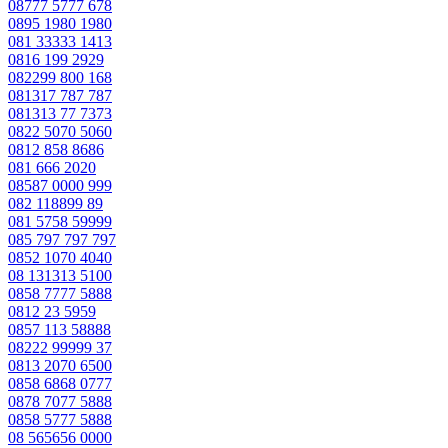
08777 5777 678
0895 1980 1980
081 33333 1413
0816 199 2929
082299 800 168
081317 787 787
081313 77 7373
0822 5070 5060
0812 858 8686
081 666 2020
08587 0000 999
082 118899 89
081 5758 59999
085 797 797 797
0852 1070 4040
08 131313 5100
0858 7777 5888
0812 23 5959
0857 113 58888
08222 99999 37
0813 2070 6500
0858 6868 0777
0878 7077 5888
0858 5777 5888
08 565656 0000