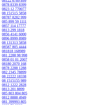
08122 6789 899
0878 8339 8399
0823 12 770077
08 151515 5858
08787 8282 999
085 899 59 1111
0857 114 17777
0813 299 1818
0856 4141 6000
0896 8999 8989
08 131313 5858
08587 805 4444
081818 168989
081 2288 98 998
0858 01 01 2007
08180 2070 168
0878 2288 1288
082 2345 78899
08 22222 18338
08 1515155 989
0812 1222 2828
0813 201 8899
085 803 804 805
0812 8888 4949
081 399993 805