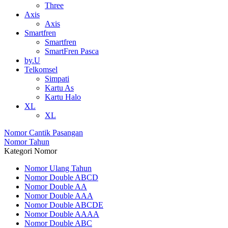
Three
Axis
Axis
Smartfren
Smartfren
SmartFren Pasca
by.U
Telkomsel
Simpati
Kartu As
Kartu Halo
XL
XL
Nomor Cantik Pasangan
Nomor Tahun
Kategori Nomor
Nomor Ulang Tahun
Nomor Double ABCD
Nomor Double AA
Nomor Double AAA
Nomor Double ABCDE
Nomor Double AAAA
Nomor Double ABC