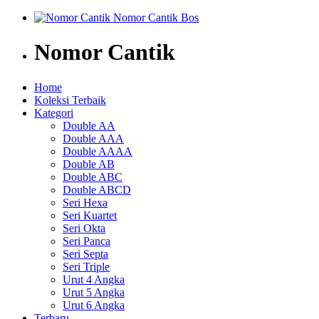
Nomor Cantik
Home
Koleksi Terbaik
Kategori
Double AA
Double AAA
Double AAAA
Double AB
Double ABC
Double ABCD
Seri Hexa
Seri Kuartet
Seri Okta
Seri Panca
Seri Septa
Seri Triple
Urut 4 Angka
Urut 5 Angka
Urut 6 Angka
Terbaru