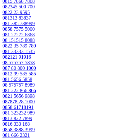
0815 7868 7868
082345 500 700
0822 23 9595
081313 83837
081 385 788999
0858 7575 5000
081 27272 6868
08 151515 8088
0822 35 789 789
081 33333 1535
082121 91916
08 575757 5858
087 80 800 1000
0812 99 585 585
081 5656 5858
08 575757 8989
081 222 866 866
0821 5656 9898
087878 28 1000
0858 61718191
081 323232 989
0813 822 7899
0816 333 168
0858 3888 3999
081 666 2321