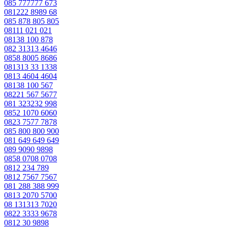
085 777777 673
081222 8989 68
085 878 805 805
08111 021 021
08138 100 878
082 31313 4646
0858 8005 8686
081313 33 1338
0813 4604 4604
08138 100 567
08221 567 5677
081 323232 998
0852 1070 6060
0823 7577 7878
085 800 800 900
081 649 649 649
089 9090 9898
0858 0708 0708
0812 234 789
0812 7567 7567
081 288 388 999
0813 2070 5700
08 131313 7020
0822 3333 9678
0812 30 9898