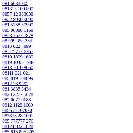
081 6633 805
081313 100 800
0857 12 383838
0822 8999 9090
081 5758 59999
085 88888 0168
0823 7577 7878
08 999 354 354
0813 822 7899
08 575757 6767
0819 1899 1689
0819 10 05 1984
0813 2010 8060
08111 021 021
085 819 168899
0812 23 9595
081 3835 3434
0823 2277 5678
085 6677 6688
0812 1128 1689
085656 707070
087878 28 1001
085 777777 276
0812 8822 1828
085 815 805 805