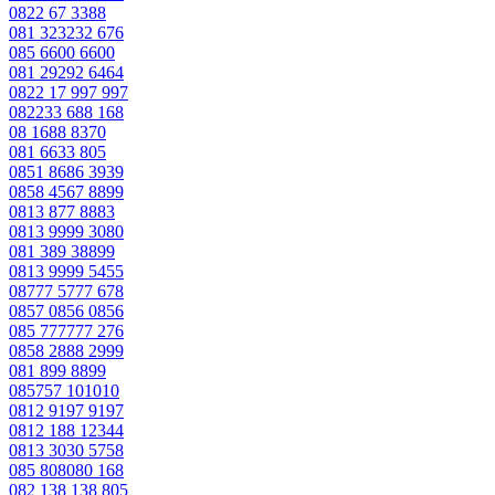
0822 67 3388
081 323232 676
085 6600 6600
081 29292 6464
0822 17 997 997
082233 688 168
08 1688 8370
081 6633 805
0851 8686 3939
0858 4567 8899
0813 877 8883
0813 9999 3080
081 389 38899
0813 9999 5455
08777 5777 678
0857 0856 0856
085 777777 276
0858 2888 2999
081 899 8899
085757 101010
0812 9197 9197
0812 188 12344
0813 3030 5758
085 808080 168
082 138 138 805