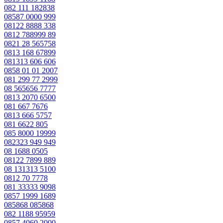
082 111 182838
08587 0000 999
08122 8888 338
0812 788999 89
0821 28 565758
0813 168 67899
081313 606 606
0858 01 01 2007
081 299 77 2999
08 565656 7777
0813 2070 6500
081 667 7676
0813 666 5757
081 6622 805
085 8000 19999
082323 949 949
08 1688 0505
08122 7899 889
08 131313 5100
0812 70 7778
081 33333 9098
0857 1999 1689
085868 085868
082 1188 95959
0857 4060 2000