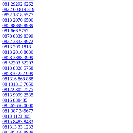
081 29292 6262
0822 60 819 819
0852 1818 5577
0813 2070 6500
085 88899 8989
081 666 5757
0878 8339 8399
0822 3333 9972
0813 299 1818
0813 2010 8030
0858 3888 3999
08 52203 52203
0813 8828 5758
085870 222 999
081316 868 868
08 131313 7050
08122 805 7575
0813 9999 2535
0816 838485
08 565656 0000
081 387 345677
0813 1123 805
0815 8483 8483
081313 33 1233
08 585858 8989