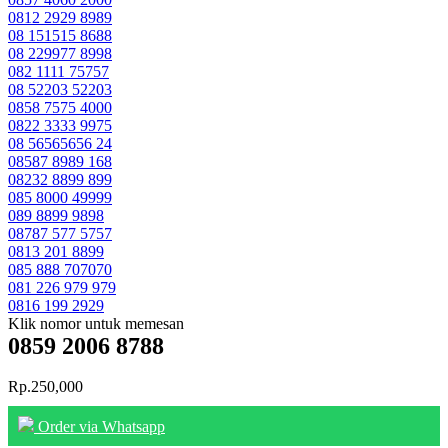
0812 2929 8989
08 151515 8688
08 229977 8998
082 1111 75757
08 52203 52203
0858 7575 4000
0822 3333 9975
08 56565656 24
08587 8989 168
08232 8899 899
085 8000 49999
089 8899 9898
08787 577 5757
0813 201 8899
085 888 707070
081 226 979 979
0816 199 2929
Klik nomor untuk memesan
0859 2006 8788
Rp.250,000
Order via Whatsapp