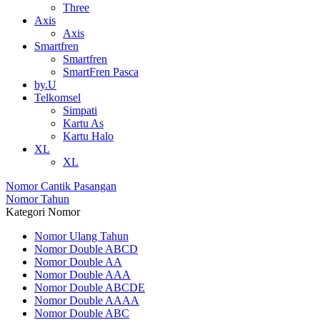
Three
Axis
Axis
Smartfren
Smartfren
SmartFren Pasca
by.U
Telkomsel
Simpati
Kartu As
Kartu Halo
XL
XL
Nomor Cantik Pasangan
Nomor Tahun
Kategori Nomor
Nomor Ulang Tahun
Nomor Double ABCD
Nomor Double AA
Nomor Double AAA
Nomor Double ABCDE
Nomor Double AAAA
Nomor Double ABC