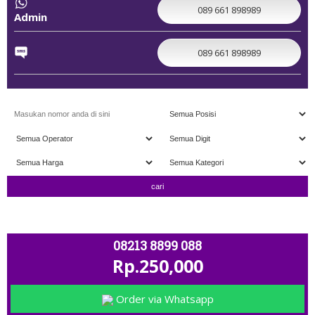
089 661 898989
Admin
089 661 898989
" TERIMA TUKAR TAMBAH " ; OPEN 11.00 - C
08213 8899 088
Rp.250,000
Order via Whatsapp